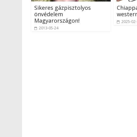
Sikeres gázpisztolyos
Chiappa
önvédelem
western
Magyarországon!
2025-02
2013-05-24