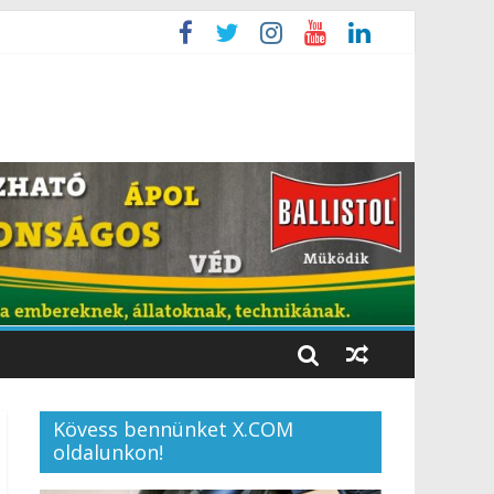
Kövess bennünket X.COM
oldalunkon!