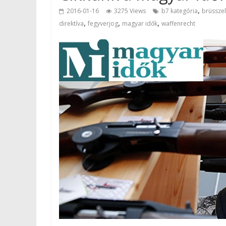
,
2016-01-16
3275 Views
b7 kategória
brüsszel
,
,
,
direktíva
fegyverjog
magyar idők
waffenrecht