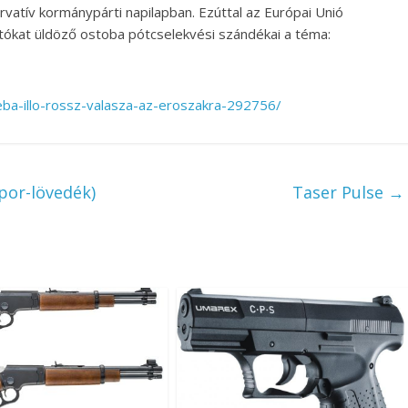
vatív kormánypárti napilapban. Ezúttal az Európai Unió
artókat üldöző ostoba pótcselekvési szándékai a téma:
eba-illo-rossz-valasza-az-eroszakra-292756/
por-lövedék)
Taser Pulse
→