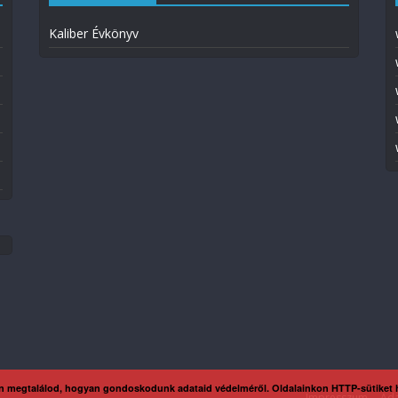
Kaliber Évkönyv
n megtalálod, hogyan gondoskodunk adataid védelméről. Oldalainkon HTTP-sütiket
Impresszum
Ada