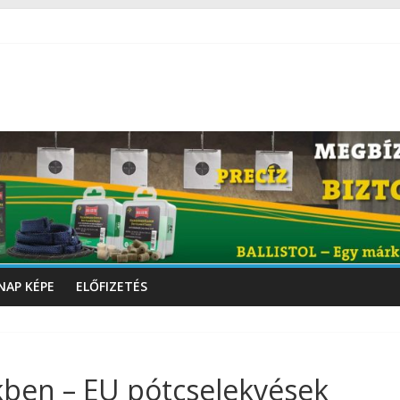
NAP KÉPE
ELŐFIZETÉS
kben – EU pótcselekvések