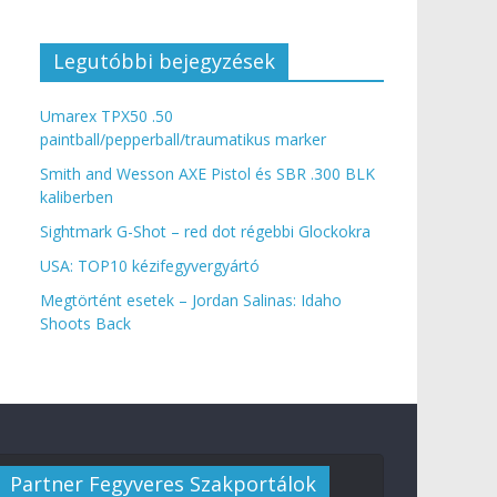
Legutóbbi bejegyzések
Umarex TPX50 .50
paintball/pepperball/traumatikus marker
Smith and Wesson AXE Pistol és SBR .300 BLK
kaliberben
Sightmark G-Shot – red dot régebbi Glockokra
USA: TOP10 kézifegyvergyártó
Megtörtént esetek – Jordan Salinas: Idaho
Shoots Back
Partner Fegyveres Szakportálok