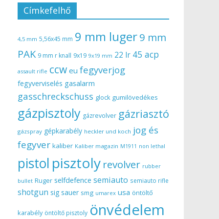
Címkefelhő
9 mm luger
9 mm
5,56x45 mm
4,5 mm
PAK
45 acp
22 lr
9 mm r knall
9x19
9x19 mm
ccw
fegyverjog
eu
assault rifle
gasalarm
fegyverviselés
gasschreckschuss
gumilövedékes
glock
gázpisztoly
gázriasztó
gázrevolver
jog és
gépkarabély
gázspray
heckler und koch
fegyver
kaliber
Kaliber magazin
non lethal
M1911
pisztoly
pistol
revolver
rubber
semiauto
selfdefence
Ruger
semiauto rifle
bullet
shotgun
usa
sig sauer
smg
öntöltő
umarex
önvédelem
karabély
öntöltő pisztoly