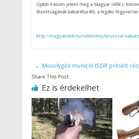
Újabb írásom jelent meg a Magyar Idők c. konzer
Bizottságának kabaréba illő, a legális fegyvert
http://magyaridok.hu/velemeny/brusszel-kabar
←
Mosolygós muníció (SDR préselt réz
Share This Post:
Ez is érdekelhet