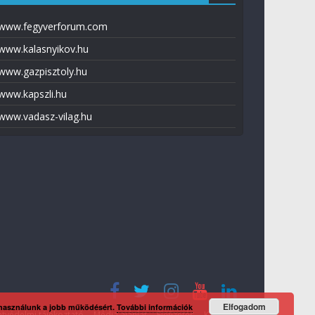
www.fegyverforum.com
www.kalasnyikov.hu
www.gazpisztoly.hu
www.kapszli.hu
www.vadasz-vilag.hu
Elfogadom
 használunk a jobb működésért.
További információk
tvédelmi tájékoztató
Média ajánlat
Előfizetés
Kapcsolat