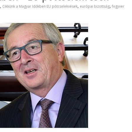
,
,
,
Cikkünk a Magyar Időkben EU pótcselekvések
európai bizottság
fegyver