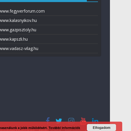
www.fegyverforum.com
www.kalasnyikov.hu
www.gazpisztoly.hu
www.kapszli.hu
www.vadasz-vilag.hu
Elfogadom
 használunk a jobb működésért.
További információk
tvédelmi tájékoztató
Média ajánlat
Előfizetés
Kapcsolat