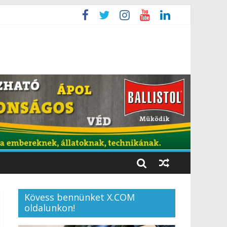
Kövess bennünket X.COM
oldalunkon!