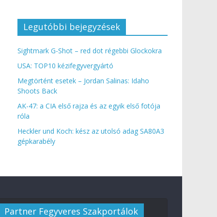
Legutóbbi bejegyzések
Sightmark G-Shot – red dot régebbi Glockokra
USA: TOP10 kézifegyvergyártó
Megtörtént esetek – Jordan Salinas: Idaho
Shoots Back
AK-47: a CIA első rajza és az egyik első fotója
róla
Heckler und Koch: kész az utolsó adag SA80A3
gépkarabély
Partner Fegyveres Szakportálok