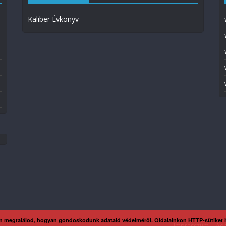
Kaliber Évkönyv
n megtalálod, hogyan gondoskodunk adataid védelméről. Oldalainkon HTTP-sütiket
Impresszum
Ada