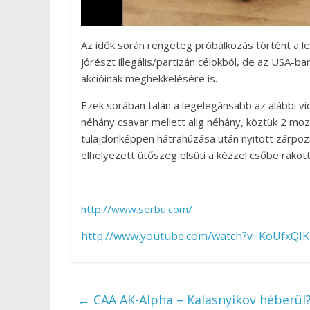
Az idők során rengeteg próbálkozás történt a l
jórészt illegális/partizán célokból, de az USA-b
akcióinak meghekkelésére is.
Ezek sorában talán a legelegánsabb az alábbi vi
néhány csavar mellett alig néhány, köztük 2 moz
tulajdonképpen hátrahúzása után nyitott zárpoz
elhelyezett ütőszeg elsüti a kézzel csőbe rakot
http://www.serbu.com/
http://www.youtube.com/watch?v=KoUfxQ
←
CAA AK-Alpha – Kalasnyikov héberül