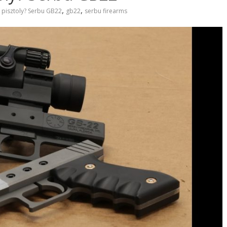
,
,
 pisztoly? Serbu GB22
gb22
serbu firearms