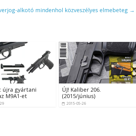
verjog-alkotó mindenhol közveszélyes elmebeteg
→
: újra gyártani
ÚJ! Kaliber 206.
az M9A1-et
(2015/június)
-29
2015-05-26