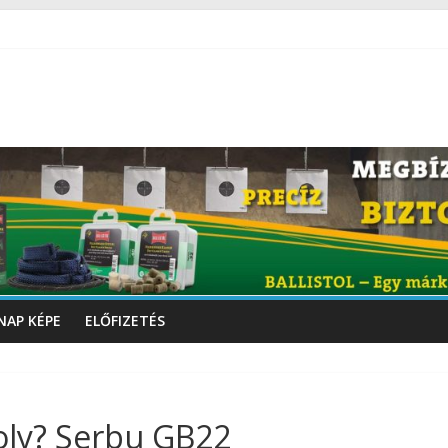
NAP KÉPE
ELŐFIZETÉS
oly? Serbu GB22