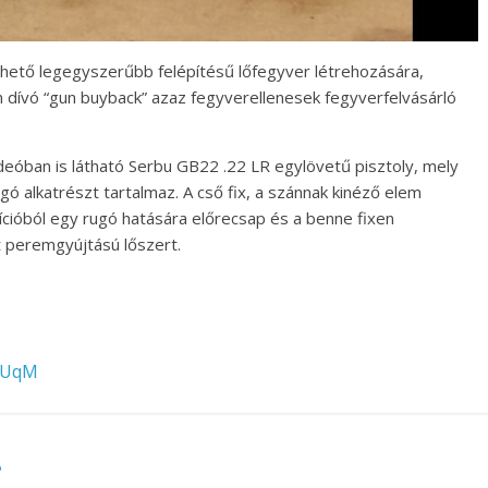
ehető legegyszerűbb felépítésű lőfegyver létrehozására,
an dívó “gun buyback” azaz fegyverellenesek fegyverfelvásárló
deóban is látható Serbu GB22 .22 LR egylövetű pisztoly, mely
gó alkatrészt tartalmaz. A cső fix, a szánnak kinéző elem
ícióból egy rugó hatására előrecsap és a benne fixen
t peremgyújtású lőszert.
IKUqM
?