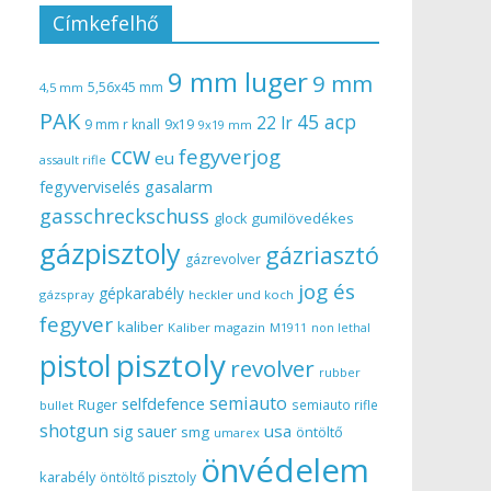
Címkefelhő
9 mm luger
9 mm
5,56x45 mm
4,5 mm
PAK
45 acp
22 lr
9 mm r knall
9x19
9x19 mm
ccw
fegyverjog
eu
assault rifle
gasalarm
fegyverviselés
gasschreckschuss
gumilövedékes
glock
gázpisztoly
gázriasztó
gázrevolver
jog és
gépkarabély
gázspray
heckler und koch
fegyver
kaliber
Kaliber magazin
non lethal
M1911
pisztoly
pistol
revolver
rubber
semiauto
selfdefence
Ruger
semiauto rifle
bullet
shotgun
usa
sig sauer
smg
öntöltő
umarex
önvédelem
karabély
öntöltő pisztoly