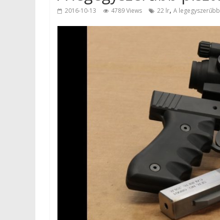
,
2016-10-13
4789 Views
22 lr
A legegyszerűbb