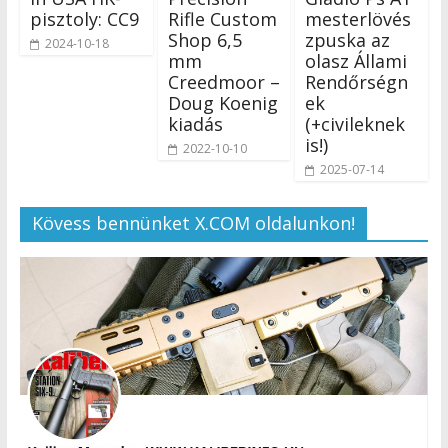
pisztoly: CC9
Rifle Custom
mesterlövés
Shop 6,5
zpuska az
2024-10-18
mm
olasz Állami
Creedmoor –
Rendőrségn
Doug Koenig
ek
kiadás
(+civileknek
is!)
2022-10-10
2025-07-14
Kövess bennünket X.COM oldalunkon!