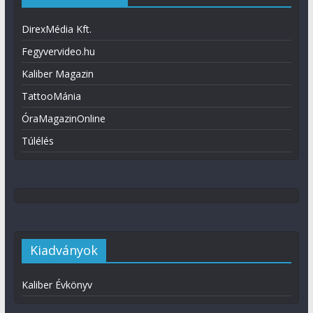
DirexMédia Kft.
Fegyvervideo.hu
Kaliber Magazin
TattooMánia
ÓraMagazinOnline
Túlélés
Kiadványok
Kaliber Évkönyv