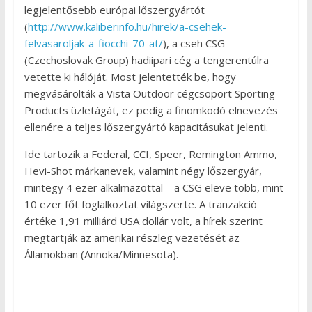
legjelentősebb európai lőszergyártót
(
http://www.kaliberinfo.hu/hirek/a-csehek-
felvasaroljak-a-fiocchi-70-at/
), a cseh CSG
(Czechoslovak Group) hadiipari cég a tengerentúlra
vetette ki hálóját. Most jelentették be, hogy
megvásárolták a Vista Outdoor cégcsoport Sporting
Products üzletágát, ez pedig a finomkodó elnevezés
ellenére a teljes lőszergyártó kapacitásukat jelenti.
Ide tartozik a Federal, CCI, Speer, Remington Ammo,
Hevi-Shot márkanevek, valamint négy lőszergyár,
mintegy 4 ezer alkalmazottal – a CSG eleve több, mint
10 ezer főt foglalkoztat világszerte. A tranzakció
értéke 1,91 milliárd USA dollár volt, a hírek szerint
megtartják az amerikai részleg vezetését az
Államokban (Annoka/Minnesota).