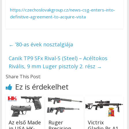
https://czechoslovakgroup.cz/news-csg-enters-into-
definitive-agreement-to-acquire-vista
←
’80-as évek nosztalgiája
Canik TP9 SFx Rival-S (Steel) – Acéltokos
Rivális, 9 mm Luger pisztoly 2. rész
→
Share This Post:
Ez is érdekelhet
Az első Made
Ruger
Victrix
in USA HK-
Precision
Gladio Ps A1