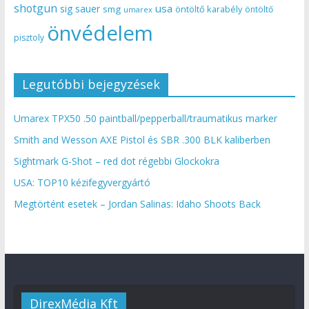
shotgun
usa
sig sauer
smg
öntöltő karabély
öntöltő
umarex
önvédelem
pisztoly
Legutóbbi bejegyzések
Umarex TPX50 .50 paintball/pepperball/traumatikus marker
Smith and Wesson AXE Pistol és SBR .300 BLK kaliberben
Sightmark G-Shot – red dot régebbi Glockokra
USA: TOP10 kézifegyvergyártó
Megtörtént esetek – Jordan Salinas: Idaho Shoots Back
DirexMédia Kft