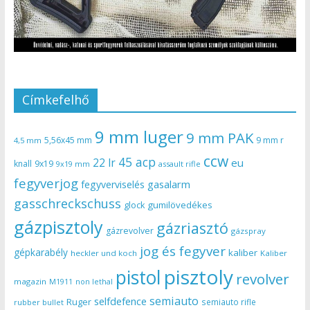
Címkefelhő
9 mm luger
9 mm PAK
5,56x45 mm
9 mm r
4,5 mm
ccw
45 acp
22 lr
eu
knall
9x19
9x19 mm
assault rifle
fegyverjog
gasalarm
fegyverviselés
gasschreckschuss
gumilövedékes
glock
gázpisztoly
gázriasztó
gázrevolver
gázspray
jog és fegyver
gépkarabély
kaliber
heckler und koch
Kaliber
pisztoly
pistol
revolver
magazin
non lethal
M1911
semiauto
selfdefence
Ruger
semiauto rifle
rubber bullet