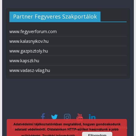
Partner Fegyveres Szakportálok
www.fegyverforum.com
www.kalasnyikov.hu
www.gazpisztoly.hu
www.kapszli.hu
www.vadasz-vilag.hu
Adatvédelmi tájékoztatónkban megtalálod, hogyan gondoskodunk
Impresszum
Adatvédelmi tájékoztató
Média ajánlat
Előfizetés
adataid védelméről. Oldalainkon HTTP-sütiket használunk a jobb
Kapcsolat
Elfogadom
működésért.
További információk