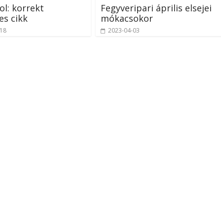
l: korrekt
Fegyveripari április elsejei
es cikk
mókacsokor
-18
2023-04-03