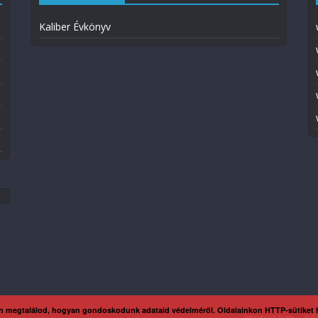
Kaliber Évkönyv
n megtalálod, hogyan gondoskodunk adataid védelméről. Oldalainkon HTTP-sütiket
Impresszum
Ada