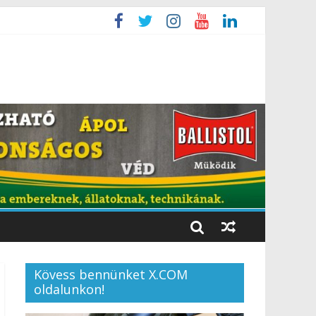
Kövess bennünket X.COM
oldalunkon!