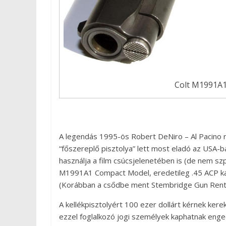
Colt M1991A1
A legendás 1995-ös Robert DeNiro – Al Pacino 
“főszereplő pisztolya” lett most eladó az USA-ba
használja a film csúcsjelenetében is (de nem szp
M1991A1 Compact Model, eredetileg .45 ACP kali
(Korábban a csődbe ment Stembridge Gun Rental
A kellékpisztolyért 100 ezer dollárt kérnek ke
ezzel foglalkozó jogi személyek kaphatnak enged