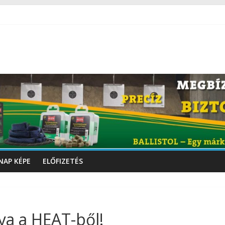
NAP KÉPE
ELŐFIZETÉS
lya a HEAT-ből!