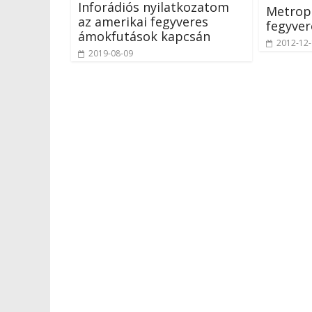
Inforádiós nyilatkozatom
Metropo
az amerikai fegyveres
fegyver
ámokfutások kapcsán
2012-12
2019-08-09