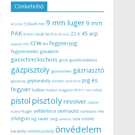
Címkefelhő
9 mm luger
9 mm
5,56x45 mm
4,5 mm
PAK
45 acp
22 lr
9 mm r knall
9x19
9x19 mm
ccw
fegyverjog
eu
assault rifle
gasalarm
fegyverviselés
gasschreckschuss
gumilövedékes
glock
gázpisztoly
gázriasztó
gázrevolver
jog és
gépkarabély
gázspray
heckler und koch
fegyver
kaliber
Kaliber magazin
non lethal
M1911
pisztoly
pistol
revolver
rubber
semiauto
selfdefence
Ruger
semiauto rifle
bullet
shotgun
usa
sig sauer
smg
öntöltő
umarex
önvédelem
karabély
öntöltő pisztoly