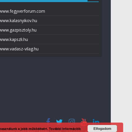
www.fegyverforum.com
www.kalasnyikov.hu
www.gazpisztoly.hu
www.kapszli.hu
www.vadasz-vilag.hu
Elfogadom
 használunk a jobb működésért.
További információk
tvédelmi tájékoztató
Média ajánlat
Előfizetés
Kapcsolat