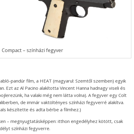
 Compact – színházi fegyver
rabló-pandúr film, a HEAT (magyarul: Szemtől szemben) egyik
n. Ezt az Al Pacino alakította Vincent Hanna hadnagy viseli és
ojlerezünk, ha valaki még nem látta volna). A fegyver egy Colt
berben, de immár vaktöltényes színházi fegyverré alakítva.
s készítette és adta bérbe a filmhez.)
reken – megnyugtatásképpen: itthon engedélyhez kötött, csak
élyt színházi fegyverre.