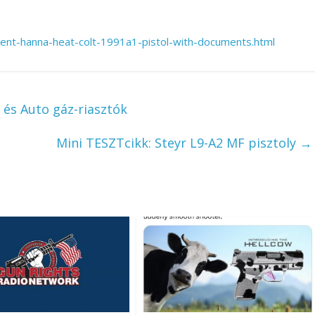
cent-hanna-heat-colt-1991a1-pistol-with-documents.html
és Auto gáz-riasztók
Mini TESZTcikk: Steyr L9-A2 MF pisztoly
→