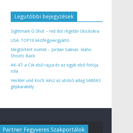
Legutóbbi bejegyzések
Sightmark G-Shot – red dot régebbi Glockokra
USA: TOP10 kézifegyvergyártó
Megtörtént esetek – Jordan Salinas: Idaho
Shoots Back
AK-47: a CIA első rajza és az egyik első fotója
róla
Heckler und Koch: kész az utolsó adag SA80A3
gépkarabély
Partner Fegyveres Szakportálok