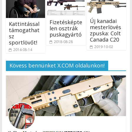
Új kanadai
Fizetésképte
Kattintással
mesterlövés
len osztrák
támogathat
zpuska: Colt
puskagyártó
sz
Canada C20
sportlövőt!
2018-08-28
2019-10-02
2014-08-14
Kövess bennünket X.COM oldalunkon!