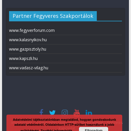
Partner Fegyveres Szakportálok
www.fegyverforum.com
www.kalasnyikov.hu
www.gazpisztoly.hu
www.kapszli.hu
www.vadasz-vilag.hu
Adatvédelmi tájékoztatónkban megtalálod, hogyan gondoskodunk
Impresszum
Adatvédelmi tájékoztató
Média ajánlat
Előfizetés
adataid védelméről. Oldalainkon HTTP-sütiket használunk a jobb
Kapcsolat
Elfogadom
működésért.
További információk