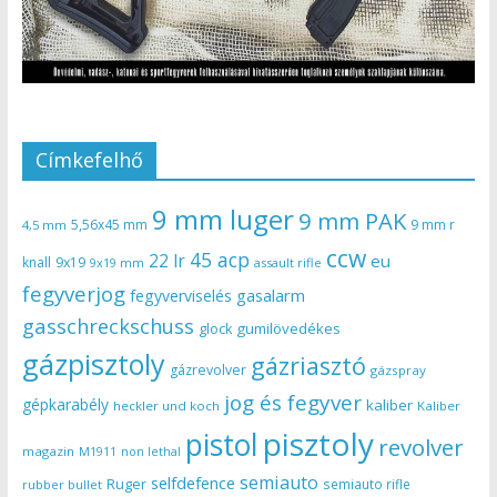
Címkefelhő
9 mm luger
9 mm PAK
5,56x45 mm
9 mm r
4,5 mm
ccw
45 acp
22 lr
eu
knall
9x19
9x19 mm
assault rifle
fegyverjog
gasalarm
fegyverviselés
gasschreckschuss
gumilövedékes
glock
gázpisztoly
gázriasztó
gázrevolver
gázspray
jog és fegyver
gépkarabély
kaliber
heckler und koch
Kaliber
pisztoly
pistol
revolver
magazin
non lethal
M1911
semiauto
selfdefence
Ruger
semiauto rifle
rubber bullet