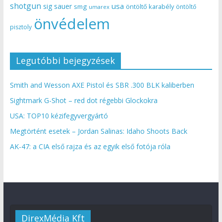
shotgun
usa
sig sauer
smg
öntöltő karabély
öntöltő
umarex
önvédelem
pisztoly
Legutóbbi bejegyzések
Smith and Wesson AXE Pistol és SBR .300 BLK kaliberben
Sightmark G-Shot – red dot régebbi Glockokra
USA: TOP10 kézifegyvergyártó
Megtörtént esetek – Jordan Salinas: Idaho Shoots Back
AK-47: a CIA első rajza és az egyik első fotója róla
DirexMédia Kft