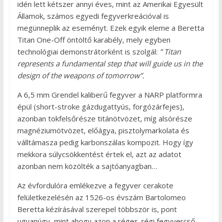
idén lett kétszer annyi éves, mint az Amerikai Egyesült
Államok, számos egyedi fegyverkreációval is
megünneplik az eseményt. Ezek egyik eleme a Beretta
Titan One-Off öntöltő karabély, mely egyben
technológiai demonstrátorként is szolgál:
” Titan
represents a fundamental step that will guide us in the
design of the weapons of tomorrow”.
A 6,5 mm Grendel kaliberű fegyver a NARP platformra
épül (short-stroke gázdugattyús, forgózárfejes),
azonban tokfelsőrésze titánötvözet, míg alsórésze
magnéziumötvözet, előágya, pisztolymarkolata és
válltámasza pedig karbonszálas kompozit. Hogy így
mekkora súlycsökkentést értek el, azt az adatot
azonban nem közölték a sajtóanyagban…
Az évfordulóra emlékezve a fegyver cerakote
felületkezelésén az 1526-os évszám Bartolomeo
Beretta kézírásával szerepel többször is, pont
ugyanúgy, mint ahogy azon a réges-régi fegyvercső-