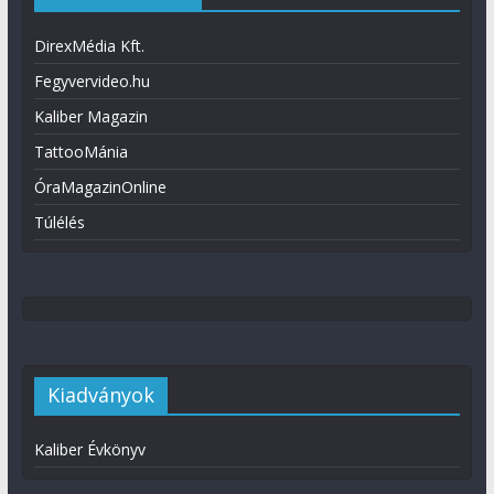
DirexMédia Kft.
Fegyvervideo.hu
Kaliber Magazin
TattooMánia
ÓraMagazinOnline
Túlélés
Kiadványok
Kaliber Évkönyv