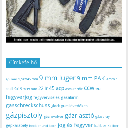
Címkefelhő
9 mm luger
9 mm PAK
5,56x45 mm
9 mm r
4,5 mm
ccw
45 acp
22 lr
eu
knall
9x19
9x19 mm
assault rifle
fegyverjog
gasalarm
fegyverviselés
gasschreckschuss
gumilövedékes
glock
gázpisztoly
gázriasztó
gázrevolver
gázspray
jog és fegyver
gépkarabély
kaliber
heckler und koch
Kaliber