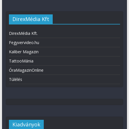
DirexMédia Kft
DirexMédia Kft.
Fegyvervideo.hu
Kaliber Magazin
TattooMánia
ÓraMagazinOnline
Túlélés
Kiadványok