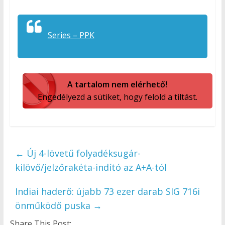
Series – PPK
A tartalom nem elérhető!
Engedélyezd a sütiket, hogy felold a tiltást.
←
Új 4-lövetű folyadéksugár-
kilövő/jelzőrakéta-indító az A+A-tól
Indiai haderő: újabb 73 ezer darab SIG 716i
önműködő puska
→
Share This Post: