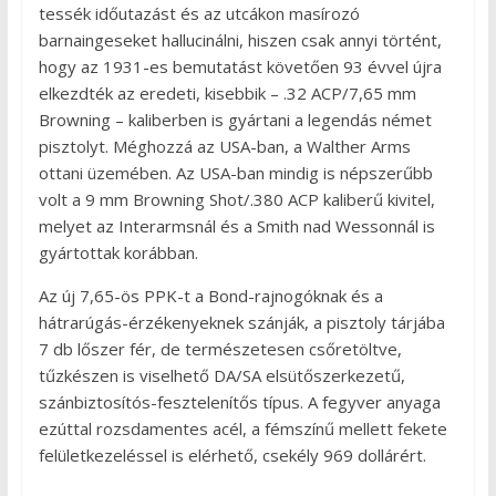
tessék időutazást és az utcákon masírozó
barnaingeseket hallucinálni, hiszen csak annyi történt,
hogy az 1931-es bemutatást követően 93 évvel újra
elkezdték az eredeti, kisebbik – .32 ACP/7,65 mm
Browning – kaliberben is gyártani a legendás német
pisztolyt. Méghozzá az USA-ban, a Walther Arms
ottani üzemében. Az USA-ban mindig is népszerűbb
volt a 9 mm Browning Shot/.380 ACP kaliberű kivitel,
melyet az Interarmsnál és a Smith nad Wessonnál is
gyártottak korábban.
Az új 7,65-ös PPK-t a Bond-rajnogóknak és a
hátrarúgás-érzékenyeknek szánják, a pisztoly tárjába
7 db lőszer fér, de természetesen csőretöltve,
tűzkészen is viselhető DA/SA elsütőszerkezetű,
szánbiztosítós-fesztelenítős típus. A fegyver anyaga
ezúttal rozsdamentes acél, a fémszínű mellett fekete
felületkezeléssel is elérhető, csekély 969 dollárért.