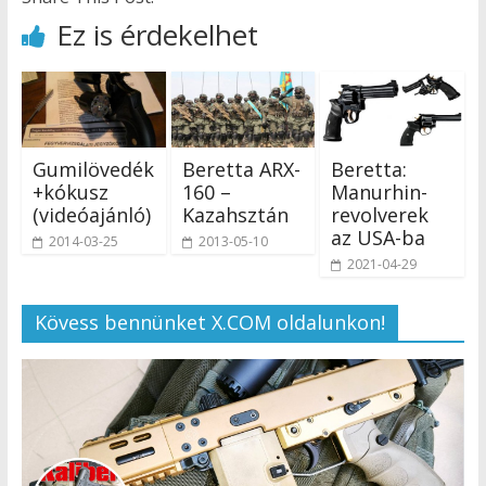
Ez is érdekelhet
Gumilövedék
Beretta ARX-
Beretta:
+kókusz
160 –
Manurhin-
(videóajánló)
Kazahsztán
revolverek
az USA-ba
2014-03-25
2013-05-10
2021-04-29
Kövess bennünket X.COM oldalunkon!