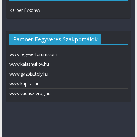
Kaliber Évkönyv
Partner Fegyveres Szakportálok
www.fegyverforum.com
www.kalasnyikov.hu
www.gazpisztoly.hu
www.kapszli.hu
www.vadasz-vilag.hu