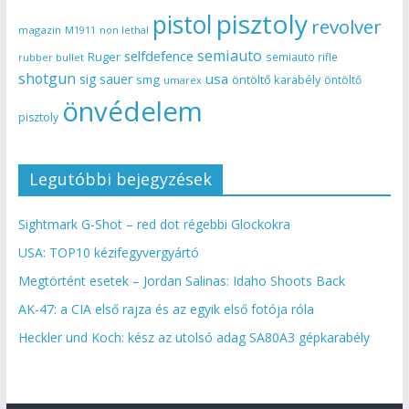
pisztoly
pistol
revolver
magazin
non lethal
M1911
semiauto
selfdefence
Ruger
semiauto rifle
rubber bullet
shotgun
usa
sig sauer
smg
öntöltő karabély
öntöltő
umarex
önvédelem
pisztoly
Legutóbbi bejegyzések
Sightmark G-Shot – red dot régebbi Glockokra
USA: TOP10 kézifegyvergyártó
Megtörtént esetek – Jordan Salinas: Idaho Shoots Back
AK-47: a CIA első rajza és az egyik első fotója róla
Heckler und Koch: kész az utolsó adag SA80A3 gépkarabély