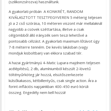
(szilikonzsírozva) használtunk.
A gyakorlati próbán A KONKRÉT, RANDOM
KIVÁLASZTOTT TESZTFEGYVEREN 5 méterig teljesen
jó a 2 cső szórása, 10 méteren viszont már mellalaknál
nagyobb a csövek széttartása, illetve a csak
célgömbből álló irányzék sem teszi lehetővé a
pontosabb célzást. A gyakorlati maximum lőtávot úgy
7-8 méterre tenném. De kevés lakásban (vagy
mondjuk kisboltban) van ekkora szabad tér.
A hazai gyártmányú 4-Matic Lupara majdnem teljesen
acélépítésű, 2 db, alumíniumból készült 2-lövetű
töltényűrköteg jár hozzá, elsütőszerkezete
külsőkakasos, kétbillentyűs, csak single action. Ára a
forint-inflációs napjainkban 400-450 euró körüli
összeg. Engedély nem kell hozzá!