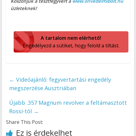
Köszönjük a tesztfegyvert a
www.onvedelmibolt.hu
üzleteknek!
A tartalom nem elérhető!
Engedélyezd a sütiket, hogy felold a tiltást.
←
Videóajánló: fegyvertartási engedély
megszerzése Ausztriában
Újabb .357 Magnum revolver a feltámasztott
Rossi-tól
→
Share This Post:
Ez is érdekelhet