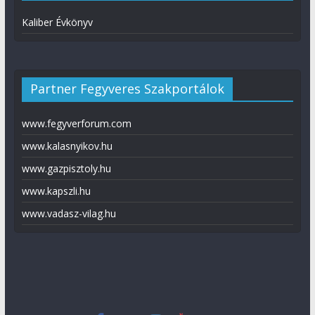
Kaliber Évkönyv
Partner Fegyveres Szakportálok
www.fegyverforum.com
www.kalasnyikov.hu
www.gazpisztoly.hu
www.kapszli.hu
www.vadasz-vilag.hu