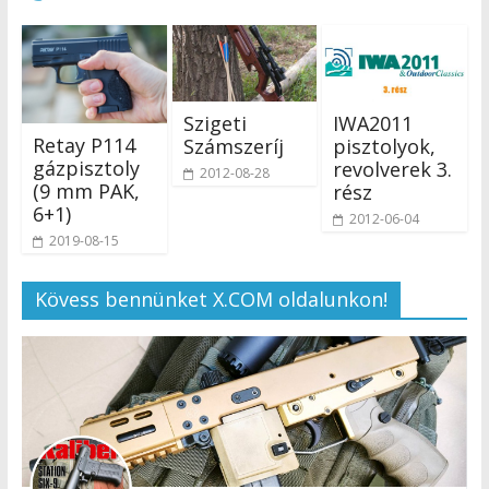
Szigeti
IWA2011
Retay P114
Számszeríj
pisztolyok,
gázpisztoly
revolverek 3.
2012-08-28
(9 mm PAK,
rész
6+1)
2012-06-04
2019-08-15
Kövess bennünket X.COM oldalunkon!