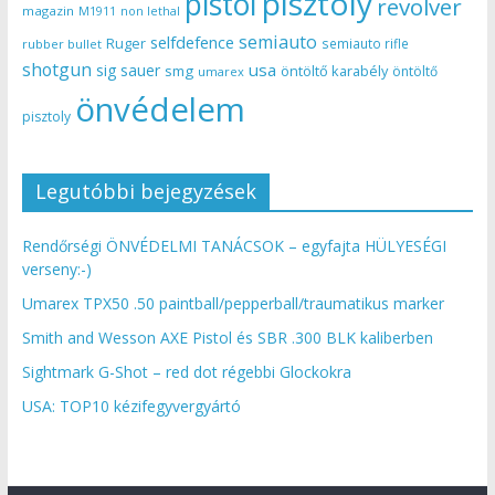
pisztoly
pistol
revolver
magazin
non lethal
M1911
semiauto
selfdefence
Ruger
semiauto rifle
rubber bullet
shotgun
usa
sig sauer
smg
öntöltő karabély
öntöltő
umarex
önvédelem
pisztoly
Legutóbbi bejegyzések
Rendőrségi ÖNVÉDELMI TANÁCSOK – egyfajta HÜLYESÉGI
verseny:-)
Umarex TPX50 .50 paintball/pepperball/traumatikus marker
Smith and Wesson AXE Pistol és SBR .300 BLK kaliberben
Sightmark G-Shot – red dot régebbi Glockokra
USA: TOP10 kézifegyvergyártó