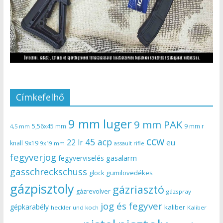
Címkefelhő
9 mm luger
9 mm PAK
5,56x45 mm
9 mm r
4,5 mm
ccw
45 acp
22 lr
eu
knall
9x19
9x19 mm
assault rifle
fegyverjog
gasalarm
fegyverviselés
gasschreckschuss
gumilövedékes
glock
gázpisztoly
gázriasztó
gázrevolver
gázspray
jog és fegyver
gépkarabély
kaliber
heckler und koch
Kaliber