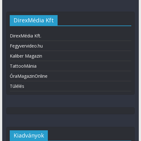
DirexMédia Kft
DirexMédia Kft.
Fegyvervideo.hu
Kaliber Magazin
TattooMánia
ÓraMagazinOnline
Túlélés
Kiadványok