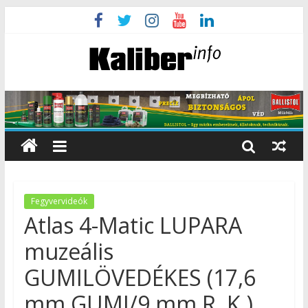
Fegyvervideók
Atlas 4-Matic LUPARA
muzeális
GUMILÖVEDÉKES (17,6
mm GUMI/9 mm R. K.)