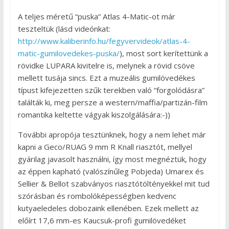
A teljes méretű “puska” Atlas 4-Matic-ot már
teszteltük (lásd videónkat:
http://www.kaliberinfo.hu/fegyvervideok/atlas-4-
matic-gumilovedekes-puska/
), most sort kerítettünk a
rövidke LUPARA kivitelre is, melynek a rövid csöve
mellett tusája sincs. Ezt a muzeális gumilövedékes
típust kifejezetten szűk terekben való “forgolódásra”
találták ki, meg persze a western/maffia/partizán-film
romantika keltette vágyak kiszolgálására:-))
További apropója tesztünknek, hogy a nem lehet már
kapni a Geco/RUAG 9 mm R Knall riasztót, mellyel
gyárilag javasolt használni, így most megnéztük, hogy
az éppen kapható (valószínűleg Pobjeda) Umarex és
Sellier & Bellot szabványos riasztótöltényekkel mit tud
szórásban és rombolóképességben kedvenc
kutyaeledeles dobozaink ellenében. Ezek mellett az
előírt 17,6 mm-es Kaucsuk-profi gumilövedéket