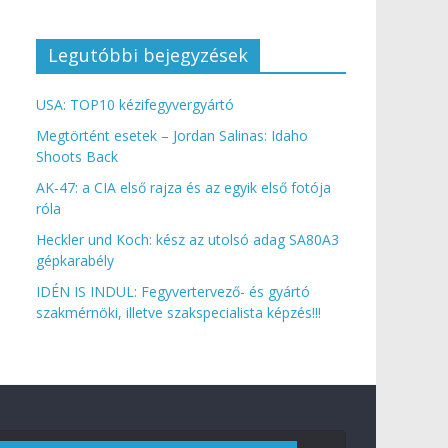
Legutóbbi bejegyzések
USA: TOP10 kézifegyvergyártó
Megtörtént esetek – Jordan Salinas: Idaho
Shoots Back
AK-47: a CIA első rajza és az egyik első fotója
róla
Heckler und Koch: kész az utolsó adag SA80A3
gépkarabély
IDÉN IS INDUL: Fegyvertervező- és gyártó
szakmérnöki, illetve szakspecialista képzés!!!