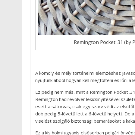
Remington Pocket .31 (by P
A komoly és mély történelmi elemzéshez javasol
nyújtunk abból hogyan kell megtölteni és lőni a l
Ez pedig nem más, mint a Remington Pocket .3
Remington hadirevolver lekicsinyítésével szület
esett a sátorvas, csak egy szarv védi az elsütőbi
dob pedig 5-lövetű lett a 6-lövetű helyett. De a 
viselést szolgáló biztonsági bemarásokat a kaka
Ez a kis holmi ugyanis elsősorban polgári önvéd