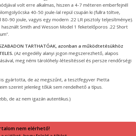
ódjával volt erre alkalmas, hiszen a 4-7 méteren emberfejnél
omgolyócska 40-50 joule-lal repül csupán ki (fullra töltve,
 80-90 joule, vagyis egy modern .22 LR pisztoly teljesítménye).
s használt Smith and Wesson Model 1 feketelőporos .22 Short
um”.
ek SZABADON TARTHATÓAK, azonban a működtetésükhöz
TELES.
(Az engedély alanyi jogon megszerezhető, alapos
pásával, meg némi tárolóhely-létesítéssel és persze rendőrségi
is gyártotta, de az megszűnt, a tesztfegyver Pietta
im szerint jelenleg tőlük sem rendelhető a típus.
bb, de az nem igazán autentikus.)
rtalom nem elérhető!
 sütiket, hogy felold a tiltást.