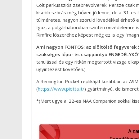
Colt perkussziós zsebrevolverek. Persze csak m
kisebb szórás még bőven jó lenne, de a .31-es ól
túlméretes, nagyon szoruló lövedékkel érhető el
Igaz, a polgárháborúban szintén önvédelemre i
Rimfire lőszeréhez képest még ez is egy “magn
Ami nagyon FONTOS: az elöltöltő fegyver
szükséges lőpor és csappantyú ENGEDÉLYKÖ
tanulással és egy ritkán megtartott vizsga elka
ügyintézést követően.)
A Remington Pocket replikáját korábban az ASM 
(
https://www.pietta.it/
) gyártmányú, de ismerete
*(Mert ugye a .22-es NAA Companion sokkal kise
A ta
Engedélyezd a