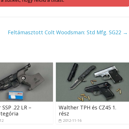
Feltámasztott Colt Woodsman: Std Mfg. SG22
→
 SSP .22 LR –
Walther TPH és CZ45 1.
tegória
rész
-12
2012-11-16