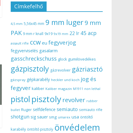
Címkefelhő
9 mm luger
9 mm
5,56x45 mm
4,5 mm
PAK
45 acp
22 lr
9 mm r knall
9x19
9x19 mm
ccw
fegyverjog
eu
assault rifle
gasalarm
fegyverviselés
gasschreckschuss
gumilövedékes
glock
gázpisztoly
gázriasztó
gázrevolver
jog és
gépkarabély
gázspray
heckler und koch
fegyver
kaliber
Kaliber magazin
non lethal
M1911
pisztoly
pistol
revolver
rubber
semiauto
selfdefence
Ruger
semiauto rifle
bullet
shotgun
usa
sig sauer
smg
öntöltő
umarex
önvédelem
karabély
öntöltő pisztoly