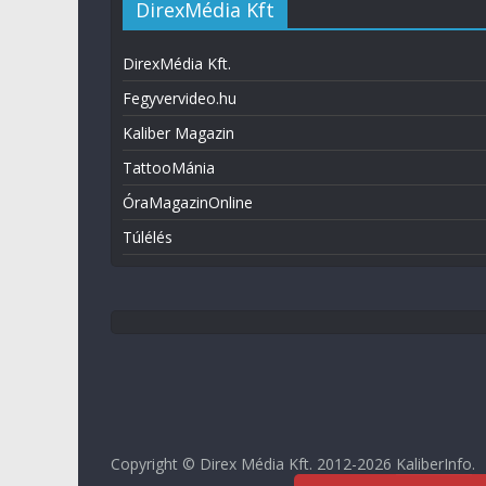
DirexMédia Kft
DirexMédia Kft.
Fegyvervideo.hu
Kaliber Magazin
TattooMánia
ÓraMagazinOnline
Túlélés
Copyright © Direx Média Kft. 2012-2026
KaliberInfo
.