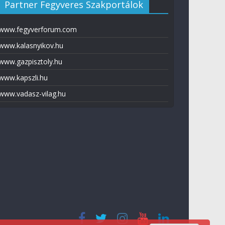
Partner Fegyveres Szakportálok
www.fegyverforum.com
www.kalasnyikov.hu
www.gazpisztoly.hu
www.kapszli.hu
www.vadasz-vilag.hu