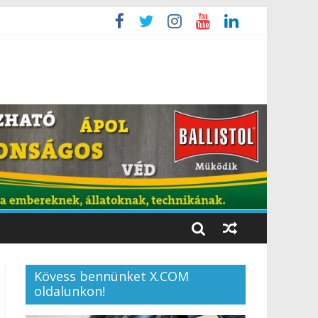
Kövess bennünket X.COM
oldalunkon!