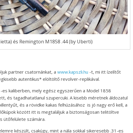
ietta) és Remington M1858 .44 (by Uberti)
juk partner csatornánkat, a
www.kapszli.hu
-t, mi itt ízelítőt
egkisebb autentikus* elöltöltő revolver-replikával.
1-es kaliberben, mely egész egyszerűen a Model 1858
ett, és tagadhatatlanul szupercuki. A kisebb méretnek áldozatul
llentyűt, és a rövidke kakas felhúzásához is jó nagy erő kell, a
lőkúpok között itt is megtaláljuk a biztonságosan telitöltve
s ütőfelülete számára.
elemre készült, csakúgy, mint a nála sokkal sikeresebb .31-es