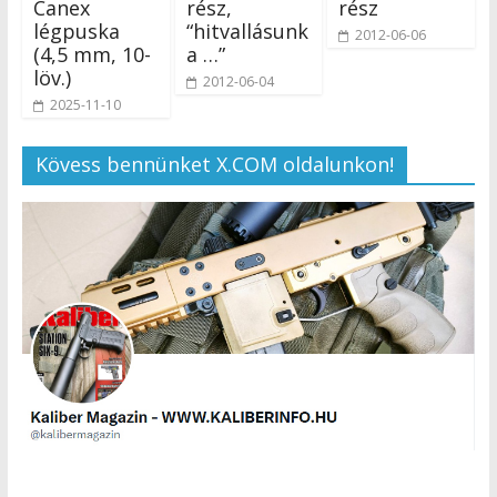
Canex
rész,
rész
légpuska
“hitvallásunk
2012-06-06
(4,5 mm, 10-
a …”
löv.)
2012-06-04
2025-11-10
Kövess bennünket X.COM oldalunkon!