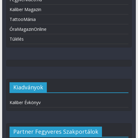
Kaliber Magazin
TattooMánia
ÓraMagazinOnline
Túlélés
Kiadványok
Kaliber Évkönyv
Partner Fegyveres Szakportálok