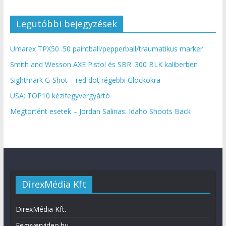
Legutóbbi bejegyzések
Umarex TPX50 .50 paintball/pepperball/traumatikus marker
Smith and Wesson AXE Pistol és SBR .300 BLK kaliberben
Sightmark G-Shot – red dot régebbi Glockokra
USA: TOP10 kézifegyvergyártó
Megtörtént esetek – Jordan Salinas: Idaho Shoots Back
DirexMédia Kft
DirexMédia Kft.
Fegyvervideo.hu