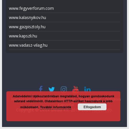
www.fegyverforum.com
www.kalasnyikov.hu
www.gazpisztoly.hu
www.kapszli.hu
www.vadasz-vilag.hu
Adatvédelmi tájékoztatónkban megtalálod, hogyan gondoskodunk
Impresszum
Adatvédelmi tájékoztató
Média ajánlat
Előfizetés
adataid védelméről. Oldalainkon HTTP-sütiket használunk a jobb
Kapcsolat
Elfogadom
működésért.
További információk
Copyright © Direx Média Kft. 2012-2026
KaliberInfo
.