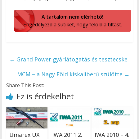
A tartalom nem elérhető!
Engedélyezd a sütiket, hogy felold a tiltást.
←
Grand Power gyárlátogatás és tesztecske
MCM – a Nagy Föld kiskaliberű szülötte
→
Share This Post:
Ez is érdekelhet
Umarex UX
IWA 2011 2.
IWA 2010 – 4.