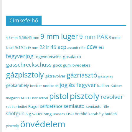
Címkefelhő
9 mm luger
9 mm PAK
5,56x45 mm
9 mm r
4,5 mm
ccw
45 acp
22 lr
eu
knall
9x19
9x19 mm
assault rifle
fegyverjog
gasalarm
fegyverviselés
gasschreckschuss
gumilövedékes
glock
gázpisztoly
gázriasztó
gázrevolver
gázspray
jog és fegyver
gépkarabély
kaliber
heckler und koch
Kaliber
pisztoly
pistol
revolver
magazin
non lethal
M1911
semiauto
selfdefence
Ruger
semiauto rifle
rubber bullet
shotgun
usa
sig sauer
smg
öntöltő karabély
öntöltő
umarex
önvédelem
pisztoly