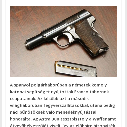
A spanyol polgárháborúban a németek komoly
katonai segítséget nyújtottak Franco tábornok
csapatainak. Az később azt a második
világháborúban fegyverszállításokkal, utána pedig
náci bűnösöknek való menedéknyújtással
honorálta. Az Astra 300 tesztpisztoly a Waffenamt
átvevőbélyegzőjét viseli, így az előbbire bizonyíték.