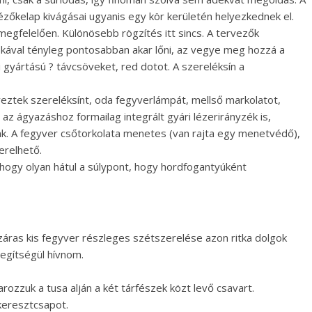
zőkelap kivágásai ugyanis egy kör kerületén helyezkednek el.
egfelelően. Különösebb rögzítés itt sincs. A tervezők
kával tényleg pontosabban akar lőni, az vegye meg hozzá a
i gyártású ? távcsöveket, red dotot. A szereléksín a
eztek szereléksínt, oda fegyverlámpát, mellső markolatot,
 az ágyazáshoz formailag integrált gyári lézerirányzék is,
k. A fegyver csőtorkolata menetes (van rajta egy menetvédő),
erelhető.
ogy olyan hátul a súlypont, hogy hordfogantyúként
áras kis fegyver részleges szétszerelése azon ritka dolgok
segítségül hívnom.
arozzuk a tusa alján a két tárfészek közt levő csavart.
 keresztcsapot.