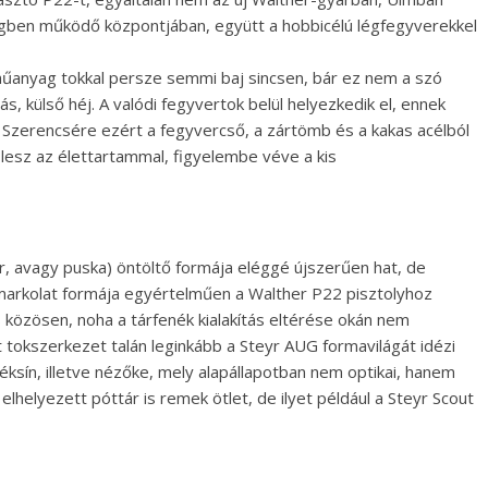
gben működő központjában, együtt a hobbicélú légfegyverekkel
űanyag tokkal persze semmi baj sincsen, bár ez nem a szó
, külső héj. A valódi fegyvertok belül helyezkedik el, ennek
. Szerencsére ezért a fegyvercső, a zártömb és a kakas acélból
esz az élettartammal, figyelembe véve a kis
, avagy puska) öntöltő formája eléggé újszerűen hat, de
markolat formája egyértelműen a Walther P22 pisztolyhoz
s közösen, noha a tárfenék kialakítás eltérése okán nem
 tokszerkezet talán leginkább a Steyr AUG formavilágát idézi
léksín, illetve nézőke, mely alapállapotban nem optikai, hanem
lhelyezett póttár is remek ötlet, de ilyet például a Steyr Scout