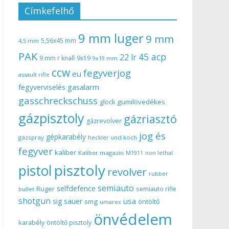
Címkefelhő
9 mm luger
9 mm
5,56x45 mm
4,5 mm
PAK
45 acp
22 lr
9 mm r knall
9x19
9x19 mm
ccw
fegyverjog
eu
assault rifle
gasalarm
fegyverviselés
gasschreckschuss
gumilövedékes
glock
gázpisztoly
gázriasztó
gázrevolver
jog és
gépkarabély
gázspray
heckler und koch
fegyver
kaliber
Kaliber magazin
non lethal
M1911
pisztoly
pistol
revolver
rubber
semiauto
selfdefence
Ruger
semiauto rifle
bullet
shotgun
usa
sig sauer
smg
öntöltő
umarex
önvédelem
karabély
öntöltő pisztoly