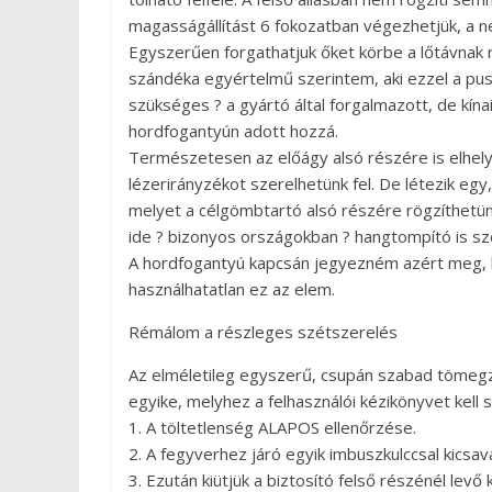
magasságállítást 6 fokozatban végezhetjük, a né
Egyszerűen forgathatjuk őket körbe a lőtávnak m
szándéka egyértelmű szerintem, aki ezzel a pus
szükséges ? a gyártó által forgalmazott, de kína
hordfogantyún adott hozzá.
Természetesen az előágy alsó részére is elhely
lézerirányzékot szerelhetünk fel. De létezik egy,
melyet a célgömbtartó alsó részére rögzíthetün
ide ? bizonyos országokban ? hangtompító is sz
A hordfogantyú kapcsán jegyezném azért meg, h
használhatatlan ez az elem.
Rémálom a részleges szétszerelés
Az elméletileg egyszerű, csupán szabad tömegz
egyike, melyhez a felhasználói kézikönyvet kell 
1. A töltetlenség ALAPOS ellenőrzése.
2. A fegyverhez járó egyik imbuszkulccsal kicsav
3. Ezután kiütjük a biztosító felső részénél levő