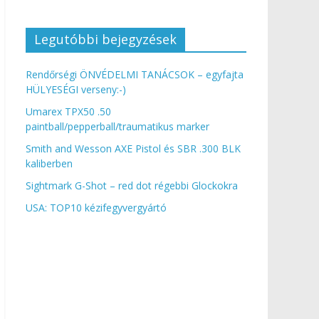
Legutóbbi bejegyzések
Rendőrségi ÖNVÉDELMI TANÁCSOK – egyfajta
HÜLYESÉGI verseny:-)
Umarex TPX50 .50
paintball/pepperball/traumatikus marker
Smith and Wesson AXE Pistol és SBR .300 BLK
kaliberben
Sightmark G-Shot – red dot régebbi Glockokra
USA: TOP10 kézifegyvergyártó