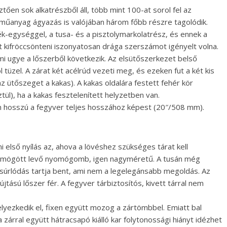
tően sok alkatrészből áll, több mint 100-at sorol fel az
műanyag ágyazás is valójában három főbb részre tagolódik.
ék-egységgel, a tusa- és a pisztolymarkolatrész, és ennek a
 kifröccsönteni iszonyatosan drága szerszámot igényelt volna.
i ugye a lőszerből következik. Az elsütőszerkezet belső
l tüzel. A zárat két acélrúd vezeti meg, és ezeken fut a két kis
z ütőszeget a kakas). A kakas oldalára festett fehér kör
ztül), ha a kakas fesztelenített helyzetben van.
n hosszú a fegyver teljes hosszához képest (20″/508 mm).
 első nyílás az, ahova a lövéshez szükséges tárat kell
lat mögött levő nyomógomb, igen nagyméretű. A tusán még
a súrlódás tartja bent, ami nem a legelegánsabb megoldás. Az
tású lőszer fér. A fegyver tárbiztosítós, kivett tárral nem
elyezkedik el, fixen együtt mozog a zártömbbel. Emiatt bal
 zárral együtt hátracsapó kiálló kar folytonossági hiányt idézhet