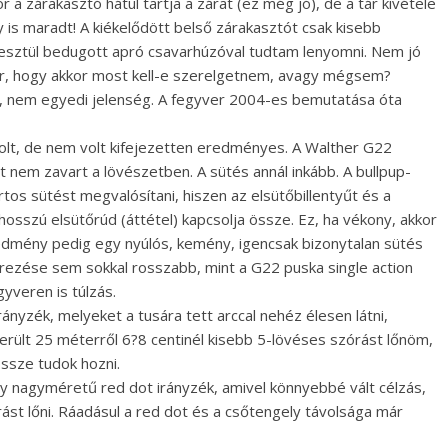
r a zárakasztó hátul tartja a zárat (ez még jó), de a tár kivétele
 is maradt! A kiékelődött belső zárakasztót csak kisebb
resztül bedugott apró csavarhúzóval tudtam lenyomni. Nem jó
er, hogy akkor most kell-e szerelgetnem, avagy mégsem?
, nem egyedi jelenség. A fegyver 2004-es bemutatása óta
lt, de nem volt kifejezetten eredményes. A Walther G22
 nem zavart a lövészetben. A sütés annál inkább. A bullpup-
os sütést megvalósítani, hiszen az elsütőbillentyűt és a
osszú elsütőrúd (áttétel) kapcsolja össze. Ez, ha vékony, akkor
eredmény pedig egy nyúlós, kemény, igencsak bizonytalan sütés
rezése sem sokkal rosszabb, mint a G22 puska single action
yveren is túlzás.
ányzék, melyeket a tusára tett arccal nehéz élesen látni,
rült 25 méterről 6?8 centinél kisebb 5-lövéses szórást lőnöm,
ssze tudok hozni.
y nagyméretű red dot irányzék, amivel könnyebbé vált célzás,
st lőni. Ráadásul a red dot és a csőtengely távolsága már