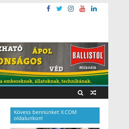
Kövess bennünket X.COM
oldalunkon!