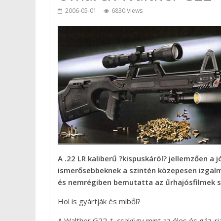
2006-05-01
6830 Views
A .22 LR kaliberű ?kispuskáról? jellemzően a 
ismerősebbeknek a szintén közepesen izgalm
és nemrégiben bemutatta az űrhajósfilmek s
Hol is gyártják és miből?
A Walther G22-t, csakúgy mint az éles és gáz-r