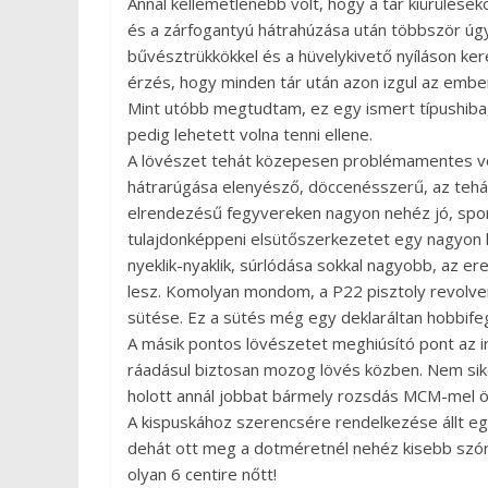
Annál kellemetlenebb volt, hogy a tár kiürüléseko
és a zárfogantyú hátrahúzása után többször úgy
bűvésztrükkökkel és a hüvelykivető nyíláson ke
érzés, hogy minden tár után azon izgul az emb
Mint utóbb megtudtam, ez egy ismert típushiba
pedig lehetett volna tenni ellene.
A lövészet tehát közepesen problémamentes vo
hátrarúgása elenyésző, döccenésszerű, az tehát
elrendezésű fegyvereken nagyon nehéz jó, sport
tulajdonképpeni elsütőszerkezetet egy nagyon h
nyeklik-nyaklik, súrlódása sokkal nagyobb, az 
lesz. Komolyan mondom, a P22 pisztoly revolve
sütése. Ez a sütés még egy deklaráltan hobbifeg
A másik pontos lövészetet meghiúsító pont az ir
ráadásul biztosan mozog lövés közben. Nem sike
holott annál jobbat bármely rozsdás MCM-mel ö
A kispuskához szerencsére rendelkezése állt eg
dehát ott meg a dotméretnél nehéz kisebb szórá
olyan 6 centire nőtt!