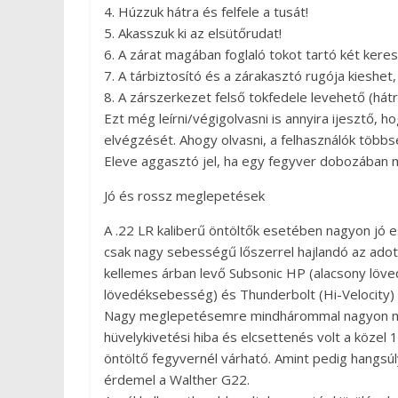
4. Húzzuk hátra és felfele a tusát!
5. Akasszuk ki az elsütőrudat!
6. A zárat magában foglaló tokot tartó két keres
7. A tárbiztosító és a zárakasztó rugója kieshet,
8. A zárszerkezet felső tokfedele levehető (hátr
Ezt még leírni/végigolvasni is annyira ijesztő
elvégzését. Ahogy olvasni, a felhasználók többsé
Eleve aggasztó jel, ha egy fegyver dobozában 
Jó és rossz meglepetések
A .22 LR kaliberű öntöltők esetében nagyon jó e
csak nagy sebességű lőszerrel hajlandó az adot
kellemes árban levő Subsonic HP (alacsony löv
lövedéksebesség) és Thunderbolt (Hi-Velocity) l
Nagy meglepetésemre mindhárommal nagyon megbí
hüvelykivetési hiba és elcsettenés volt a köze
öntöltő fegyvernél várható. Amint pedig hangsúly
érdemel a Walther G22.