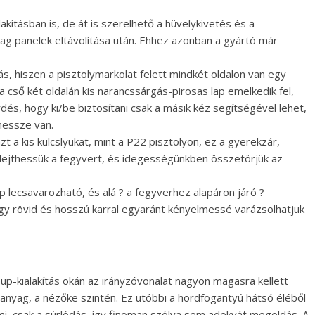
kításban is, de át is szerelhető a hüvelykivetés és a
yag panelek eltávolítása után. Ehhez azonban a gyártó már
ás, hiszen a pisztolymarkolat felett mindkét oldalon van egy
a cső két oldalán kis narancssárgás-pirosas lap emelkedik fel,
rdés, hogy ki/be biztosítani csak a másik kéz segítségével lehet,
messze van.
zt a kis kulcslyukat, mint a P22 pisztolyon, ez a gyerekzár,
elejthessük a fegyvert, és idegességünkben összetörjük az
p lecsavarozható, és alá ? a fegyverhez alapáron járó ?
így rövid és hosszú karral egyaránt kényelmessé varázsolhatjuk
up-kialakítás okán az irányzóvonalat nagyon magasra kellett
anyag, a nézőke szintén. Ez utóbbi a hordfogantyú hátsó éléből
mmi, csak a súrlódás, így finoman szólva sem adekvát megoldás. A