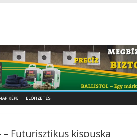
NAP KÉPE
ELŐFIZETÉS
– Futurisztikus kispuska