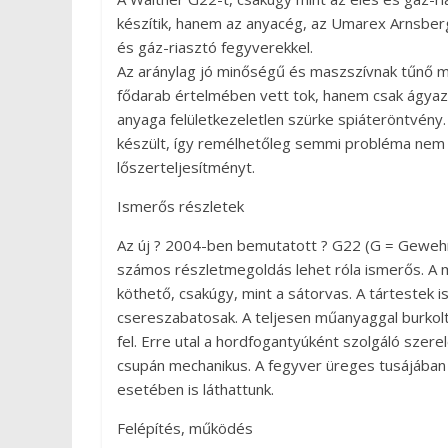
készítik, hanem az anyacég, az Umarex Arnsber
és gáz-riasztó fegyverekkel.
Az aránylag jó minőségű és maszszívnak tűnő m
fődarab értelmében vett tok, hanem csak ágyazás
anyaga felületkezeletlen szürke spiáteröntvény
készült, így remélhetőleg semmi probléma nem l
lőszerteljesítményt.
Ismerős részletek
Az új ? 2004-ben bemutatott ? G22 (G = Gewehr
számos részletmegoldás lehet róla ismerős. A 
köthető, csakúgy, mint a sátorvas. A tártestek i
csereszabatosak. A teljesen műanyaggal burkolt
fel. Erre utal a hordfogantyúként szolgáló szere
csupán mechanikus. A fegyver üreges tusájában e
esetében is láthattunk.
Felépítés, működés