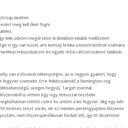
ztcsap kiütése.
 ezért meg kell őket fogni.
afele).
, hogy lelki üdvöm megőrzése érdekében inkább mellőztem
ge is így van ezzel, ami komoly kritika a konstruktőrök számára.
maréknyi imbuszkulcsot és egyéb IKEA-célszerszámot találunk…
sély van a lőszerérzékenységre, az is nagyon gyakori, hogy
t fegyver üzemelni. Erre felkészülendő a Remington-cég
edéksebességű, üreges hegyű), Target (normál
őszereiből is vittem egy-egy dobozzal tesztelni.
zhatóan töltött csőre és ürített a kis fegyver. Alig egy-két
l 150 lövéses teszt során, de ez minden peremgyújtású lőszeres
oztam, nem lőszerspecifikusan fordult elő, így itt dicséretet