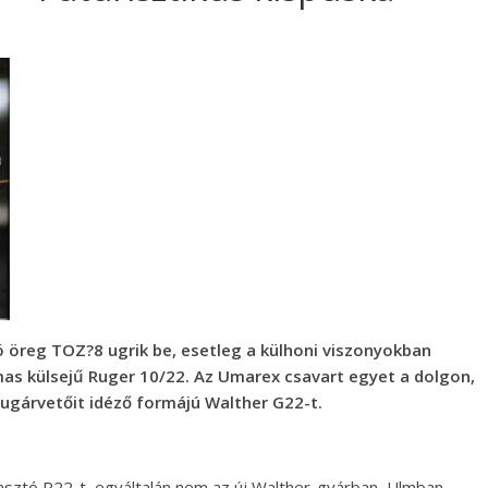
jó öreg TOZ?8 ugrik be, esetleg a külhoni viszonyokban
as külsejű Ruger 10/22. Az Umarex csavart egyet a dolgon,
ugárvetőit idéző formájú Walther G22-t.
iasztó P22-t, egyáltalán nem az új Walther-gyárban, Ulmban