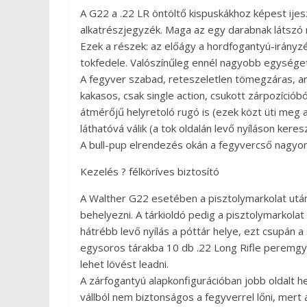
A G22 a .22 LR öntöltő kispuskákhoz képest ijesz
alkatrészjegyzék. Maga az egy darabnak látszó 
Ezek a részek: az előágy a hordfogantyú-irányz
tokfedele. Valószínűleg ennél nagyobb egységet
A fegyver szabad, reteszeletlen tömegzáras, am
kakasos, csak single action, csukott zárpozícióbó
átmérőjű helyretoló rugó is (ezek közt üti meg a
láthatóvá válik (a tok oldalán levő nyíláson keres
A bull-pup elrendezés okán a fegyvercső nagyo
Kezelés ? félköríves biztosító
A Walther G22 esetében a pisztolymarkolat utáni
behelyezni. A tárkioldó pedig a pisztolymarko
hátrébb levő nyílás a póttár helye, ezt csupán 
egysoros tárakba 10 db .22 Long Rifle peremgyúj
lehet lövést leadni.
A zárfogantyú alapkonfigurációban jobb oldalt h
vállból nem biztonságos a fegyverrel lőni, mert a