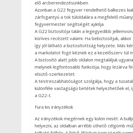
elő arcberendezésünkben.
Azonban a G22 fegyver rendelhető balkezes kiala
zárfogantyú a tok túloldalára a megfelelő műan
fegyvermester segítségét ajánlja.
A G22 biztosítója talán a legegyedibb jellemvon
köríves recézett valami. Ha bebiztosítjuk, akkor 
így jól látható a biztosítottság helyzete. Más ké
a markolatot fogó kéznek ez a kezelőszerv túl 
A biztosító alatt jobb oldalon megtaláljuk ugyana
melynek legfontosabb funkciója, hogy lezárva f
elsütő-szerkezetet.
A testreszabhatóságot szolgálja, hogy a tusatal
különféle vastagságú betétek helyezhetőek el, 
a G22-t.
Fura kis irányzékok
Az irányzékok megérnek egy külön misét. A bullp
helyezni, az oldalban arrébb üthető célgömb mű
tolható felfele. A felső állásban nem rögzíti se