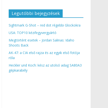
Legutóbbi bejegyzések
Sightmark G-Shot – red dot régebbi Glockokra
USA: TOP10 kézifegyvergyártó
Megtörtént esetek – Jordan Salinas: Idaho
Shoots Back
AK-47: a CIA első rajza és az egyik első fotója
róla
Heckler und Koch: kész az utolsó adag SA80A3
gépkarabély