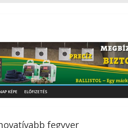
NAP KÉPE
ELŐFIZETÉS
novatívabb fegyver