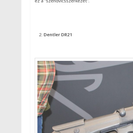
ez a “szendvicsszerkezet”.
Dentler DR21