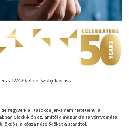
er az IWA2024-en. Szubjektív lista
e fegyverkiállításokon járva nem feltétlenül a
abban Glock-klón az, amitől a magunkfajta vérnyomása
bb lökdösi a kósza nézelődőket a standtól.