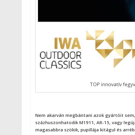
TOP innovatív fegyv
Nem akarván megbántani azok gyártóit sem, d
százhuszonhatodik M1911, AR-15, vagy legúj
magasabbra szökik, pupillája kitágul és arré