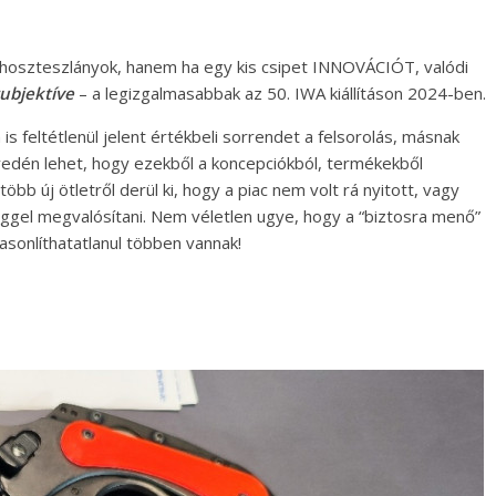
 hoszteszlányok, hanem ha egy kis csipet INNOVÁCIÓT, valódi
ubjektíve
– a legizgalmasabbak az 50. IWA kiállításon 2024-ben.
is feltétlenül jelent értékbeli sorrendet a felsorolás, másnak
yedén lehet, hogy ezekből a koncepciókból, termékekből
b új ötletről derül ki, hogy a piac nem volt rá nyitott, vagy
ggel megvalósítani. Nem véletlen ugye, hogy a “biztosra menő”
sonlíthatatlanul többen vannak!