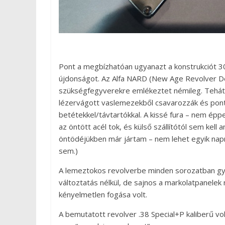
Pont a megbízhatóan ugyanazt a konstrukciót 30 
újdonságot. Az Alfa NARD (New Age Revolver De
szükségfegyverekre emlékeztet némileg. Tehát a 
lézervágott vaslemezekből csavarozzák és pon
betétekkel/távtartókkal. A kissé fura – nem éppe
az öntött acél tok, és külső szállítótól sem kell 
öntödéjükben már jártam – nem lehet egyik napr
sem.)
A lemeztokos revolverbe minden sorozatban gyá
változtatás nélkül, de sajnos a markolatpanelek n
kényelmetlen fogása volt.
A bemutatott revolver .38 Special+P kaliberű vol