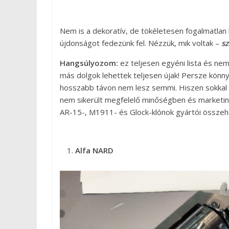
Nem is a dekoratív, de tökéletesen fogalmatlan
újdonságot fedezünk fel. Nézzük, mik voltak –
sz
Hangsúlyozom:
ez teljesen egyéni lista és nem 
más dolgok lehettek teljesen újak! Persze könn
hosszabb távon nem lesz semmi. Hiszen sokkal töb
nem sikerült megfelelő minőségben és marketin
AR-15-, M1911- és Glock-klónok gyártói összeha
Alfa NARD