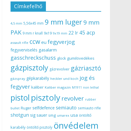
Címkefelhő
9 mm luger
9 mm
5,56x45 mm
4,5 mm
PAK
45 acp
22 lr
9 mm r knall
9x19
9x19 mm
ccw
fegyverjog
eu
assault rifle
gasalarm
fegyverviselés
gasschreckschuss
gumilövedékes
glock
gázpisztoly
gázriasztó
gázrevolver
jog és
gépkarabély
gázspray
heckler und koch
fegyver
kaliber
Kaliber magazin
non lethal
M1911
pisztoly
pistol
revolver
rubber
semiauto
selfdefence
Ruger
semiauto rifle
bullet
shotgun
usa
sig sauer
smg
öntöltő
umarex
önvédelem
karabély
öntöltő pisztoly