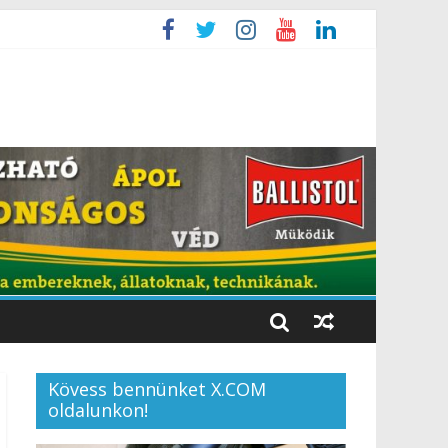
Kövess bennünket X.COM
oldalunkon!