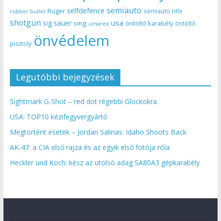
semiauto
selfdefence
Ruger
semiauto rifle
rubber bullet
shotgun
usa
sig sauer
smg
öntöltő karabély
öntöltő
umarex
önvédelem
pisztoly
Legutóbbi bejegyzések
Sightmark G-Shot – red dot régebbi Glockokra
USA: TOP10 kézifegyvergyártó
Megtörtént esetek – Jordan Salinas: Idaho Shoots Back
AK-47: a CIA első rajza és az egyik első fotója róla
Heckler und Koch: kész az utolsó adag SA80A3 gépkarabély