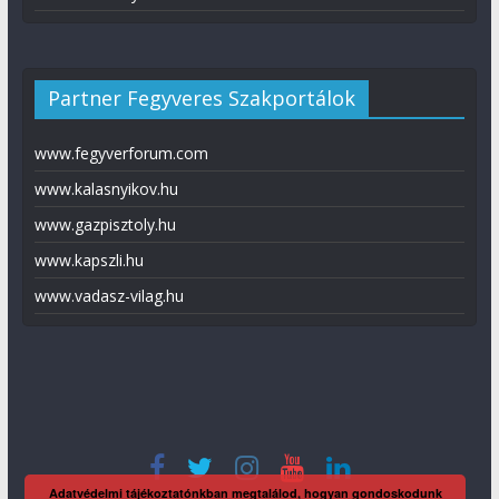
Partner Fegyveres Szakportálok
www.fegyverforum.com
www.kalasnyikov.hu
www.gazpisztoly.hu
www.kapszli.hu
www.vadasz-vilag.hu
Adatvédelmi tájékoztatónkban megtalálod, hogyan gondoskodunk