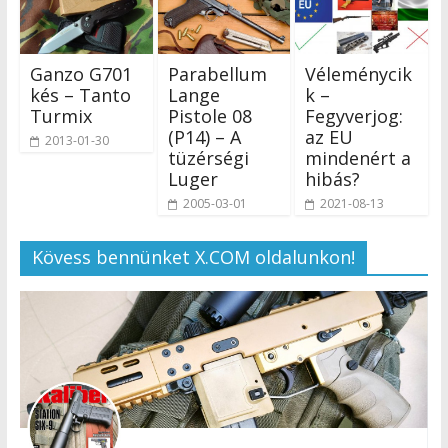
Ganzo G701
Parabellum
Véleménycik
kés – Tanto
Lange
k –
Turmix
Pistole 08
Fegyverjog:
(P14) – A
az EU
2013-01-30
tüzérségi
mindenért a
Luger
hibás?
2005-03-01
2021-08-13
Kövess bennünket X.COM oldalunkon!