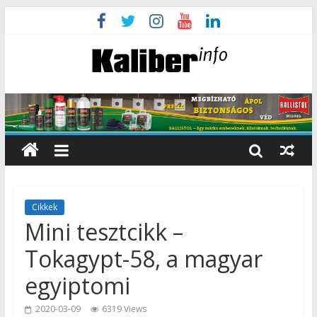
Cikkek
Mini tesztcikk –
Tokagypt-58, a magyar
egyiptomi
2020-03-09
6319 Views