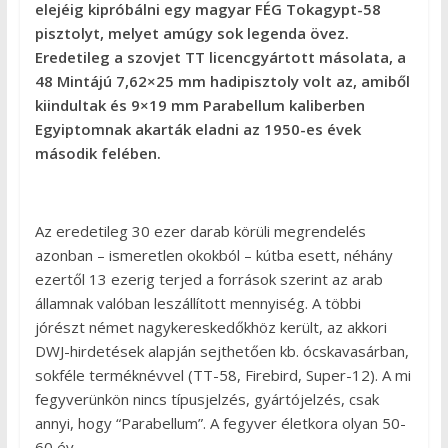
elejéig kipróbálni egy magyar FÉG Tokagypt-58
pisztolyt, melyet amúgy sok legenda övez.
Eredetileg a szovjet TT licencgyártott másolata, a
48 Mintájú 7,62×25 mm hadipisztoly volt az, amiből
kiindultak és 9×19 mm Parabellum kaliberben
Egyiptomnak akarták eladni az 1950-es évek
második felében.
Az eredetileg 30 ezer darab körüli megrendelés
azonban – ismeretlen okokból – kútba esett, néhány
ezertől 13 ezerig terjed a források szerint az arab
államnak valóban leszállított mennyiség. A többi
jórészt német nagykereskedőkhöz került, az akkori
DWJ-hirdetések alapján sejthetően kb. ócskavasárban,
sokféle terméknévvel (TT-58, Firebird, Super-12). A mi
fegyverünkön nincs típusjelzés, gyártójelzés, csak
annyi, hogy “Parabellum”. A fegyver életkora olyan 50-
60 év.