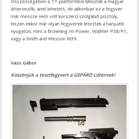
Összességében a TT-platformból kihozták a magyar
áttervezők, amit lehetett, de akkoriban ez a fegyver
már messze nem volt korszerű szolgálati pisztoly,
hiszen ekkor már olyan fegyverek léteztek a hanyatló
nyugaton, mint a Browning Hi-Power, Walther P38/P1,
vagy a Smith and Wesson M39.
Vass Gábor
Köszönjük a tesztfegyvert a GEPÁRD Lőtérnek!