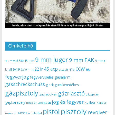
Címkefelhő
9 mm luger
9 mm PAK
5,56x45 mm
9 mm r
4,5 mm
ccw
45 acp
22 lr
eu
knall
9x19
9x19 mm
assault rifle
fegyverjog
gasalarm
fegyverviselés
gasschreckschuss
gumilövedékes
glock
gázpisztoly
gázriasztó
gázrevolver
gázspray
jog és fegyver
gépkarabély
kaliber
heckler und koch
Kaliber
pisztoly
pistol
revolver
magazin
non lethal
M1911