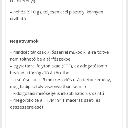
célfeketényi)
– nehéz (910 g), teljesen acél pisztoly, könnyen
uralható
Negatívumok:
– mindkét tár csak 7 lőszerrel működik, 8-ra töltve
nem tölthető be a tárfészekbe
– egyik tárral folyton akad (FTF), az adogatótömb
beakad a tárrögzítő áttöretbe
– a sütése kb. 4-5 mm reszelés után betonkemény,
még hadipisztoly viszonylatban sem jó
– kidolgozási minősége is inkább háborús szintű
– megörökölte a TT/M1911 macerás szét- és
összeszerelését