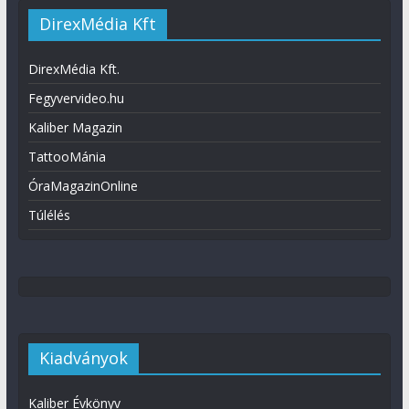
DirexMédia Kft
DirexMédia Kft.
Fegyvervideo.hu
Kaliber Magazin
TattooMánia
ÓraMagazinOnline
Túlélés
Kiadványok
Kaliber Évkönyv