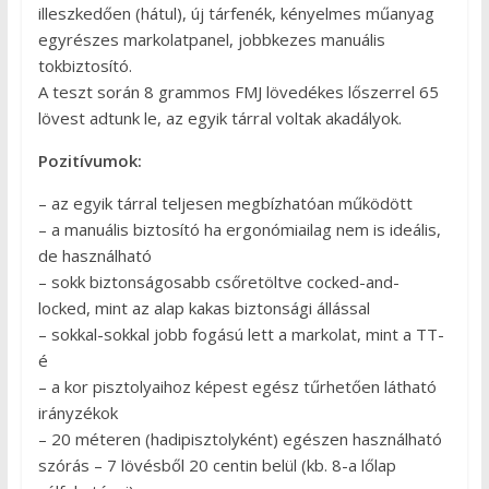
illeszkedően (hátul), új tárfenék, kényelmes műanyag
egyrészes markolatpanel, jobbkezes manuális
tokbiztosító.
A teszt során 8 grammos FMJ lövedékes lőszerrel 65
lövest adtunk le, az egyik tárral voltak akadályok.
Pozitívumok:
– az egyik tárral teljesen megbízhatóan működött
– a manuális biztosító ha ergonómiailag nem is ideális,
de használható
– sokk biztonságosabb csőretöltve cocked-and-
locked, mint az alap kakas biztonsági állással
– sokkal-sokkal jobb fogású lett a markolat, mint a TT-
é
– a kor pisztolyaihoz képest egész tűrhetően látható
irányzékok
– 20 méteren (hadipisztolyként) egészen használható
szórás – 7 lövésből 20 centin belül (kb. 8-a lőlap