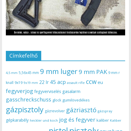
Címkefelhő
9 mm luger
9 mm PAK
5,56x45 mm
9 mm r
4,5 mm
ccw
45 acp
22 lr
eu
knall
9x19
9x19 mm
assault rifle
fegyverjog
gasalarm
fegyverviselés
gasschreckschuss
gumilövedékes
glock
gázpisztoly
gázriasztó
gázrevolver
gázspray
jog és fegyver
gépkarabély
kaliber
heckler und koch
Kaliber
pisztoly
pistol