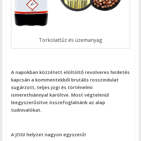
Torkolattűz és üzemanyag
A napokban közzétett elöltöltő revolveres hirdetés
kapcsán a kommentekből brutális rosszindulat
sugárzott, teljes jogi és történelmi
ismerethiánnyal karöltve. Most végtelenül
leegyszerűsítve összefoglalnánk az alap
tudnivalókat.
A JOGI helyzet nagyon egyszerű!