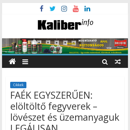
Cikkek
FAÉK EGYSZERŰEN:
elöltöltő fegyverek –
lövészet és üzemanyaguk
LEGÁLISAN