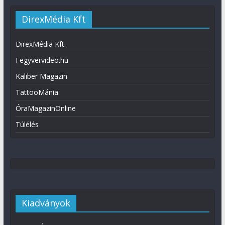
DirexMédia Kft
DirexMédia Kft.
Fegyvervideo.hu
Kaliber Magazin
TattooMánia
ÓraMagazinOnline
Túlélés
Kiadványok