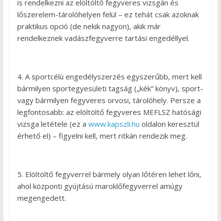
is rendelkezni az elöltöltő fegyveres vizsgán és
lőszerelem-tárolóhelyen felül – ez tehát csak azoknak
praktikus opció (de nekik nagyon), akik már
rendelkeznek vadászfegyverre tartási engedéllyel.
4. A sportcélú engedélyszerzés egyszerűbb, mert kell
bármilyen sportegyesületi tagság („kék” könyv), sport-
vagy bármilyen fegyveres orvosi, tárolóhely. Persze a
legfontosabb: az elöltöltő fegyveres MEFLSZ hatósági
vizsga letétele (ez a
www.kapszli.hu
oldalon keresztül
érhető el) – figyelni kell, mert ritkán rendezik meg.
5. Elöltöltő fegyverrel bármely olyan lőtéren lehet lőni,
ahol központi gyújtású maroklőfegyverrel amúgy
megengedett.