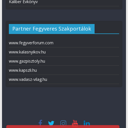
Kaliber Évkönyv
Partner Fegyveres Szakportálok
www.fegyverforum.com
www.kalasnyikov.hu
www.gazpisztoly.hu
www.kapszli.hu
www.vadasz-vilag.hu