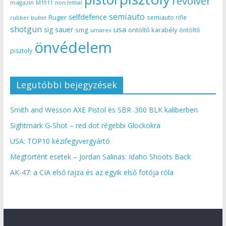
revolver
magazin
non lethal
M1911
semiauto
selfdefence
Ruger
semiauto rifle
rubber bullet
shotgun
usa
sig sauer
smg
öntöltő karabély
öntöltő
umarex
önvédelem
pisztoly
Legutóbbi bejegyzések
Smith and Wesson AXE Pistol és SBR .300 BLK kaliberben
Sightmark G-Shot – red dot régebbi Glockokra
USA: TOP10 kézifegyvergyártó
Megtörtént esetek – Jordan Salinas: Idaho Shoots Back
AK-47: a CIA első rajza és az egyik első fotója róla