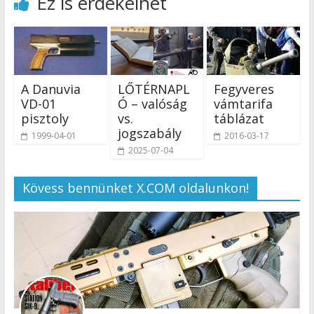
Ez is érdekelhet
A Danuvia
LŐTÉRNAPL
Fegyveres
VD-01
Ó – valóság
vámtarifa
pisztoly
vs.
táblázat
jogszabály
1999-04-01
2016-03-17
2025-07-04
Kövess bennünket X.COM oldalunkon!