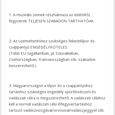
1. A muzeális (ennek részhalmaza az elöltöltő)
fegyverek TELJESEN SZABADON TARTHATÓAK.
2. Az üzemeltetéshez szükséges feketelőpor és
csappantyú ENGEDÉLYKÖTELES.
(Több EU-tagállamban, pl. Szlovákiában,
Csehországban, Franciaországban stb. szabadon
beszerezhető.)
3. Magyarországon a lőpor és a csappantyúhoz
tartáshoz szükséges engedély sportlövészeti és
vadászati célra is megszerezhető. A vadászati célúhoz
kell a normál vadászati célú lőfegyvertartáshoz
tartozó vadászvizsgával/orvosival/vadászjeggyel stb.