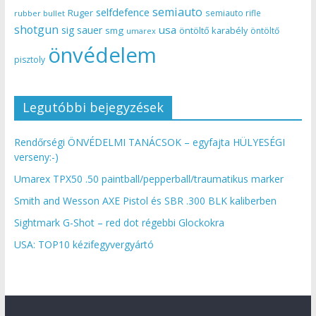
semiauto
selfdefence
Ruger
semiauto rifle
rubber bullet
shotgun
usa
sig sauer
smg
öntöltő karabély
öntöltő
umarex
önvédelem
pisztoly
Legutóbbi bejegyzések
Rendőrségi ÖNVÉDELMI TANÁCSOK – egyfajta HÜLYESÉGI
verseny:-)
Umarex TPX50 .50 paintball/pepperball/traumatikus marker
Smith and Wesson AXE Pistol és SBR .300 BLK kaliberben
Sightmark G-Shot – red dot régebbi Glockokra
USA: TOP10 kézifegyvergyártó