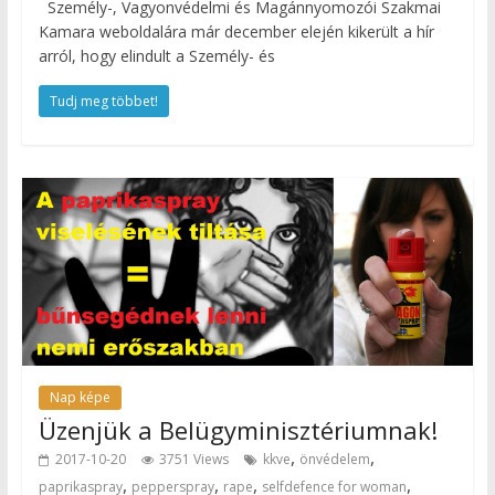
Személy-, Vagyonvédelmi és Magánnyomozói Szakmai
Kamara weboldalára már december elején kikerült a hír
arról, hogy elindult a Személy- és
Tudj meg többet!
Nap képe
Üzenjük a Belügyminisztériumnak!
,
,
2017-10-20
3751 Views
kkve
önvédelem
,
,
,
,
paprikaspray
pepperspray
rape
selfdefence for woman