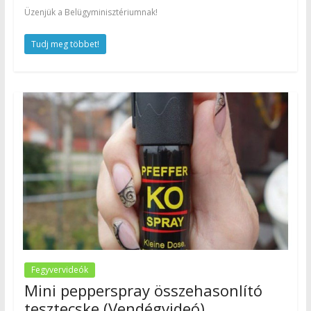
Üzenjük a Belügyminisztériumnak!
Tudj meg többet!
Fegyvervideók
Mini pepperspray összehasonlító
tesztecske (Vendégvideó)