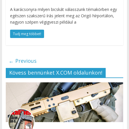
A karácsonyra milyen bicskát válasszunk témakörben egy
egészen szakszerű írás jelent meg az Origó hírportálon,
nagyon szépen végigveszi például a
Tudj meg többet!
← Previous
Kövess bennünket X.COM oldalunkon!