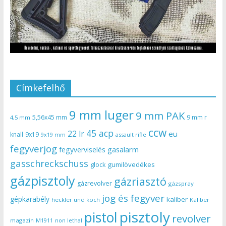
Címkefelhő
9 mm luger
9 mm PAK
5,56x45 mm
9 mm r
4,5 mm
ccw
45 acp
22 lr
eu
knall
9x19
9x19 mm
assault rifle
fegyverjog
gasalarm
fegyverviselés
gasschreckschuss
gumilövedékes
glock
gázpisztoly
gázriasztó
gázrevolver
gázspray
jog és fegyver
gépkarabély
kaliber
heckler und koch
Kaliber
pisztoly
pistol
revolver
magazin
non lethal
M1911