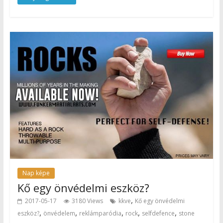
Nap képe
Kő egy önvédelmi eszköz?
,
2017-05-17
3180 Views
kkve
Kő egy önvédelmi
,
,
,
,
,
eszköz?
önvédelem
reklámparódia
rock
selfdefence
stone