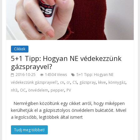
Cikkek
5+1 Tipp: Hogyan NE védekezzünk
gázsprayvel?
2016-10-25
14504 Views
5+1 Tipp: Hogyan NE
,
,
,
,
,
,
,
védekezzünk gázsprayvel?
cn
cr
CS
gázspray
kkve
könnygáz
,
,
,
,
nh3
OC
önvédelem
pepper
PV
Nemrégiben közöltünk egy cikket arról, hogy miképpen
kerülhetjük el a gázpisztolyos önvédelem buktatóit. Mivel
a legolcsóbb, legtöbbek által ismert
Tudj meg többet!