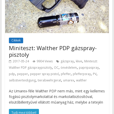
Cikkek
Miniteszt: Walther PDP gázspray-
pisztoly
,
,
2017-05-24
9904 Views
gázspray
kkve
Miniteszt:
,
,
,
,
Walther PDP gázspraypisztoly
OC
önvédelem
papripaspray
,
,
,
,
,
,
pdp
pepper
pepper spray pistol
pfeffer
pfefferpsray
PV
,
,
,
selbstverteidigung
tierabwehrgerat
umarex
walther
Az Umarex-féle Walther PDP nem más, mint egy kellemes
fogású pisztolymarkolattal és markolatbiztosítóval,
elsütőbillentyűvel ellátott műanyag ház, melybe a tetején
Tudj meg többet!