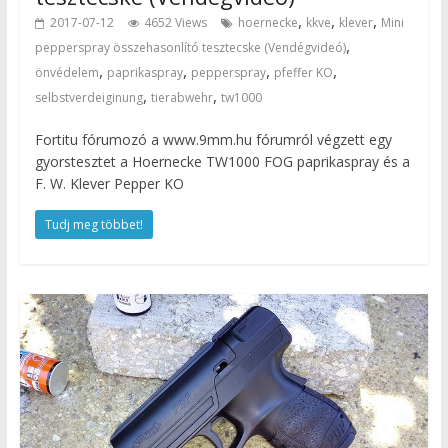
,
,
,
2017-07-12
4652 Views
hoernecke
kkve
klever
Mini
,
pepperspray összehasonlító tesztecske (Vendégvideó)
,
,
,
,
önvédelem
paprikaspray
pepperspray
pfeffer KO
,
,
selbstverdeiginung
tierabwehr
tw1000
Fortitu fórumozó a www.9mm.hu fórumról végzett egy
gyorstesztet a Hoernecke TW1000 FOG paprikaspray és a
F. W. Klever Pepper KO
Tudj meg többet!