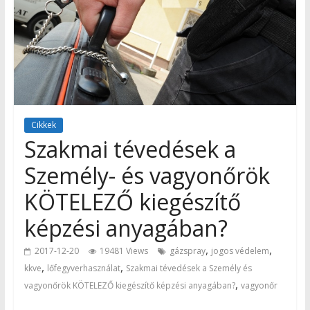
Cikkek
Szakmai tévedések a
Személy- és vagyonőrök
KÖTELEZŐ kiegészítő
képzési anyagában?
,
,
2017-12-20
19481 Views
gázspray
jogos védelem
,
,
kkve
lőfegyverhasználat
Szakmai tévedések a Személy és
,
vagyonőrök KÖTELEZŐ kiegészítő képzési anyagában?
vagyonőr