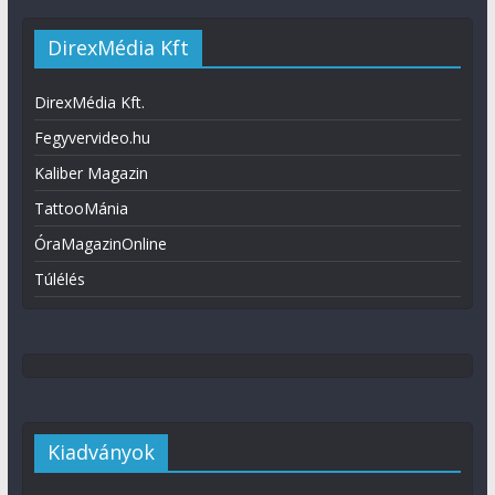
DirexMédia Kft
DirexMédia Kft.
Fegyvervideo.hu
Kaliber Magazin
TattooMánia
ÓraMagazinOnline
Túlélés
Kiadványok