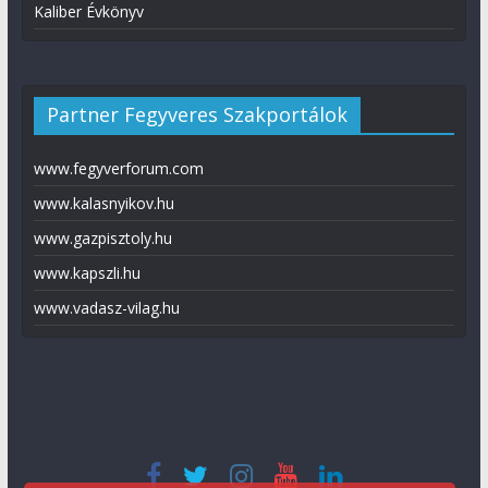
Kaliber Évkönyv
Partner Fegyveres Szakportálok
www.fegyverforum.com
www.kalasnyikov.hu
www.gazpisztoly.hu
www.kapszli.hu
www.vadasz-vilag.hu