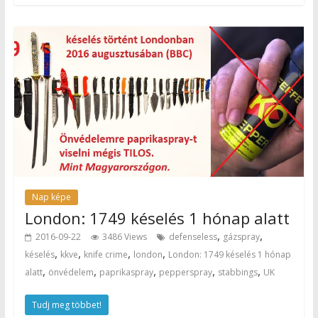
Nap képe
London: 1749 késelés 1 hónap alatt
,
,
2016-09-22
3486 Views
defenseless
gázspray
,
,
,
,
késelés
kkve
knife crime
london
London: 1749 késelés 1 hónap
,
,
,
,
,
alatt
önvédelem
paprikaspray
pepperspray
stabbings
UK
Tudj meg többet!