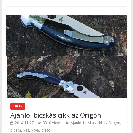
Hírek
Ajánló: bicskás cikk az Origón
,
2014-11-27
3310 Views
Ajánló: bicskás cikk az Origón
,
,
,
bicska
kés
kkve
origo