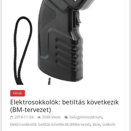
Hírek
Elektrosokkolók: betiltás következik
(BM-tervezet)
,
2016-11-04
3569 Views
belügyminisztérium
,
,
Elektrosokkolók: betiltás következik (BMtervezet)
kkve
sokkoló