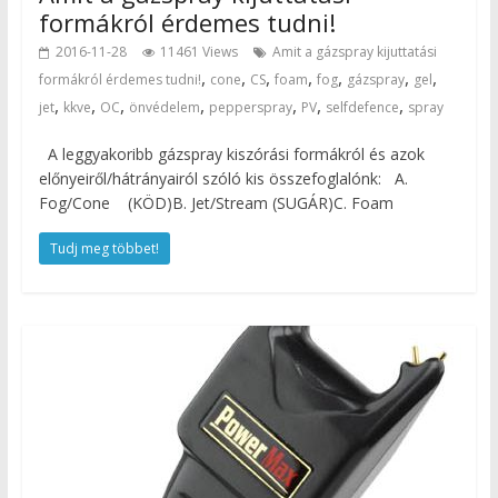
formákról érdemes tudni!
2016-11-28
11461 Views
Amit a gázspray kijuttatási
,
,
,
,
,
,
,
formákról érdemes tudni!
cone
CS
foam
fog
gázspray
gel
,
,
,
,
,
,
,
jet
kkve
OC
önvédelem
pepperspray
PV
selfdefence
spray
A leggyakoribb gázspray kiszórási formákról és azok
előnyeiről/hátrányairól szóló kis összefoglalónk: A.
Fog/Cone (KÖD)B. Jet/Stream (SUGÁR)C. Foam
Tudj meg többet!