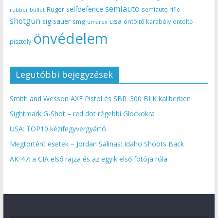
semiauto
selfdefence
Ruger
semiauto rifle
rubber bullet
shotgun
usa
sig sauer
smg
öntöltő karabély
öntöltő
umarex
önvédelem
pisztoly
Legutóbbi bejegyzések
Smith and Wesson AXE Pistol és SBR .300 BLK kaliberben
Sightmark G-Shot – red dot régebbi Glockokra
USA: TOP10 kézifegyvergyártó
Megtörtént esetek – Jordan Salinas: Idaho Shoots Back
AK-47: a CIA első rajza és az egyik első fotója róla