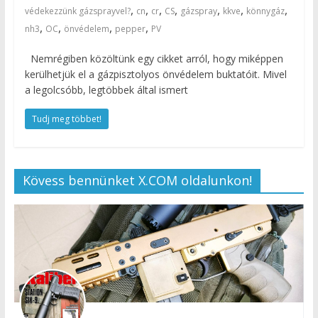
,
,
,
,
,
,
,
védekezzünk gázsprayvel?
cn
cr
CS
gázspray
kkve
könnygáz
,
,
,
,
nh3
OC
önvédelem
pepper
PV
Nemrégiben közöltünk egy cikket arról, hogy miképpen
kerülhetjük el a gázpisztolyos önvédelem buktatóit. Mivel
a legolcsóbb, legtöbbek által ismert
Tudj meg többet!
Kövess bennünket X.COM oldalunkon!