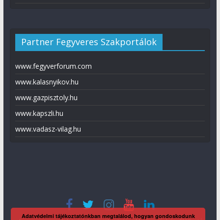
Partner Fegyveres Szakportálok
www.fegyverforum.com
www.kalasnyikov.hu
www.gazpisztoly.hu
www.kapszli.hu
www.vadasz-vilag.hu
Adatvédelmi tájékoztatónkban megtalálod, hogyan gondoskodunk