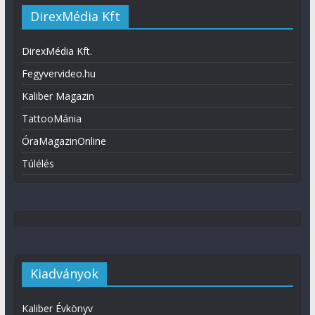
DirexMédia Kft
DirexMédia Kft.
Fegyvervideo.hu
Kaliber Magazin
TattooMánia
ÓraMagazinOnline
Túlélés
Kiadványok
Kaliber Évkönyv