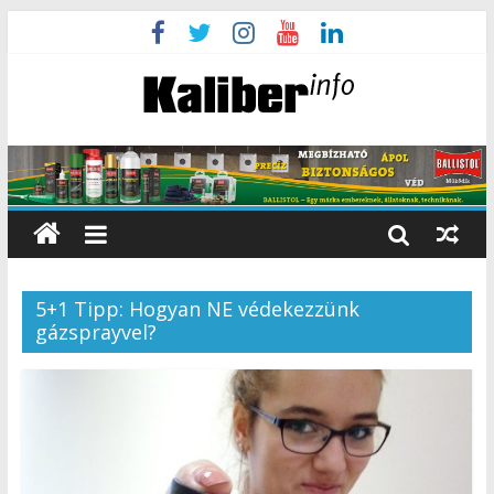
5+1 Tipp: Hogyan NE védekezzünk
gázsprayvel?