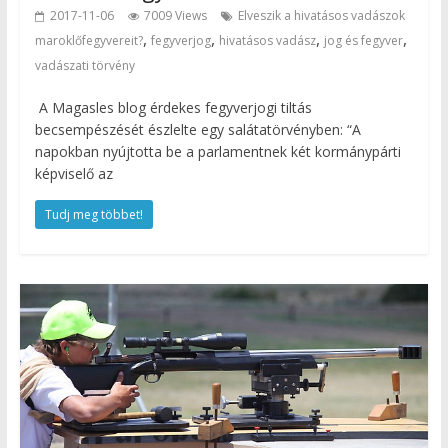
2017-11-06
7009 Views
Elveszik a hivatásos vadászok
,
,
,
,
maroklőfegyvereit?
fegyverjog
hivatásos vadász
jog és fegyver
vadászati törvény
A Magasles blog érdekes fegyverjogi tiltás
becsempészését észlelte egy salátatörvényben: “A
napokban nyújtotta be a parlamentnek két kormánypárti
képviselő az
Tudj meg többet!