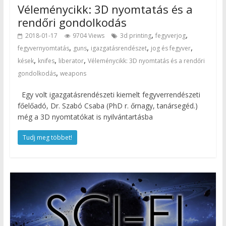
Véleménycikk: 3D nyomtatás és a
rendőri gondolkodás
,
,
2018-01-17
9704 Views
3d printing
fegyverjog
,
,
,
,
fegyvernyomtatás
guns
igazgatásrendészet
jog és fegyver
,
,
,
kések
knifes
liberator
Véleménycikk: 3D nyomtatás és a rendőri
,
gondolkodás
weapons
Egy volt igazgatásrendészeti kiemelt fegyverrendészeti
főelőadó, Dr. Szabó Csaba (PhD r. őrnagy, tanársegéd.)
még a 3D nyomtatókat is nyilvántartásba
Tudj meg többet!