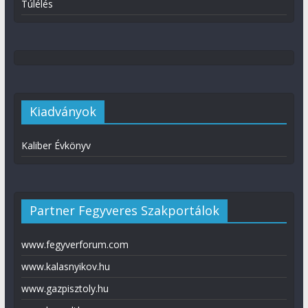
Túlélés
Kiadványok
Kaliber Évkönyv
Partner Fegyveres Szakportálok
www.fegyverforum.com
www.kalasnyikov.hu
www.gazpisztoly.hu