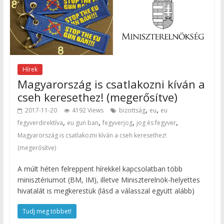
Hírek
Magyarország is csatlakozni kíván a
cseh keresethez! (megerősítve)
,
,
2017-11-20
4192 Views
bizottság
eu
eu
,
,
,
,
fegyverdirektíva
eu gun ban
fegyverjog
jog és fegyver
Magyarország is csatlakozni kíván a cseh keresethez!
(megerősítve)
A múlt héten felreppent hírekkel kapcsolatban több
minisztériumot (BM, IM), illetve Miniszterelnök-helyettes
hivatalát is megkerestük (lásd a válasszal együtt alább)
Tudj meg többet!