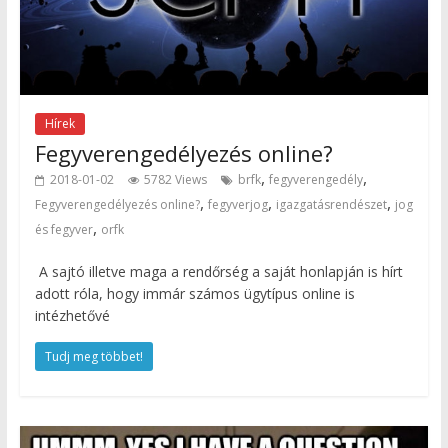
Hírek
Fegyverengedélyezés online?
,
,
2018-01-02
5782 Views
brfk
fegyverengedély
,
,
,
Fegyverengedélyezés online?
fegyverjog
igazgatásrendészet
jog
,
és fegyver
orfk
A sajtó illetve maga a rendőrség a saját honlapján is hírt
adott róla, hogy immár számos ügytípus online is
intézhetővé
Tudj meg többet!