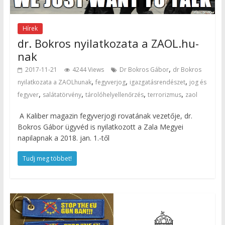
Hírek
dr. Bokros nyilatkozata a ZAOL.hu-
nak
,
2017-11-21
4244 Views
Dr Bokros Gábor
dr Bokros
,
,
,
nyilatkozata a ZAOLhunak
fegyverjog
igazgatásrendészet
jog és
,
,
,
,
fegyver
salátatörvény
tárolóhelyellenőrzés
terrorizmus
zaol
A Kaliber magazin fegyverjogi rovatának vezetője, dr.
Bokros Gábor ügyvéd is nyilatkozott a Zala Megyei
napilapnak a 2018. jan. 1.-től
Tudj meg többet!