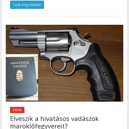
Tudj meg többet!
Hírek
Elveszik a hivatásos vadászok
maroklőfegyvereit?