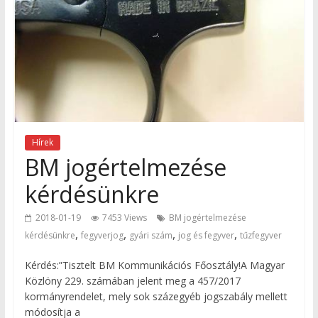
Hírek
BM jogértelmezése
kérdésünkre
2018-01-19
7453 Views
BM jogértelmezése
,
,
,
,
kérdésünkre
fegyverjog
gyári szám
jog és fegyver
tűzfegyver
Kérdés:”Tisztelt BM Kommunikációs Főosztály!A Magyar
Közlöny 229. számában jelent meg a 457/2017
kormányrendelet, mely sok százegyéb jogszabály mellett
módosítja a