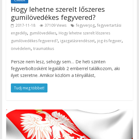
Hogy lehetne szerelt lőszeres
gumilövedékes fegyvered?
,
2017-11-18
37109 Views
fegyverjog
fegyvertartási
,
,
engedély
gumilövedékes
Hogy lehetne szerelt lőszeres
,
,
,
gumilövedékes fegyvered?
igazgatásrendészet
jog és fegyver
,
önvédelem
traumatikus
Persze nem lesz, sehogy sem… De heti szinten
fegyverboltosként legalább 2 emberrel találkozom, aki
ilyet szeretne. Amikor közlöm a tényállást,
Tudj meg többet!