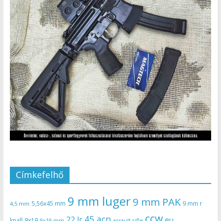
Címkefelhő
9 mm luger
9 mm PAK
5,56x45 mm
9 mm r
4,5 mm
ccw
45 acp
22 lr
eu
knall
9x19
9x19 mm
assault rifle