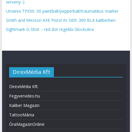
verseny:-)
Umarex TPX50 .50 paintball/pepperball/traumatikus marker
Smith and Wesson AXE Pistol és SBR .300 BLK kaliberben
Sightmark G-Shot – red dot régebbi Glockokra
DirexMédia Kft
DirexMédia Kft.
Fegyvervideo.hu
Kaliber Magazin
TattooMánia
ÓraMagazinOnline