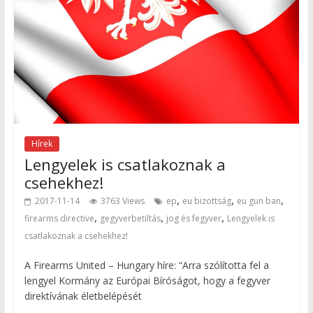
Hírek
Lengyelek is csatlakoznak a
csehekhez!
,
,
,
2017-11-14
3763 Views
ep
eu bizottság
eu gun ban
,
,
,
firearms directive
gegyverbetiltás
jog és fegyver
Lengyelek is
csatlakoznak a csehekhez!
A Firearms United – Hungary híre: “Arra szólította fel a
lengyel Kormány az Európai Bíróságot, hogy a fegyver
direktívának életbelépését