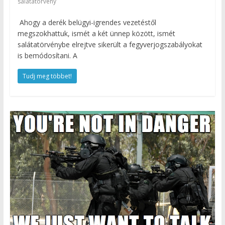
salátatörvény
Ahogy a derék belügyi-igrendes vezetéstől
megszokhattuk, ismét a két ünnep között, ismét
salátatörvénybe elrejtve sikerült a fegyverjogszabályokat
is bemódosítani. A
Tudj meg többet!