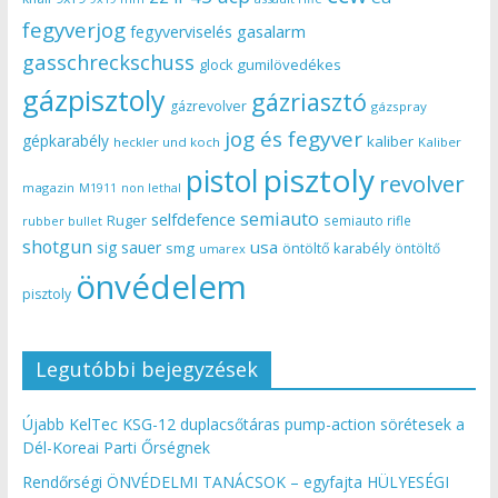
fegyverjog
gasalarm
fegyverviselés
gasschreckschuss
gumilövedékes
glock
gázpisztoly
gázriasztó
gázrevolver
gázspray
jog és fegyver
gépkarabély
kaliber
heckler und koch
Kaliber
pisztoly
pistol
revolver
magazin
non lethal
M1911
semiauto
selfdefence
Ruger
semiauto rifle
rubber bullet
shotgun
usa
sig sauer
smg
öntöltő karabély
öntöltő
umarex
önvédelem
pisztoly
Legutóbbi bejegyzések
Újabb KelTec KSG-12 duplacsőtáras pump-action sörétesek a
Dél-Koreai Parti Őrségnek
Rendőrségi ÖNVÉDELMI TANÁCSOK – egyfajta HÜLYESÉGI