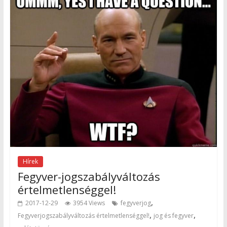
Hírek
Fegyver-jogszabályváltozás
értelmetlenséggel!
,
2017-12-29
3954 Views
fegyverjog
,
,
Fegyverjogszabályváltozás értelmetlenséggel!
jog és fegyver