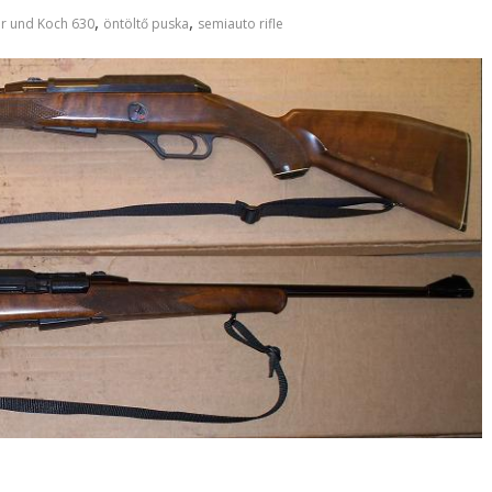
,
,
r und Koch 630
öntöltő puska
semiauto rifle