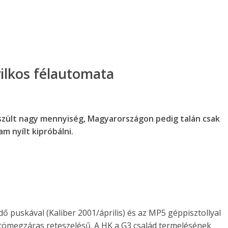
ilkos félautomata
zült nagy mennyiség, Magyarországon pedig talán csak
m nyílt kipróbálni.
 puskával (Kaliber 2001/április) és az MP5 géppisztollyal
t tömegzáras reteszelésű. A HK a G3 család termelésének