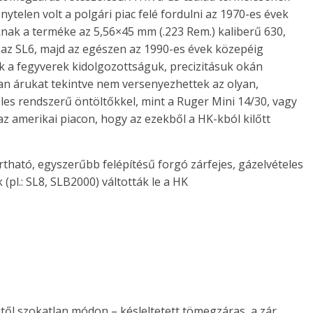
énytelen volt a polgári piac felé fordulni az 1970-es évek
knak a terméke az 5,56×45 mm (.223 Rem.) kaliberű 630,
a az SL6, majd az egészen az 1990-es évek közepéig
 a fegyverek kidolgozottságuk, precizitásuk okán
n árukat tekintve nem versenyezhettek az olyan,
es rendszerű öntöltőkkel, mint a Ruger Mini 14/30, vagy
z amerikai piacon, hogy az ezekből a HK-kból kilőtt
tható, egyszerűbb felépítésű forgó zárfejes, gázelvételes
(pl.: SL8, SLB2000) váltották le a HK
től szokatlan módon – késleltetett tömegzáras, a zár