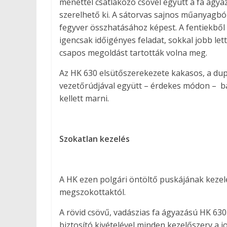
menettel csatlakozó csővel együtt a fa ágya
szerelhető ki. A sátorvas sajnos műanyagbó
fegyver összhatásához képest. A fentiekből
igencsak időigényes feladat, sokkal jobb le
csapos megoldást tartották volna meg.
Az HK 630 elsütőszerekezete kakasos, a dup
vezetőrúdjával együtt – érdekes módon –
b
kellett marni.
Szokatlan kezelés
A HK ezen polgári öntöltő puskájának kezelé
megszokottaktól.
A rövid csövű, vadászias fa ágyazású HK 63
biztosító kivételével minden kezelőszerv a jo