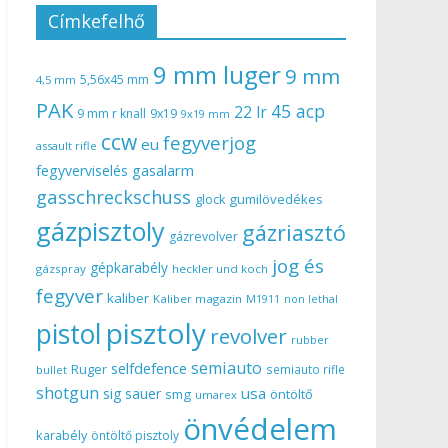
Címkefelhő
9 mm luger
9 mm
5,56x45 mm
4,5 mm
PAK
45 acp
22 lr
9 mm r knall
9x19
9x19 mm
ccw
fegyverjog
eu
assault rifle
gasalarm
fegyverviselés
gasschreckschuss
gumilövedékes
glock
gázpisztoly
gázriasztó
gázrevolver
jog és
gépkarabély
gázspray
heckler und koch
fegyver
kaliber
Kaliber magazin
non lethal
M1911
pisztoly
pistol
revolver
rubber
semiauto
selfdefence
Ruger
semiauto rifle
bullet
shotgun
usa
sig sauer
smg
öntöltő
umarex
önvédelem
karabély
öntöltő pisztoly