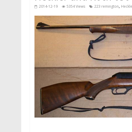
,
2014-12-19
5354 Views
223 remington
Heckle