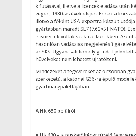
kifutásával, illetve a licencek eladása után k
végén, 1980-as évek elején. Ennek a korsza
illetve a főként USA-exportra készült utódj
gyártásban maradt SL7 (7.62×51 NATO). Ezek
elismertek voltak szakmai körökben. Azonba
hasonlóan vadászias megjelenésű gázelvétel
az SKS. Ugyancsak komoly gondot jelentett a
hüvelyeket nem lehetett újratölteni.
Mindezeket a fegyvereket az olcsóbban gyár
szerkezetű, a katonai G36-ra épülő modellek 
gyártmánypalettájában.
A HK 630 belülről
A HK 630 – a puskatöltényt tüzelő fegyverek