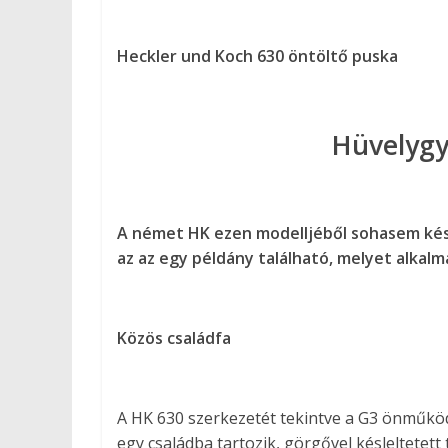
Heckler und Koch 630 öntöltő puska
Hüvelygy
A német HK ezen modelljéből sohasem kés
az az egy példány található, melyet alkalma
Közös családfa
A HK 630 szerkezetét tekintve a G3 önműködő
egy családba tartozik, görgővel késleltetet