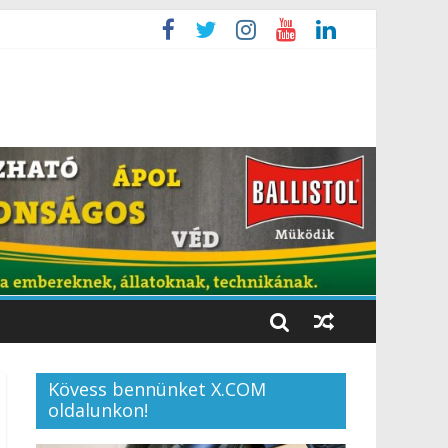
Kövess bennünket X.COM
oldalunkon!