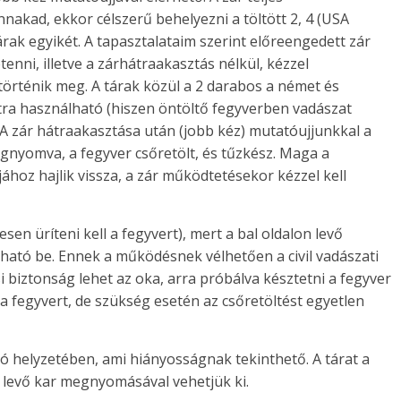
akad, ekkor célszerű behelyezni a töltött 2, 4 (USA
árak egyikét. A tapasztalataim szerint előreengedett zár
nni, illetve a zárhátraakasztás nélkül, kézzel
történik meg. A tárak közül a 2 darabos a német és
ra használható (hiszen öntöltő fegyverben vadászat
. A zár hátraakasztása után (jobb kéz) mutatóujjunkkal a
nyomva, a fegyver csőretölt, és tűzkész. Maga a
hoz hajlik vissza, a zár működtetésekor kézzel kell
jesen üríteni kell a fegyvert), mert a bal oldalon levő
lható be. Ennek a működésnek vélhetően a civil vadászati
biztonság lehet az oka, arra próbálva késztetni a fegyver
e a fegyvert, de szükség esetén az csőretöltést egyetlen
só helyzetében, ami hiányosságnak tekinthető. A tárat a
l levő kar megnyomásával vehetjük ki.