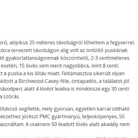
zerű, atipikus 25 méteres távolságról lőhettem a fegyverrel.
yokra tervezett távolságon alig volt az öntöltő puskának
való gyakorlatlanságomnak köszönhető, 2-3 centiméteres
s esetén, 15 lövés sem ment nagyobbra, mint 8 centi.
a puska a kis lőtáv miatt. Feltámasztva sikerült olyan
kított a Birchwood-Casey-féle, öntapadós, a találatot jól
másodperc alatt 4 lövést leadva is mindössze egy 30 centi
a szórás.
éltávcső segítette, mely gyorsan, egyetlen karral oldható
lövészethez jórészt PMC gyártmányú, teljesköpenyes, 55
használtam. A csaknem 50 leadott lövés alatt akadály nem