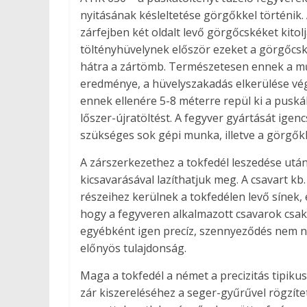
nyitásának késleltetése görgőkkel történik.
zárfejben két oldalt levő görgőcskéket kitol
töltényhüvelynek először ezeket a görgőcské
hátra a zártömb. Természetesen ennek a műk
eredménye, a hüvelyszakadás elkerülése vége
ennek ellenére 5-8 méterre repül ki a puskáb
lőszer-újratöltést. A fegyver gyártását ige
szükséges sok gépi munka, illetve a görgő
A zárszerkezethez a tokfedél leszedése után
kicsavarásával lazíthatjuk meg. A csavart kb
részeihez kerülnek a tokfedélen levő sínek,
hogy a fegyveren alkalmazott csavarok csak 
egyébként igen precíz, szennyeződés nem n
előnyös tulajdonság.
Maga a tokfedél a német a precizitás tipikus
zár kiszereléséhez a seger-gyűrűvel rögzítet