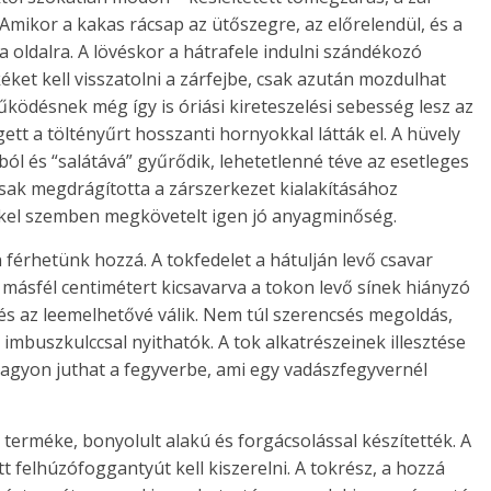
 Amikor a kakas rácsap az ütőszegre, az előrelendül, és a
ja oldalra. A lövéskor a hátrafele indulni szándékozó
ket kell visszatolni a zárfejbe, csak azután mozdulhat
ödésnek még így is óriási kireteszelési sebesség lesz az
tt a töltényűrt hosszanti hornyokkal látták el. A hüvely
ól és “salátává” gyűrődik, lehetetlenné téve az esetleges
ncsak megdrágította a zárszerkezet kialakításához
kkel szemben megkövetelt igen jó anyagminőség.
 férhetünk hozzá. A tokfedelet a hátulján levő csavar
. másfél centimétert kicsavarva a tokon levő sínek hiányzó
 és az leemelhetővé válik. Nem túl szerencsés megoldás,
imbuszkulccsal nyithatók. A tok alkatrészeinek illesztése
agyon juthat a fegyverbe, ami egy vadászfegyvernél
 terméke, bonyolult alakú és forgácsolással készítették. A
t felhúzófoggantyút kell kiszerelni. A tokrész, a hozzá