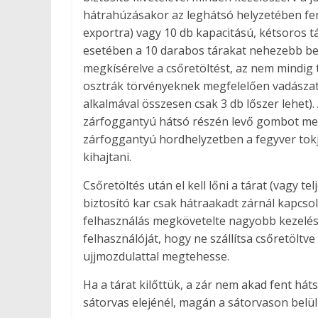
hátrahúzásakor az leghátsó helyzetében fenn
exportra) vagy 10 db kapacitású, kétsoros t
esetében a 10 darabos tárakat nehezebb bete
megkísérelve a csőretöltést, az nem mindig 
osztrák törvényeknek megfelelően vadászat
alkalmával összesen csak 3 db lőszer lehet)
zárfoggantyú hátsó részén levő gombot meg
zárfoggantyú hordhelyzetben a fegyver tokjá
kihajtani.
Csőretöltés után el kell lőni a tárat (vagy tel
biztosító kar csak hátraakadt zárnál kapcso
felhasználás megkövetelte nagyobb kezelési 
felhasználóját, hogy ne szállítsa csőretöltv
ujjmozdulattal megtehesse.
Ha a tárat kilőttük, a zár nem akad fent hát
sátorvas elejénél, magán a sátorvason belü