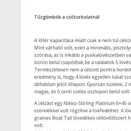
Tűzgömbök a csőtorkolatnál
A lőtér kapacitása miatt csak a nem túl céls
Mint várható volt, ezen a minimális, pisztol
szórása, az is inkább a puskalövészetben 
körön belül csapódtak be a találatok 5 lövé
Természetesen nem a célzott pontra hordott 
eredmény is, hogy 4 lövés egyetlen lukat sza
láthatóan jelző lőlapon. Gyorsan tüzelve, 2 
magas, és 5 centi széles oszlopon belül volt 
A célzást egy Nikko-Stirling Platinum 6×45 c
szerelékkel volt rögzítve a tokfedélhez. A 
graines Boat Tail lövedékes céllövőlőszert 
volt.