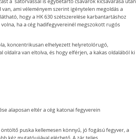
zást a
sátorvassal is egybetartó csavarok kicsavarása után
l van, ami véleményem szerint igénytelen megoldás a
 látható, hogy a HK 630 szétszerelése karbantartáshoz
tt volna, ha a cég hadifegyvereinél megszokott rugós
la, koncentrikusan elhelyezett helyretolórugó,
al oldalra van eltolva, és hogy elférjen, a kakas oldalából ki
se alaposan eltér a cég katonai fegyverein
0 öntöltő puska kellemesen könnyű, jó fogású fegyver, a
bb kéz mutatóujjával elérhető. A zár teljes