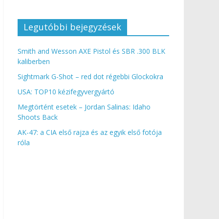
Legutóbbi bejegyzések
Smith and Wesson AXE Pistol és SBR .300 BLK
kaliberben
Sightmark G-Shot – red dot régebbi Glockokra
USA: TOP10 kézifegyvergyártó
Megtörtént esetek – Jordan Salinas: Idaho
Shoots Back
AK-47: a CIA első rajza és az egyik első fotója
róla