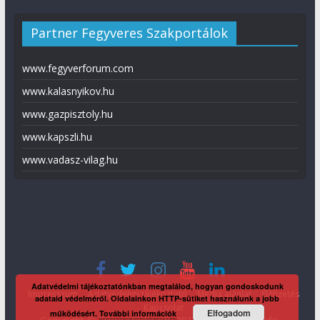
Partner Fegyveres Szakportálok
www.fegyverforum.com
www.kalasnyikov.hu
www.gazpisztoly.hu
www.kapszli.hu
www.vadasz-vilag.hu
Adatvédelmi tájékoztatónkban megtalálod, hogyan gondoskodunk
Impresszum
Adatvédelmi tájékoztató
Média ajánlat
Előfizetés
adataid védelméről. Oldalainkon HTTP-sütiket használunk a jobb
Kapcsolat
Elfogadom
működésért.
További információk