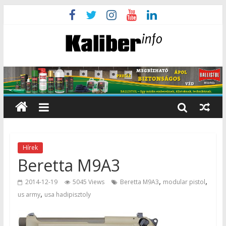
Hírek
Beretta M9A3
,
,
2014-12-19
5045 Views
Beretta M9A3
modular pistol
,
us army
usa hadipisztoly