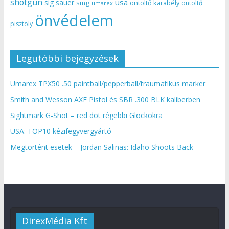
shotgun
usa
sig sauer
smg
öntöltő karabély
öntöltő
umarex
önvédelem
pisztoly
Legutóbbi bejegyzések
Umarex TPX50 .50 paintball/pepperball/traumatikus marker
Smith and Wesson AXE Pistol és SBR .300 BLK kaliberben
Sightmark G-Shot – red dot régebbi Glockokra
USA: TOP10 kézifegyvergyártó
Megtörtént esetek – Jordan Salinas: Idaho Shoots Back
DirexMédia Kft