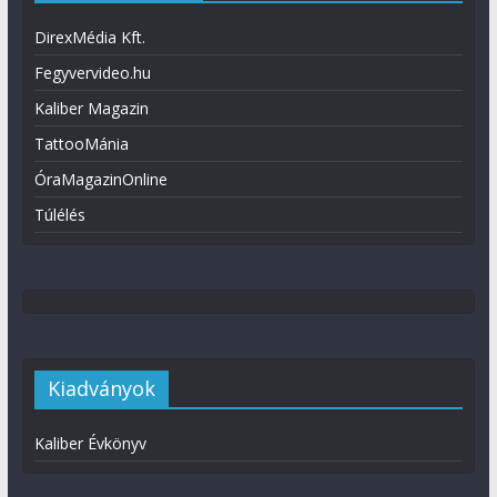
DirexMédia Kft.
Fegyvervideo.hu
Kaliber Magazin
TattooMánia
ÓraMagazinOnline
Túlélés
Kiadványok
Kaliber Évkönyv