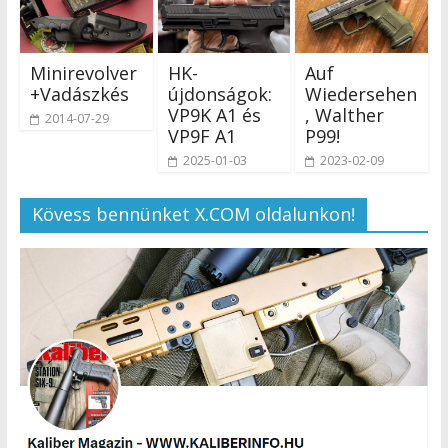
Minirevolver
HK-
Auf
+Vadászkés
újdonságok:
Wiedersehen
VP9K A1 és
, Walther
2014-07-29
VP9F A1
P99!
2025-01-03
2023-02-09
Kövess bennünket X.COM oldalunkon!