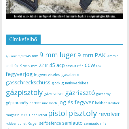
Címkefelhő
9 mm luger
9 mm PAK
5,56x45 mm
9 mm r
4,5 mm
ccw
45 acp
22 lr
eu
knall
9x19
9x19 mm
assault rifle
fegyverjog
gasalarm
fegyverviselés
gasschreckschuss
gumilövedékes
glock
gázpisztoly
gázriasztó
gázrevolver
gázspray
jog és fegyver
gépkarabély
kaliber
heckler und koch
Kaliber
pisztoly
pistol
revolver
magazin
non lethal
M1911
semiauto
selfdefence
Ruger
semiauto rifle
rubber bullet