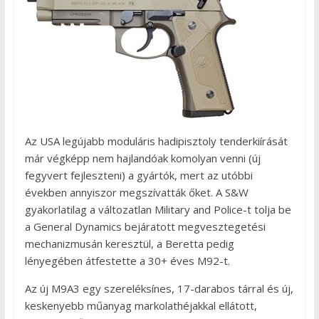
Az USA legújabb moduláris hadipisztoly tenderkiírását
már végképp nem hajlandóak komolyan venni (új
fegyvert fejleszteni) a gyártók, mert az utóbbi
években annyiszor megszívatták őket. A S&W
gyakorlatilag a változatlan Military and Police-t tolja be
a General Dynamics bejáratott megvesztegetési
mechanizmusán keresztül, a Beretta pedig
lényegében átfestette a 30+ éves M92-t.
Az új M9A3 egy szereléksínes, 17-darabos tárral és új,
keskenyebb műanyag markolathéjakkal ellátott,