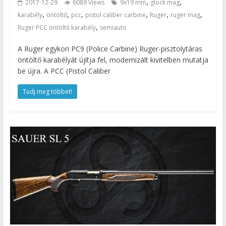
,
,
2017-12-29
6089 Views
9x19 mm
glock mag
,
,
,
,
,
,
karabély
öntöltő
pcc
pistol caliber carbine
Ruger
ruger mag
,
Ruger PCC öntöltő karabély
semiauto
A Ruger egykori PC9 (Police Carbine) Ruger-pisztolytáras
öntöltő karabélyát újítja fel, modernizált kivitelben mutatja
be újra. A PCC (Pistol Caliber
Tudj meg többet!