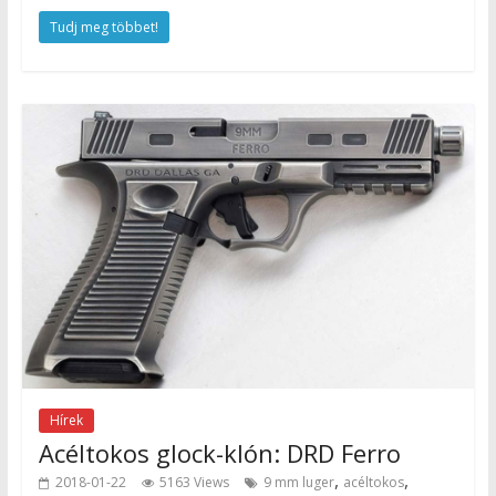
Tudj meg többet!
Hírek
Acéltokos glock-klón: DRD Ferro
,
,
2018-01-22
5163 Views
9 mm luger
acéltokos