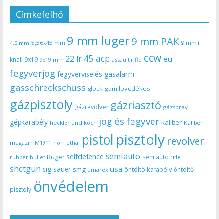
Címkefelhő
9 mm luger
9 mm PAK
5,56x45 mm
9 mm r
4,5 mm
ccw
45 acp
22 lr
eu
knall
9x19
9x19 mm
assault rifle
fegyverjog
gasalarm
fegyverviselés
gasschreckschuss
gumilövedékes
glock
gázpisztoly
gázriasztó
gázrevolver
gázspray
jog és fegyver
gépkarabély
kaliber
heckler und koch
Kaliber
pisztoly
pistol
revolver
magazin
non lethal
M1911
semiauto
selfdefence
Ruger
semiauto rifle
rubber bullet
shotgun
usa
sig sauer
smg
öntöltő karabély
öntöltő
umarex
önvédelem
pisztoly