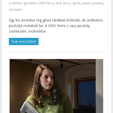
,
,
,
,
,
,
Acéltokos glockklón: DRD Ferro
drd
ferro
glock
pistol
pisztoly
semiauto
Egy kis amerikai cég glock tárakkal működő, de acéltokos
pisztolyt mutatott be. A DRD Ferro (: vas) pisztoly
szerkezete, működése
Tudj meg többet!