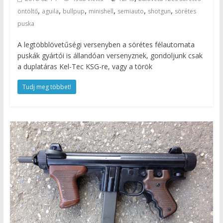
,
,
,
,
,
,
öntöltő
aguila
bullpup
minishell
semiauto
shotgun
sörétes
puska
A legtöbblövetűségi versenyben a sörétes félautomata
puskák gyártói is állandóan versenyznek, gondoljunk csak
a duplatáras Kel-Tec KSG-re, vagy a török
Tudj meg többet!