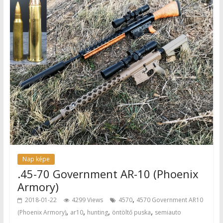
Nap képe
.45-70 Government AR-10 (Phoenix
Armory)
,
2018-01-22
4299 Views
4570
4570 Government AR10
,
,
,
,
(Phoenix Armory)
ar10
hunting
öntöltő puska
semiauto