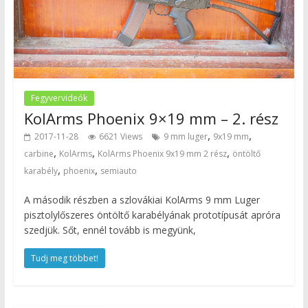
Fegyvervideók
KolArms Phoenix 9×19 mm – 2. rész
,
,
2017-11-28
6621 Views
9 mm luger
9x19 mm
,
,
,
carbine
KolArms
KolArms Phoenix 9x19 mm 2 rész
öntöltő
,
,
karabély
phoenix
semiauto
A második részben a szlovákiai KolArms 9 mm Luger
pisztolylőszeres öntöltő karabélyának prototípusát apróra
szedjük. Sőt, ennél tovább is megyünk,
Tudj meg többet!