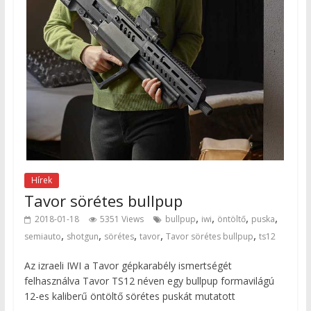
Hírek
Tavor sörétes bullpup
,
,
,
,
2018-01-18
5351 Views
bullpup
iwi
öntöltő
puska
,
,
,
,
,
semiauto
shotgun
sörétes
tavor
Tavor sörétes bullpup
ts12
Az izraeli IWI a Tavor gépkarabély ismertségét
felhasználva Tavor TS12 néven egy bullpup formavilágú
12-es kaliberű öntöltő sörétes puskát mutatott