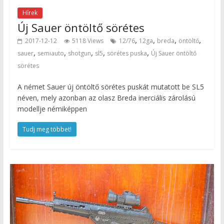
Hírek
Új Sauer öntöltő sörétes
,
,
,
,
2017-12-12
5118 Views
12/76
12ga
breda
öntöltő
,
,
,
,
,
sauer
semiauto
shotgun
sl5
sörétes puska
Új Sauer öntöltő
sörétes
A német Sauer új öntöltő sörétes puskát mutatott be SL5
néven, mely azonban az olasz Breda inerciális zárolású
modellje némiképpen
Tudj meg többet!