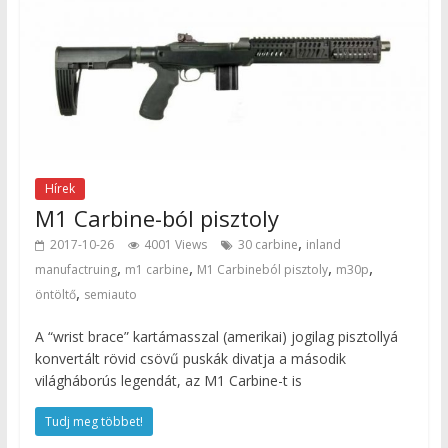
Hírek
M1 Carbine-ból pisztoly
,
2017-10-26
4001 Views
30 carbine
inland
,
,
,
,
manufactruing
m1 carbine
M1 Carbineból pisztoly
m30p
,
öntöltő
semiauto
A “wrist brace” kartámasszal (amerikai) jogilag pisztollyá
konvertált rövid csövű puskák divatja a második
világháborús legendát, az M1 Carbine-t is
Tudj meg többet!