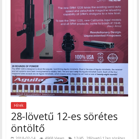
Hírek
28-lövetű 12-es sörétes
öntöltő
,
2018-02-14
4968 Views
12/45
28lövetű 12es sörétes