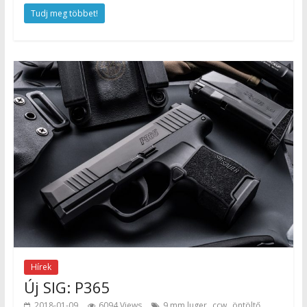
Tudj meg többet!
Hírek
Új SIG: P365
,
,
,
2018-01-09
6094 Views
9 mm luger
ccw
öntöltő