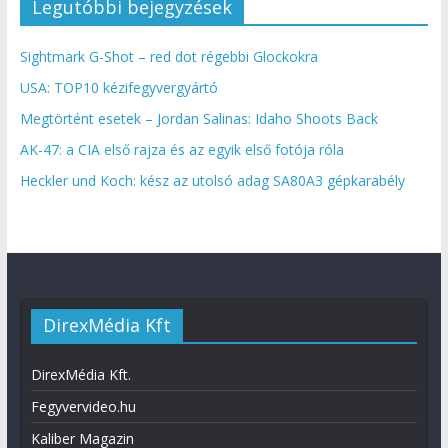
Legutóbbi bejegyzések
Sightmark G-Shot – red dot régebbi Glockokra
USA: TOP10 kézifegyvergyártó
Megtörtént esetek – Jordan Salinas: Idaho Shoots Back
AK-47: a CIA első rajza és az egyik első fotója róla
Heckler und Koch: kész az utolsó adag SA80A3 gépkarabély
DirexMédia Kft
DirexMédia Kft.
Fegyvervideo.hu
Kaliber Magazin