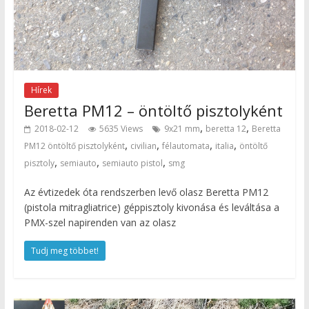
Hírek
Beretta PM12 – öntöltő pisztolyként
,
,
2018-02-12
5635 Views
9x21 mm
beretta 12
Beretta
,
,
,
,
PM12 öntöltő pisztolyként
civilian
félautomata
italia
öntöltő
,
,
,
pisztoly
semiauto
semiauto pistol
smg
Az évtizedek óta rendszerben levő olasz Beretta PM12
(pistola mitragliatrice) géppisztoly kivonása és leváltása a
PMX-szel napirenden van az olasz
Tudj meg többet!