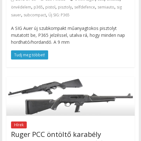
,
,
,
,
,
,
önvédelem
p365
pistol
pisztoly
selfdefence
semiauto
sig
,
,
sauer
subcompact
Új SIG: P365
A SIG Auer új szubkompakt műanyagtokos pisztolyt
mutatott be, P365 jelzéssel, utalva rá, hogy minden nap
hordható/hordandó. A 9 mm
Tudj meg többet!
Hírek
Ruger PCC öntöltő karabély