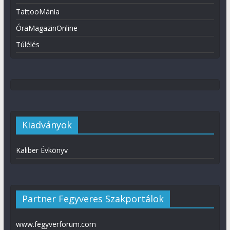
TattooMánia
ÓraMagazinOnline
Túlélés
Kiadványok
Kaliber Évkönyv
Partner Fegyveres Szakportálok
www.fegyverforum.com