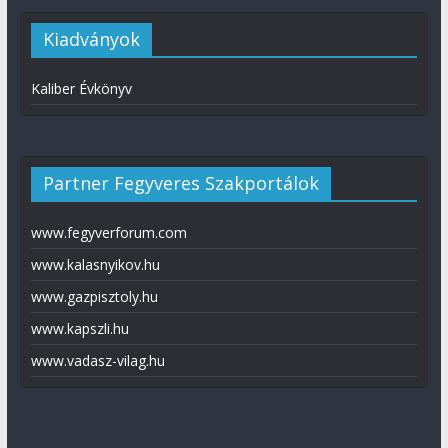
Kiadványok
Kaliber Évkönyv
Partner Fegyveres Szakportálok
www.fegyverforum.com
www.kalasnyikov.hu
www.gazpisztoly.hu
www.kapszli.hu
www.vadasz-vilag.hu