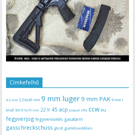
Címkefelhő
9 mm luger
9 mm PAK
5,56x45 mm
9 mm r
4,5 mm
ccw
45 acp
22 lr
eu
knall
9x19
9x19 mm
assault rifle
fegyverjog
gasalarm
fegyverviselés
gasschreckschuss
gumilövedékes
glock