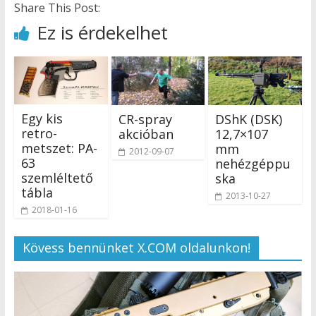
Share This Post:
Ez is érdekelhet
Egy kis
CR-spray
DShK (DSK)
retro-
akcióban
12,7×107
metszet: PA-
mm
2012-09-07
63
nehézgéppu
szemléltető
ska
tábla
2013-10-27
2018-01-16
Kövess bennünket X.COM oldalunkon!