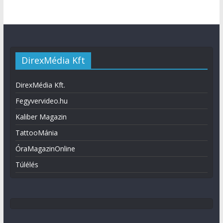
DirexMédia Kft
DirexMédia Kft.
Fegyvervideo.hu
Kaliber Magazin
TattooMánia
ÓraMagazinOnline
Túlélés