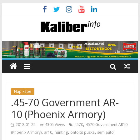
Nap képe
.45-70 Government AR-
10 (Phoenix Armory)
,
2018-01-22
4305 Views
4570
4570 Government AR10
,
,
,
,
(Phoenix Armory)
ar10
hunting
öntöltő puska
semiauto