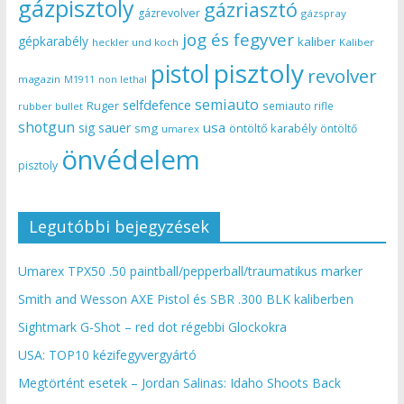
gázpisztoly
gázriasztó
gázrevolver
gázspray
jog és fegyver
gépkarabély
kaliber
heckler und koch
Kaliber
pisztoly
pistol
revolver
magazin
non lethal
M1911
semiauto
selfdefence
Ruger
semiauto rifle
rubber bullet
shotgun
usa
sig sauer
smg
öntöltő karabély
öntöltő
umarex
önvédelem
pisztoly
Legutóbbi bejegyzések
Umarex TPX50 .50 paintball/pepperball/traumatikus marker
Smith and Wesson AXE Pistol és SBR .300 BLK kaliberben
Sightmark G-Shot – red dot régebbi Glockokra
USA: TOP10 kézifegyvergyártó
Megtörtént esetek – Jordan Salinas: Idaho Shoots Back