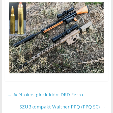
←
Acéltokos glock-klón: DRD Ferro
SZUBkompakt Walther PPQ (PPQ SC)
→