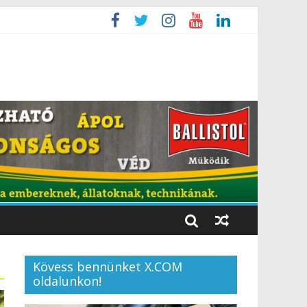
Kövess bennünket X.COM
oldalunkon!