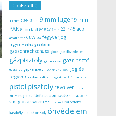
Címkefelhő
9 mm luger
9 mm
5,56x45 mm
4,5 mm
PAK
45 acp
22 lr
9 mm r knall
9x19
9x19 mm
ccw
fegyverjog
eu
assault rifle
gasalarm
fegyverviselés
gasschreckschuss
gumilövedékes
glock
gázpisztoly
gázriasztó
gázrevolver
jog és
gépkarabély
gázspray
heckler und koch
fegyver
kaliber
Kaliber magazin
non lethal
M1911
pisztoly
pistol
revolver
rubber
semiauto
selfdefence
Ruger
semiauto rifle
bullet
shotgun
usa
sig sauer
smg
öntöltő
umarex
önvédelem
karabély
öntöltő pisztoly