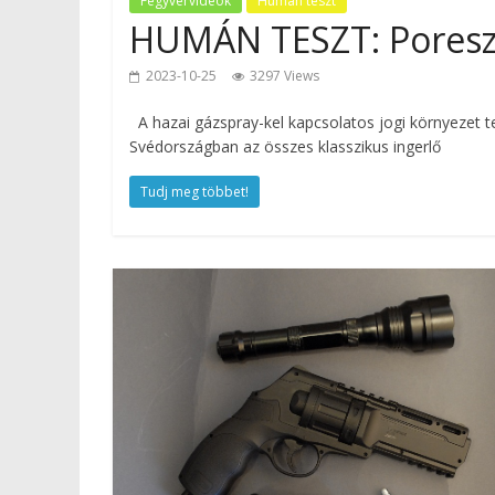
Fegyvervideók
Humán teszt
HUMÁN TESZT: Poresz 
2023-10-25
3297 Views
A hazai gázspray-kel kapcsolatos jogi környezet te
Svédországban az összes klasszikus ingerlő
Tudj meg többet!