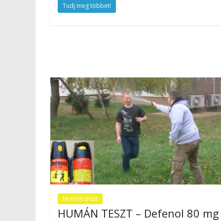
Tudj meg többet!
Humán teszt
HUMÁN TESZT – Defenol 80 mg