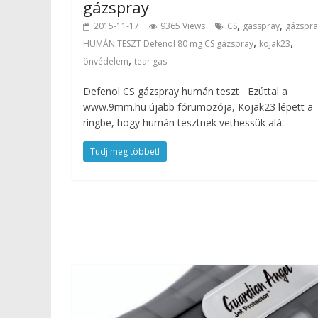
gázspray
,
,
2015-11-17
9365 Views
CS
gasspray
gázspra
,
,
HUMÁN TESZT Defenol 80 mg CS gázspray
kojak23
,
önvédelem
tear gas
Defenol CS gázspray humán teszt Ezúttal a
www.9mm.hu újabb fórumozója, Kojak23 lépett a
ringbe, hogy humán tesztnek vethessük alá.
Tudj meg többet!