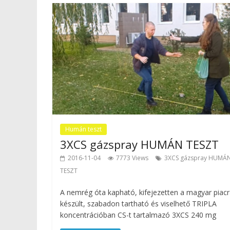
Humán teszt
3XCS gázspray HUMÁN TESZT
2016-11-04
7773 Views
3XCS gázspray HUMÁ
TESZT
A nemrég óta kapható, kifejezetten a magyar piac
készült, szabadon tartható és viselhető TRIPLA
koncentrációban CS-t tartalmazó 3XCS 240 mg