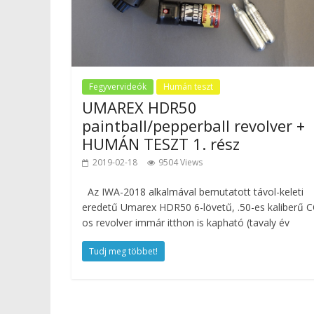
Fegyvervideók
Humán teszt
UMAREX HDR50
paintball/pepperball revolver +
HUMÁN TESZT 1. rész
2019-02-18
9504 Views
Az IWA-2018 alkalmával bemutatott távol-keleti
eredetű Umarex HDR50 6-lövetű, .50-es kaliberű 
os revolver immár itthon is kapható (tavaly év
Tudj meg többet!