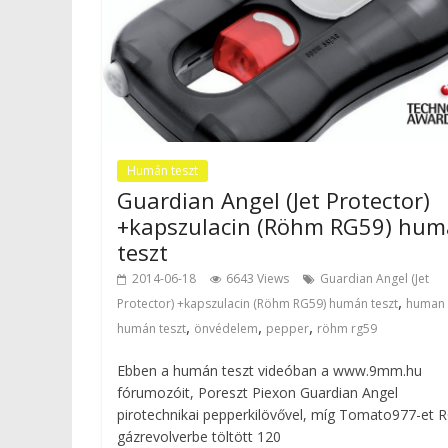
Humán teszt
Guardian Angel (Jet Protector)
+kapszulacin (Röhm RG59) hu
teszt
2014-06-18
6643 Views
Guardian Angel (Jet
,
Protector) +kapszulacin (Röhm RG59) humán teszt
human 
,
,
,
humán teszt
önvédelem
pepper
röhm rg59
Ebben a humán teszt videóban a www.9mm.hu
fórumozóit, Poreszt Piexon Guardian Angel
pirotechnikai pepperkilövővel, míg Tomato977-et 
gázrevolverbe töltött 120