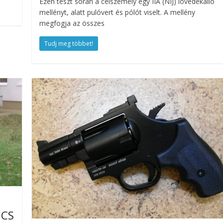
Ezen teszt során a célszemély egy IIA (NIJ) lövedékálló
mellényt, alatt pulóvert és pólót viselt. A mellény
megfogja az összes
Tudj meg többet!
 CS