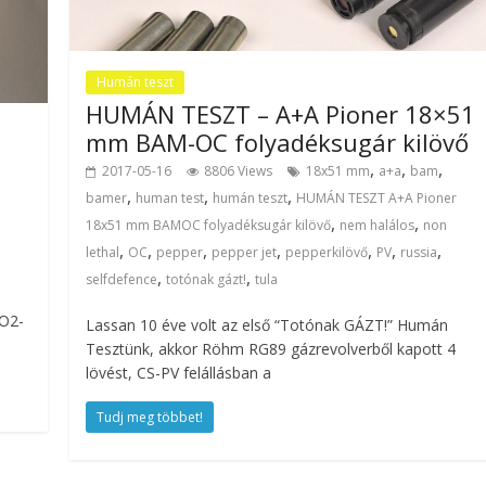
Humán teszt
HUMÁN TESZT – A+A Pioner 18×51
mm BAM-OC folyadéksugár kilövő
,
,
,
2017-05-16
8806 Views
18x51 mm
a+a
bam
,
,
,
bamer
human test
humán teszt
HUMÁN TESZT A+A Pioner
,
,
18x51 mm BAMOC folyadéksugár kilövő
nem halálos
non
,
,
,
,
,
,
,
lethal
OC
pepper
pepper jet
pepperkilövő
PV
russia
,
,
selfdefence
totónak gázt!
tula
CO2-
Lassan 10 éve volt az első “Totónak GÁZT!” Humán
Tesztünk, akkor Röhm RG89 gázrevolverből kapott 4
lövést, CS-PV felállásban a
Tudj meg többet!