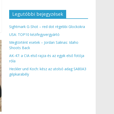
Legutóbbi bejegyzések
Sightmark G-Shot – red dot régebbi Glockokra
USA: TOP10 kézifegyvergyártó
Megtörtént esetek – Jordan Salinas: Idaho
Shoots Back
AK-47: a CIA első rajza és az egyik első fotója
róla
Heckler und Koch: kész az utolsó adag SA80A3
gépkarabély