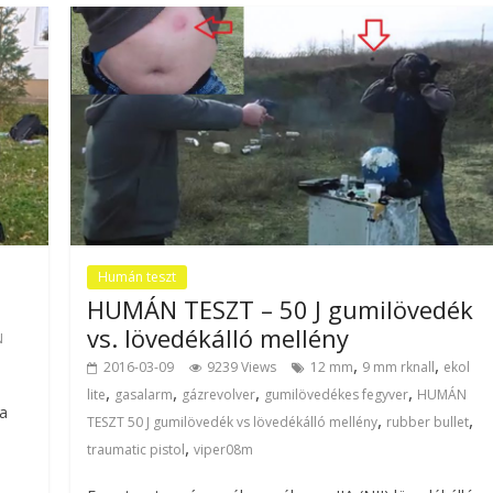
Humán teszt
HUMÁN TESZT – 50 J gumilövedék
vs. lövedékálló mellény
N
,
,
2016-03-09
9239 Views
12 mm
9 mm rknall
ekol
,
,
,
,
lite
gasalarm
gázrevolver
gumilövedékes fegyver
HUMÁN
ra
,
,
TESZT 50 J gumilövedék vs lövedékálló mellény
rubber bullet
,
traumatic pistol
viper08m