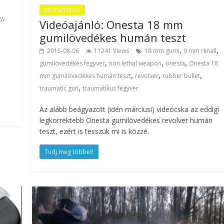
Humán teszt
,
y
Videóajánló: Onesta 18 mm
gumilövedékes humán teszt
,
,
2015-08-06
11241 Views
18 mm gumi
9 mm rknall
,
,
,
gumilövedékes fegyver
non lethal weapon
onesta
Onesta 18
,
,
,
mm gumilövedékes humán teszt
revolver
rubber bullet
,
traumatic gun
traumatikus fegyver
Az alább beágyazott (idén márciusi) videócska az eddigi
legkorrektebb Onesta gumilövedékes revolver humán
teszt, ezért is tesszük mi is közzé.
Tudj meg többet!