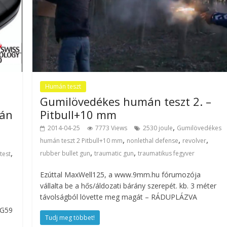
Humán teszt
Gumilövedékes humán teszt 2. –
mán
Pitbull+10 mm
,
2014-04-25
7773 Views
2530 joule
Gumilövedékes
,
,
,
humán teszt 2 Pitbull+10 mm
nonlethal defense
revolver
,
,
,
rubber bullet gun
traumatic gun
traumatikus fegyver
test
Ezúttal MaxWell125, a www.9mm.hu fórumozója
vállalta be a hős/áldozati bárány szerepét. kb. 3 méter
távolságból lövette meg magát – RÁDUPLÁZVA
RG59
Tudj meg többet!