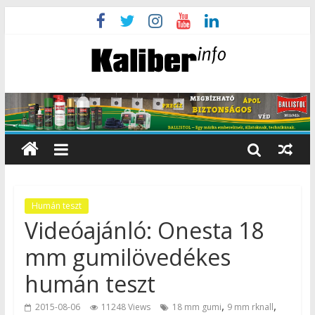
Humán teszt
Videóajánló: Onesta 18
mm gumilövedékes
humán teszt
,
,
2015-08-06
11248 Views
18 mm gumi
9 mm rknall