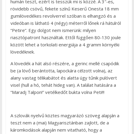
humán teszt, ezért is tesszük mi is közzé. A 3″-es,
rövidebb csövű, fekete színű Keserű Onesta 18 mm
gumilövedékes revolverrel szóban is elhangzó és a
videóban is látható 4 (négy) méterről lőnek rá hátulról
“Petire”. Egy dolgot nem ismerünk: milyen
riasztópatront használtak. Ettől függően 80-130 joule
között lehet a torkolati energiája a 4 gramm környéki
lövedéknek.
A lövedék a hát alsó részére, a gerinc mellé csapódik
be (a lövő berántotta, lapockára célzott volna), az
alany vastag télikabátot és alatta úgy tűnik pulóvert
visel (hull a hó, tehát hideg van). A találat hatására a
“Maradj Talpon!” vetélkedőt bukta volna Peti!!!
A szlovák nyelvű köztes magyarázó szöveg alapján a
teszt nem a (mai) Magyarisztánban zajlott, de a
káromkodások alapján nem vitatható, hogy a