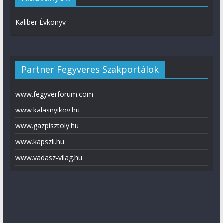
Kaliber Évkönyv
Partner Fegyveres Szakportálok
www.fegyverforum.com
www.kalasnyikov.hu
www.gazpisztoly.hu
www.kapszli.hu
www.vadasz-vilag.hu