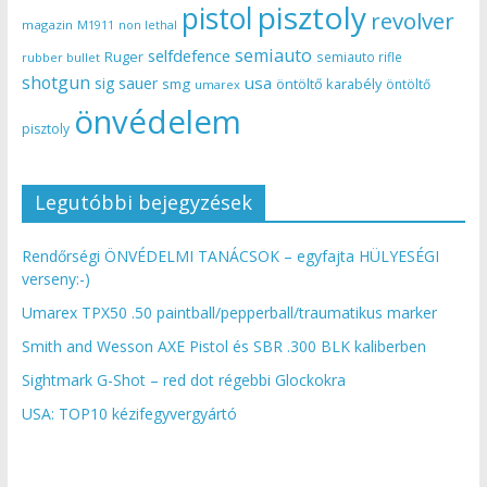
pisztoly
pistol
revolver
magazin
non lethal
M1911
semiauto
selfdefence
Ruger
semiauto rifle
rubber bullet
shotgun
usa
sig sauer
smg
öntöltő karabély
öntöltő
umarex
önvédelem
pisztoly
Legutóbbi bejegyzések
Rendőrségi ÖNVÉDELMI TANÁCSOK – egyfajta HÜLYESÉGI
verseny:-)
Umarex TPX50 .50 paintball/pepperball/traumatikus marker
Smith and Wesson AXE Pistol és SBR .300 BLK kaliberben
Sightmark G-Shot – red dot régebbi Glockokra
USA: TOP10 kézifegyvergyártó