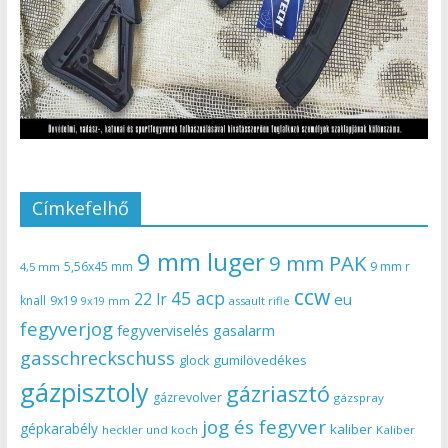
Címkefelhő
9 mm luger
9 mm PAK
5,56x45 mm
9 mm r
4,5 mm
ccw
45 acp
22 lr
eu
knall
9x19
9x19 mm
assault rifle
fegyverjog
gasalarm
fegyverviselés
gasschreckschuss
gumilövedékes
glock
gázpisztoly
gázriasztó
gázrevolver
gázspray
jog és fegyver
gépkarabély
kaliber
heckler und koch
Kaliber