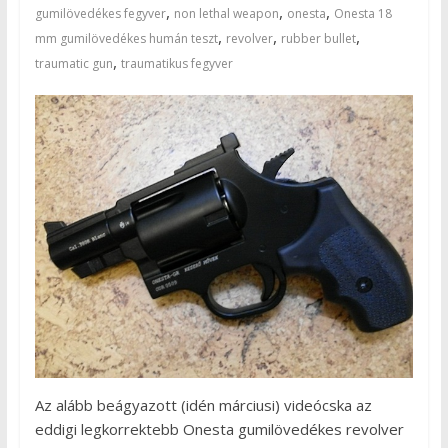
,
,
,
gumilövedékes fegyver
non lethal weapon
onesta
Onesta 18
,
,
,
mm gumilövedékes humán teszt
revolver
rubber bullet
,
traumatic gun
traumatikus fegyver
Az alább beágyazott (idén márciusi) videócska az
eddigi legkorrektebb Onesta gumilövedékes revolver