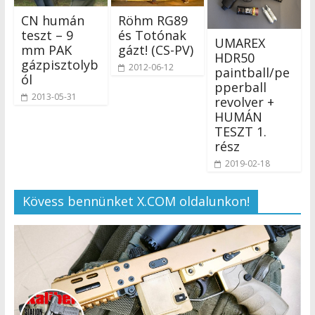
CN humán
Röhm RG89
teszt – 9
és Totónak
UMAREX
mm PAK
gázt! (CS-PV)
HDR50
gázpisztolyb
2012-06-12
paintball/pe
ól
pperball
2013-05-31
revolver +
HUMÁN
TESZT 1.
rész
2019-02-18
Kövess bennünket X.COM oldalunkon!