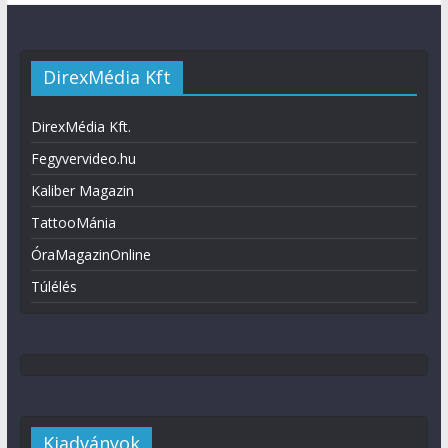
DirexMédia Kft
DirexMédia Kft.
Fegyvervideo.hu
Kaliber Magazin
TattooMánia
ÓraMagazinOnline
Túlélés
Kiadványok