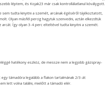
zebb léptem, és Kojak23 már csak kontrollálatlanul kóválygott.
e sem tudta kinyitni a szemét, arcának égéséről tájékoztatott,
molt. Olyan másfél percig hagytuk szenvedni, aztán elkezdtük
arcát. Így olyan 3-4 perc elteltével tudta kinyitni a szemét.
) eléggé hatékony eszköz, de messze nem a legjobb gázspray-
tt egy támadóra legalább a flakon tartalmának 2/3-át
m lett volna találni, mielőtt a támadó elér.