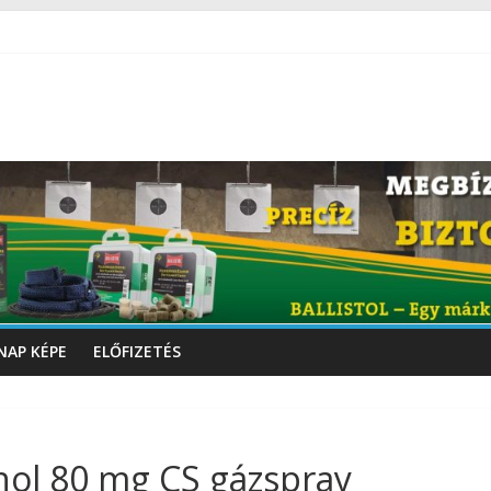
NAP KÉPE
ELŐFIZETÉS
ol 80 mg CS gázspray