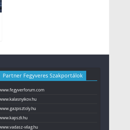
Partner Fegyveres Szakportálok
www.fegyverforum.com
www.kalasnyikov.hu
www.gazpisztoly.hu
www.kapszli.hu
www.vadasz-vilag.hu