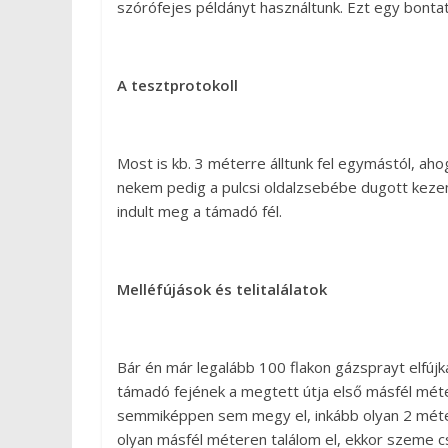
szórófejes példányt használtunk. Ezt egy bontat
A tesztprotokoll
Most is kb. 3 méterre álltunk fel egymástól, ahog
nekem pedig a pulcsi oldalzsebébe dugott keze
indult meg a támadó fél.
Melléfújások és telitalálatok
Bár én már legalább 100 flakon gázsprayt elfújk
támadó fejének a megtett útja első másfél méteré
semmiképpen sem megy el, inkább olyan 2 méter
olyan másfél méteren találom el, ekkor szeme c