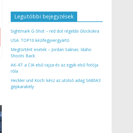
Legutóbbi bejegyzések
Sightmark G-Shot – red dot régebbi Glockokra
USA: TOP10 kézifegyvergyártó
Megtörtént esetek – Jordan Salinas: Idaho
Shoots Back
AK-47: a CIA első rajza és az egyik első fotója
róla
Heckler und Koch: kész az utolsó adag SA80A3
gépkarabély