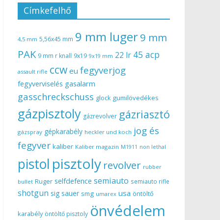
Címkefelhő
9 mm luger
9 mm
5,56x45 mm
4,5 mm
PAK
45 acp
22 lr
9 mm r knall
9x19
9x19 mm
ccw
fegyverjog
eu
assault rifle
gasalarm
fegyverviselés
gasschreckschuss
gumilövedékes
glock
gázpisztoly
gázriasztó
gázrevolver
jog és
gépkarabély
gázspray
heckler und koch
fegyver
kaliber
Kaliber magazin
non lethal
M1911
pisztoly
pistol
revolver
rubber
semiauto
selfdefence
Ruger
semiauto rifle
bullet
shotgun
usa
sig sauer
smg
öntöltő
umarex
önvédelem
karabély
öntöltő pisztoly