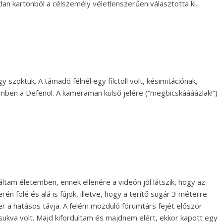
lan kartonból a célszemély véletlenszerűen választotta ki.
y szoktuk. A támadó félnél egy filctoll volt, késimitációnak,
mben a Defenol. A kameraman külső jelére (“megbicskáááázlak!”)
áltam életemben, ennek ellenére a videón jól látszik, hogy az
n fölé és alá is fújok, illetve, hogy a terítő sugár 3 méterre
 a hatásos távja. A felém mozduló fórumtárs fejét először
sukva volt. Majd kifordultam és majdnem elért, ekkor kapott egy