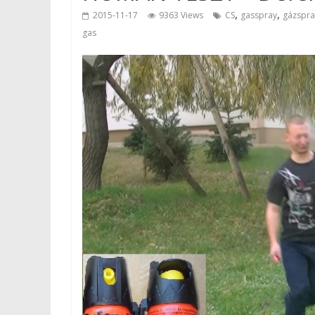
,
,
2015-11-17
9363 Views
CS
gasspray
gázspra
gas