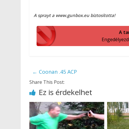
A sprayt a www.gunbox.eu biztosította!
A ta
Engedélyezd a
←
Coonan .45 ACP
Share This Post:
Ez is érdekelhet