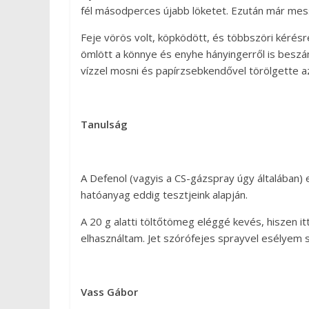
fél másodperces újabb löketet. Ezután már mess
Feje vörös volt, köpködött, és többszöri kérésr
ömlött a könnye és enyhe hányingerről is beszá
vízzel mosni és papírzsebkendővel törölgette az 
Tanulság
A Defenol (vagyis a CS-gázspray úgy általában
hatóanyag eddig tesztjeink alapján.
A 20 g alatti töltőtömeg eléggé kevés, hiszen i
elhasználtam. Jet szórófejes sprayvel esélyem se
Vass Gábor