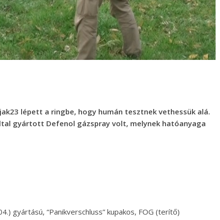
ak23 lépett a ringbe, hogy humán tesztnek vethessük alá.
 által gyártott Defenol gázspray volt, melynek hatóanyaga
04.) gyártású, “Panikverschluss” kupakos, FOG (terítő)