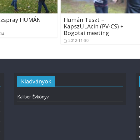
ázspray HUMÁN
Humán Teszt –
KapszULAcin (PV-CS) +
Bogotai meeting
-04
2012-11-30
Kiadványok
Kaliber Évkönyv