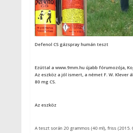
Defenol CS gázspray humán teszt
Ezúttal a www.9mm.hu újabb fórumozója, Koj
Az eszköz a jól ismert, a német F. W. Klever
80 mg CS.
Az eszköz
A teszt során 20 grammos (40 ml), friss (2015. 