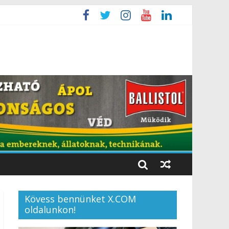
Kövess bennünket X.COM
oldalunkon!