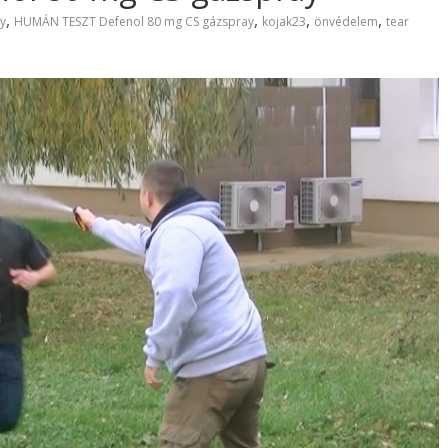
,
,
,
,
y
HUMÁN TESZT Defenol 80 mg CS gázspray
kojak23
önvédelem
tear