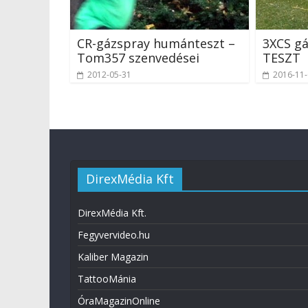
CR-gázspray humánteszt –
3XCS g
Tom357 szenvedései
TESZT
2012-05-31
2016-11
DirexMédia Kft
DirexMédia Kft.
Fegyvervideo.hu
Kaliber Magazin
TattooMánia
ÓraMagazinOnline