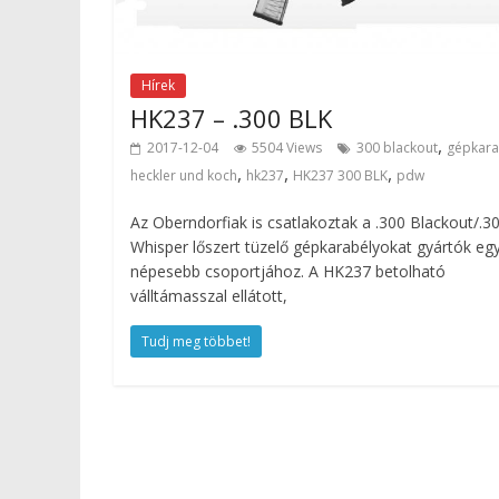
Hírek
HK237 – .300 BLK
,
2017-12-04
5504 Views
300 blackout
gépkara
,
,
,
heckler und koch
hk237
HK237 300 BLK
pdw
Az Oberndorfiak is csatlakoztak a .300 Blackout/.3
Whisper lőszert tüzelő gépkarabélyokat gyártók eg
népesebb csoportjához. A HK237 betolható
válltámasszal ellátott,
Tudj meg többet!