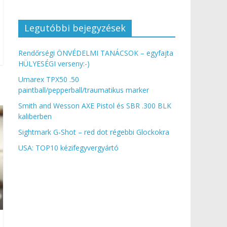
Legutóbbi bejegyzések
Rendőrségi ÖNVÉDELMI TANÁCSOK – egyfajta
HÜLYESÉGI verseny:-)
Umarex TPX50 .50
paintball/pepperball/traumatikus marker
Smith and Wesson AXE Pistol és SBR .300 BLK
kaliberben
Sightmark G-Shot – red dot régebbi Glockokra
USA: TOP10 kézifegyvergyártó