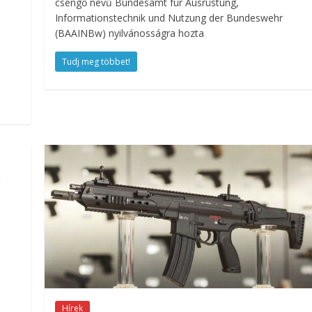
csengő nevű Bundesamt für Ausrüstung,
Informationstechnik und Nutzung der Bundeswehr
(BAAINBw) nyilvánosságra hozta
Tudj meg többet!
Hírek