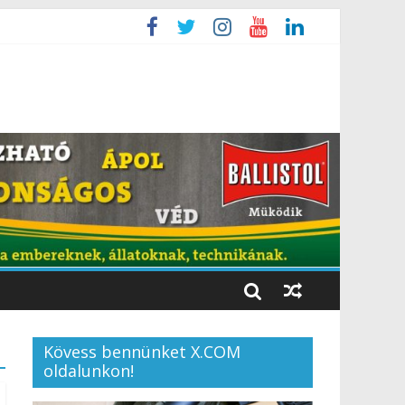
Kövess bennünket X.COM
oldalunkon!