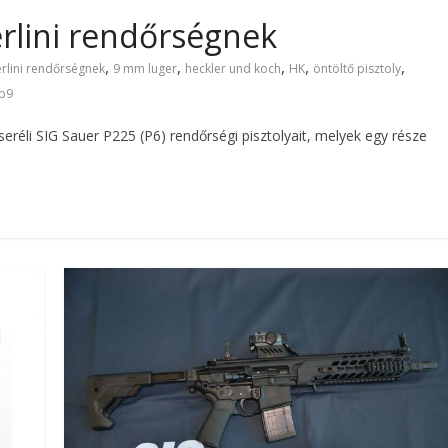
berlini rendőrségnek
,
,
,
,
,
erlini rendőrségnek
9 mm luger
heckler und koch
HK
öntöltő pisztoly
p9
eréli SIG Sauer P225 (P6) rendőrségi pisztolyait, melyek egy része