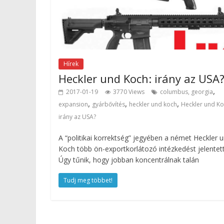
Hírek
Heckler und Koch: irány az USA
,
2017-01-19
3770 Views
columbus, georgia
,
,
,
expansion
gyárbővítés
heckler und koch
Heckler und Ko
irány az USA?
A “politikai korrektség” jegyében a német Heckler 
Koch több ön-exportkorlátozó intézkedést jelentett
Úgy tűnik, hogy jobban koncentrálnak talán
Tudj meg többet!