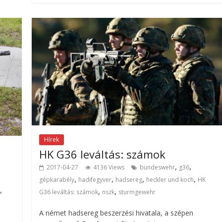
Hírek
HK G36 leváltás: számok
,
,
2017-04-27
4136 Views
bundeswehr
g36
,
,
,
,
gépkarabély
hadifegyver
hadsereg
heckler und koch
HK
,
,
,
G36 leváltás: számok
nszk
sturmgewehr
A német hadsereg beszerzési hivatala, a szépen