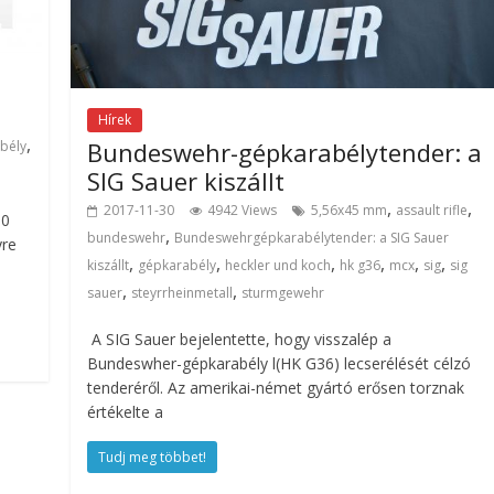
Hírek
,
Bundeswehr-gépkarabélytender: a
bély
SIG Sauer kiszállt
,
,
2017-11-30
4942 Views
5,56x45 mm
assault rifle
00
,
bundeswehr
Bundeswehrgépkarabélytender: a SIG Sauer
yre
,
,
,
,
,
,
kiszállt
gépkarabély
heckler und koch
hk g36
mcx
sig
sig
,
,
sauer
steyrrheinmetall
sturmgewehr
A SIG Sauer bejelentette, hogy visszalép a
Bundeswher-gépkarabély l(HK G36) lecserélését célzó
tenderéről. Az amerikai-német gyártó erősen torznak
értékelte a
Tudj meg többet!