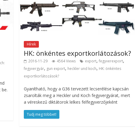
Hírek
?
HK: önkéntes exportkorlátozások?
,
,
2016-11-29
4564 Views
export
fegyverexport
ch:
,
,
,
fegyvergyár
gun export
heckler und koch
HK: önkéntes
exportkorlátozások?
und
Gyanítható, hogy a G36 tervezett lecserélése kapcsán
 be.
zsarolták meg a Heckler und Koch fegyvergyárat, mert
a véreskezű diktátorok lelkes felfegyverzőjeként
Tudj meg többet!