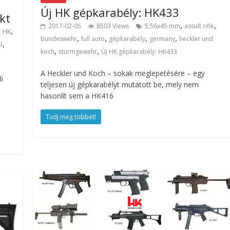
Új HK gépkarabély: HK433
kt
,
,
2017-02-05
8503 Views
5,56x45 mm
assult rifle
,
,
HK
,
,
,
,
bundeswehr
full auto
gépkarabély
germany
heckler und
,
l
,
,
koch
sturmgewehr
Új HK gépkarabély: HK433
A Heckler und Koch – sokak meglepetésére – egy
i
teljesen új gépkarabélyt mutatott be, mely nem
hasonlít sem a HK416
Tudj meg többet!