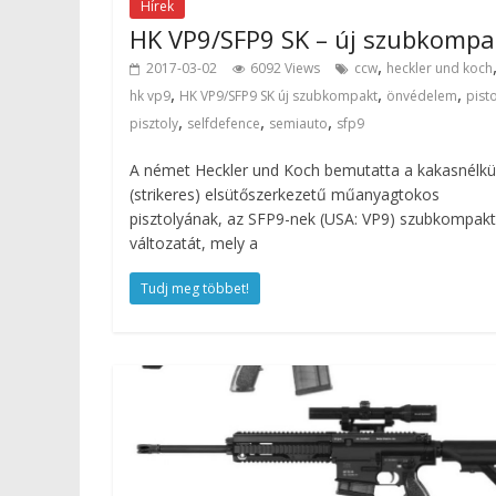
Hírek
HK VP9/SFP9 SK – új szubkompa
,
2017-03-02
6092 Views
ccw
heckler und koch
,
,
,
hk vp9
HK VP9/SFP9 SK új szubkompakt
önvédelem
pisto
,
,
,
pisztoly
selfdefence
semiauto
sfp9
A német Heckler und Koch bemutatta a kakasnélkül
(strikeres) elsütőszerkezetű műanyagtokos
pisztolyának, az SFP9-nek (USA: VP9) szubkompakt
változatát, mely a
Tudj meg többet!