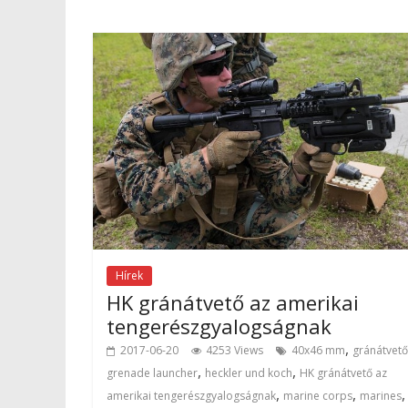
Hírek
HK gránátvető az amerikai
tengerészgyalogságnak
,
2017-06-20
4253 Views
40x46 mm
gránátvető
,
,
grenade launcher
heckler und koch
HK gránátvető az
,
,
,
amerikai tengerészgyalogságnak
marine corps
marines