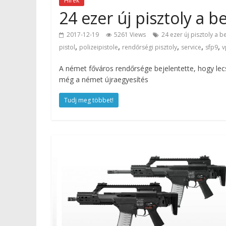
Hírek
24 ezer új pisztoly a 
2017-12-19
5261 Views
24 ezer új pisztoly a b
,
,
,
,
,
pistol
polizeipistole
rendőrségi pisztoly
service
sfp9
v
A német főváros rendőrsége bejelentette, hogy lecs
még a német újraegyesítés
Tudj meg többet!