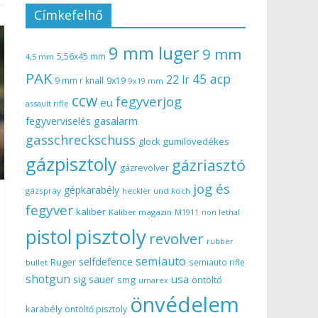
Címkefelhő
9 mm luger
9 mm
5,56x45 mm
4,5 mm
PAK
45 acp
22 lr
9 mm r knall
9x19
9x19 mm
ccw
fegyverjog
eu
assault rifle
gasalarm
fegyverviselés
gasschreckschuss
gumilövedékes
glock
gázpisztoly
gázriasztó
gázrevolver
jog és
gépkarabély
gázspray
heckler und koch
fegyver
kaliber
Kaliber magazin
non lethal
M1911
pisztoly
pistol
revolver
rubber
semiauto
selfdefence
Ruger
semiauto rifle
bullet
shotgun
usa
sig sauer
smg
öntöltő
umarex
önvédelem
karabély
öntöltő pisztoly