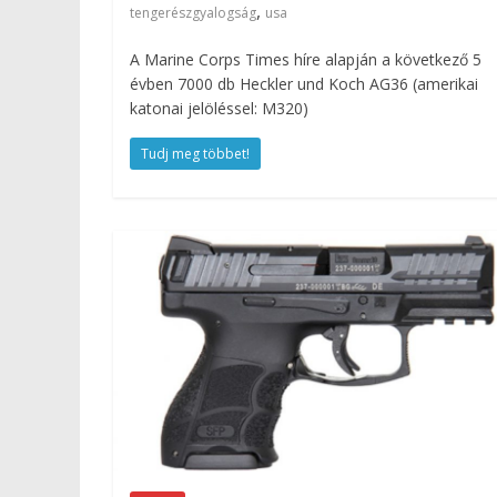
,
tengerészgyalogság
usa
A Marine Corps Times híre alapján a következő 5
évben 7000 db Heckler und Koch AG36 (amerikai
katonai jelöléssel: M320)
Tudj meg többet!