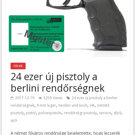
Hírek
24 ezer új pisztoly a
berlini rendőrségnek
2017-12-19
5259 Views
24 ezer új pisztoly a berlini
,
,
,
,
rendőrségnek
9 mm luger
heckler und koch
HK
öntöltő
,
,
,
,
,
,
pisztoly
pistol
polizeipistole
rendőrségi pisztoly
service
sfp9
vp9
A német főváros rendőrsége bejelentette, hogy lecseréli