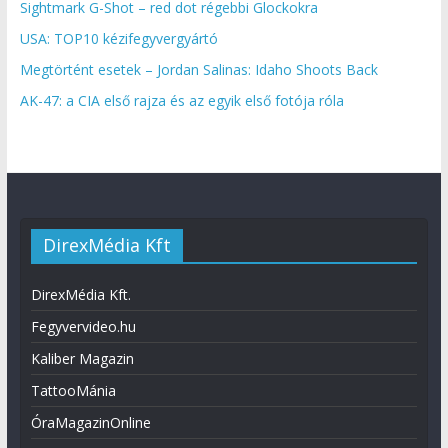
Sightmark G-Shot – red dot régebbi Glockokra
USA: TOP10 kézifegyvergyártó
Megtörtént esetek – Jordan Salinas: Idaho Shoots Back
AK-47: a CIA első rajza és az egyik első fotója róla
DirexMédia Kft
DirexMédia Kft.
Fegyvervideo.hu
Kaliber Magazin
TattooMánia
ÓraMagazinOnline