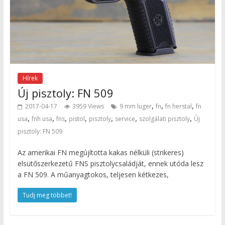
Hírek
Új pisztoly: FN 509
,
,
,
2017-04-17
3959 Views
9 mm luger
fn
fn herstal
fn
,
,
,
,
,
,
,
usa
fnh usa
fns
pistol
pisztoly
service
szolgálati pisztoly
Új
pisztoly: FN 509
Az amerikai FN megújította kakas nélküli (strikeres)
elsütőszerkezetű FNS pisztolycsaládját, ennek utóda lesz
a FN 509. A műanyagtokos, teljesen kétkezes,
Tudj meg többet!