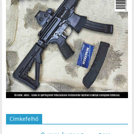
Címkefelhő