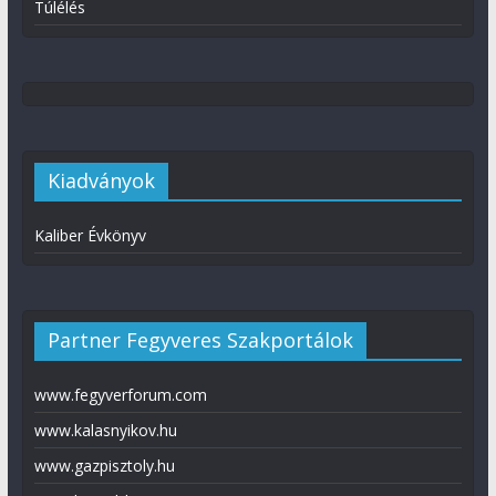
Túlélés
Kiadványok
Kaliber Évkönyv
Partner Fegyveres Szakportálok
www.fegyverforum.com
www.kalasnyikov.hu
www.gazpisztoly.hu