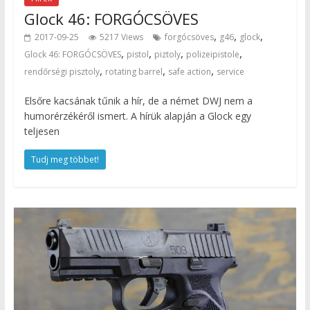
Glock 46: FORGÓCSÖVES
,
,
,
2017-09-25
5217 Views
forgócsöves
g46
glock
,
,
,
,
Glock 46: FORGÓCSÖVES
pistol
piztoly
polizeipistole
,
,
,
rendőrségi pisztoly
rotating barrel
safe action
service
Elsőre kacsának tűnik a hír, de a német DWJ nem a
humorérzékéről ismert. A hírük alapján a Glock egy
teljesen
Tudj meg többet!