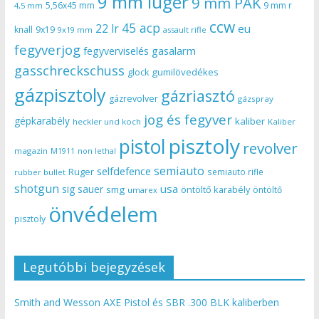
9 mm luger
9 mm PAK
5,56x45 mm
9 mm r
4,5 mm
ccw
45 acp
22 lr
eu
knall
9x19
9x19 mm
assault rifle
fegyverjog
gasalarm
fegyverviselés
gasschreckschuss
gumilövedékes
glock
gázpisztoly
gázriasztó
gázrevolver
gázspray
jog és fegyver
gépkarabély
kaliber
heckler und koch
Kaliber
pisztoly
pistol
revolver
magazin
non lethal
M1911
semiauto
selfdefence
Ruger
semiauto rifle
rubber bullet
shotgun
usa
sig sauer
smg
öntöltő karabély
öntöltő
umarex
önvédelem
pisztoly
Legutóbbi bejegyzések
Smith and Wesson AXE Pistol és SBR .300 BLK kaliberben