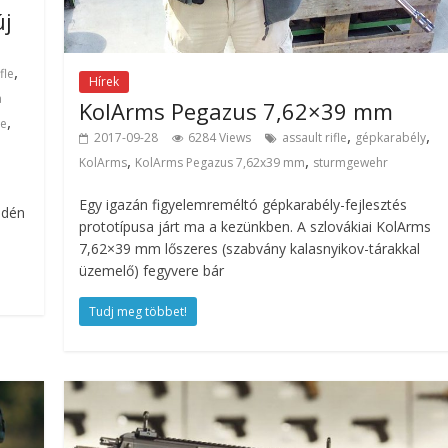
új
,
fle
Hírek
a
KolArms Pegazus 7,62×39 mm
,
te
,
,
2017-09-28
6284 Views
assault rifle
gépkarabély
,
,
KolArms
KolArms Pegazus 7,62x39 mm
sturmgewehr
Egy igazán figyelemreméltó gépkarabély-fejlesztés
idén
prototípusa járt ma a kezünkben. A szlovákiai KolArms
7,62×39 mm lőszeres (szabvány kalasnyikov-tárakkal
üzemelő) fegyvere bár
Tudj meg többet!