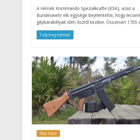
A némek Kommando Spezialkrafte (KSK), azaz a
Bundeswehr elit egysége bejelentette, hogy lecseré
gépkarabélyait idén ősztől kezdve. Összesen 1705 
Tudj meg többet!
Nap képe