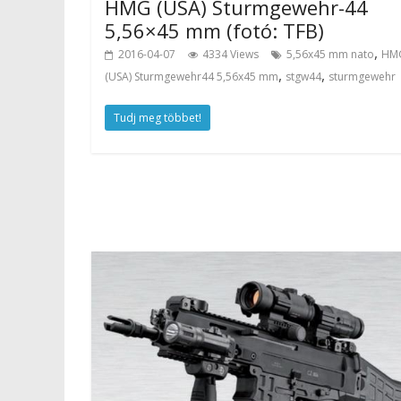
HMG (USA) Sturmgewehr-44
5,56×45 mm (fotó: TFB)
,
2016-04-07
4334 Views
5,56x45 mm nato
HM
,
,
(USA) Sturmgewehr44 5,56x45 mm
stgw44
sturmgewehr
Tudj meg többet!