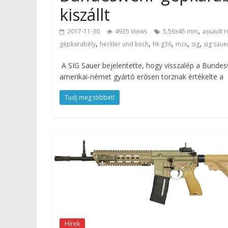
kiszállt
,
2017-11-30
4935 Views
5,56x45 mm
assault ri
,
,
,
,
,
gépkarabély
heckler und koch
hk g36
mcx
sig
sig saue
A SIG Sauer bejelentette, hogy visszalép a Bundesw
amerikai-német gyártó erősen torznak értékelte a
Tudj meg többet!
Hírek