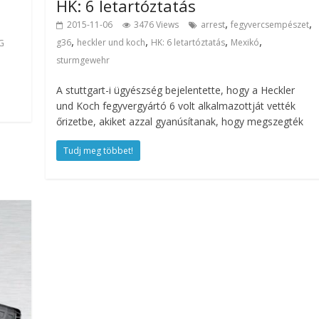
HK: 6 letartóztatás
,
,
2015-11-06
3476 Views
arrest
fegyvercsempészet
,
,
,
,
g36
heckler und koch
HK: 6 letartóztatás
Mexikó
G
sturmgewehr
A stuttgart-i ügyészség bejelentette, hogy a Heckler
und Koch fegyvergyártó 6 volt alkalmazottját vették
őrizetbe, akiket azzal gyanúsítanak, hogy megszegték
Tudj meg többet!