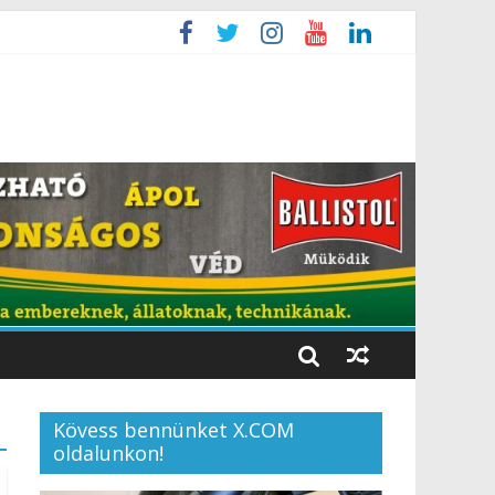
Kövess bennünket X.COM
oldalunkon!