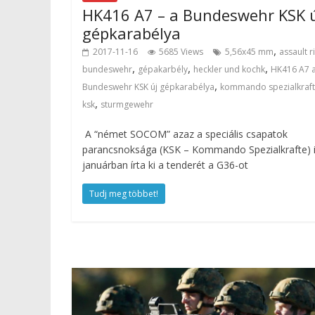
HK416 A7 – a Bundeswehr KSK 
gépkarabélya
,
2017-11-16
5685 Views
5,56x45 mm
assault ri
,
,
,
bundeswehr
gépakarbély
heckler und kochk
HK416 A7 
,
Bundeswehr KSK új gépkarabélya
kommando spezialkraf
,
ksk
sturmgewehr
A “német SOCOM” azaz a speciális csapatok
parancsnoksága (KSK – Kommando Spezialkrafte) 
januárban írta ki a tenderét a G36-ot
Tudj meg többet!