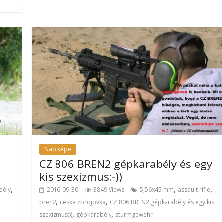
Nap képe
CZ 806 BREN2 gépkarabély és egy
kis szexizmus:-))
,
,
,
bély
2016-09-30
3849 Views
5,56x45 mm
assault rifle
,
,
bren2
ceska zbrojovka
CZ 806 BREN2 gépkarabély és egy kis
,
,
szexizmus:))
gépkarabély
sturmgewehr