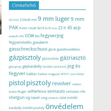
Címkefelhő
9 mm luger
9 mm
5,56x45 mm
4,5 mm
PAK
45 acp
22 lr
9 mm r knall
9x19
9x19 mm
ccw
fegyverjog
eu
assault rifle
gasalarm
fegyverviselés
gasschreckschuss
gumilövedékes
glock
gázpisztoly
gázriasztó
gázrevolver
jog és
gépkarabély
gázspray
heckler und koch
fegyver
kaliber
Kaliber magazin
non lethal
M1911
pisztoly
pistol
revolver
rubber
semiauto
selfdefence
Ruger
semiauto rifle
bullet
shotgun
usa
sig sauer
smg
öntöltő
umarex
önvédelem
karabély
öntöltő pisztoly