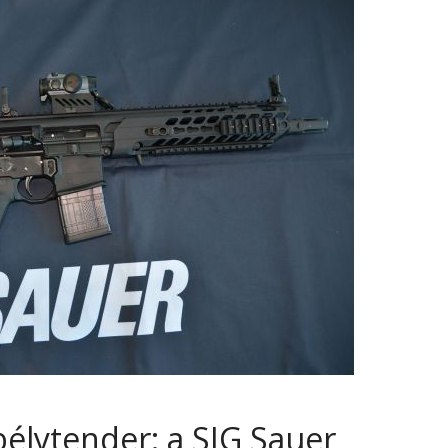
lytender: a SIG Sauer