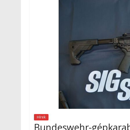
Hírek
Bundeswehr-gépkarabé