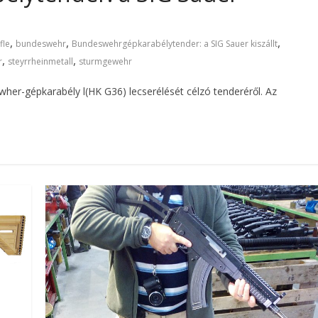
,
,
,
fle
bundeswehr
Bundeswehrgépkarabélytender: a SIG Sauer kiszállt
,
,
r
steyrrheinmetall
sturmgewehr
her-gépkarabély l(HK G36) lecserélését célzó tenderéről. Az