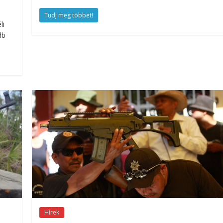
Tudj meg többet!
li
db
Hírek