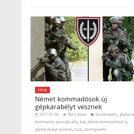
Hírek
Német kommadósok új
gépkarabélyt vesznek
,
2017-01-26
3812 Views
bundeswehr
gépkara
,
,
kommando spezialkrafte
ksk
Német kommadósok új
,
,
gépkarabélyt vesznek
nszk
sturmgewehr