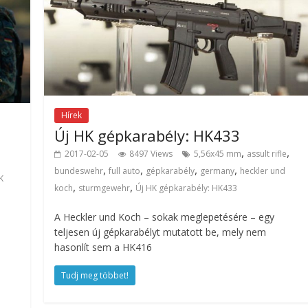
Hírek
Új HK gépkarabély: HK433
,
,
2017-02-05
8497 Views
5,56x45 mm
assult rifle
,
,
,
,
bundeswehr
full auto
gépkarabély
germany
heckler und
K
,
,
koch
sturmgewehr
Új HK gépkarabély: HK433
A Heckler und Koch – sokak meglepetésére – egy
teljesen új gépkarabélyt mutatott be, mely nem
hasonlít sem a HK416
Tudj meg többet!