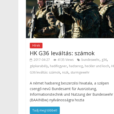
Hírek
HK G36 leváltás: számok
,
,
2017-04-27
4135 Views
bundeswehr
g36
,
,
,
,
gépkarabély
hadifegyver
hadsereg
heckler und koch
H
,
,
G36 leváltás: számok
nszk
sturmgewehr
A német hadsereg beszerzési hivatala, a szépen
csengő nevű Bundesamt für Ausrüstung,
Informationstechnik und Nutzung der Bundeswehr
(BAAINBw) nyilvánosságra hozta
Tudj meg többet!