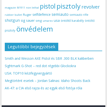
pisztoly
pistol
revolver
magazin
non lethal
M1911
semiauto
selfdefence
Ruger
semiauto rifle
rubber bullet
shotgun
usa
sig sauer
smg
öntöltő karabély
öntöltő
umarex
önvédelem
pisztoly
Legutóbbi bejegyzések
Smith and Wesson AXE Pistol és SBR .300 BLK kaliberben
Sightmark G-Shot – red dot régebbi Glockokra
USA: TOP10 kézifegyvergyártó
Megtörtént esetek – Jordan Salinas: Idaho Shoots Back
AK-47: a CIA első rajza és az egyik első fotója róla