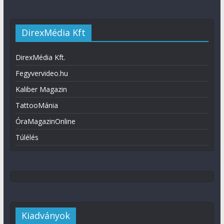
DirexMédia Kft
DirexMédia Kft.
Fegyvervideo.hu
Kaliber Magazin
TattooMánia
ÓraMagazinOnline
Túlélés
Kiadványok