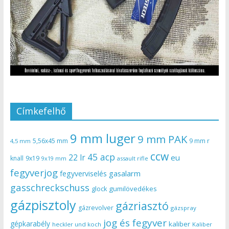
Címkefelhő
9 mm luger
9 mm PAK
5,56x45 mm
9 mm r
4,5 mm
ccw
45 acp
22 lr
eu
knall
9x19
9x19 mm
assault rifle
fegyverjog
gasalarm
fegyverviselés
gasschreckschuss
gumilövedékes
glock
gázpisztoly
gázriasztó
gázrevolver
gázspray
jog és fegyver
gépkarabély
kaliber
heckler und koch
Kaliber