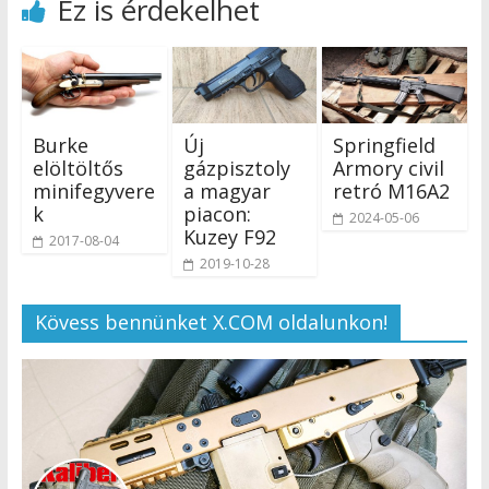
Ez is érdekelhet
Burke
Új
Springfield
elöltöltős
gázpisztoly
Armory civil
minifegyvere
a magyar
retró M16A2
k
piacon:
2024-05-06
Kuzey F92
2017-08-04
2019-10-28
Kövess bennünket X.COM oldalunkon!