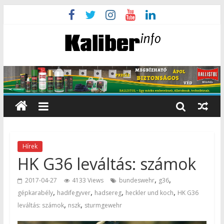
Hírek
HK G36 leváltás: számok
,
,
2017-04-27
4133 Views
bundeswehr
g36
,
,
,
,
gépkarabély
hadifegyver
hadsereg
heckler und koch
HK G36
,
,
leváltás: számok
nszk
sturmgewehr