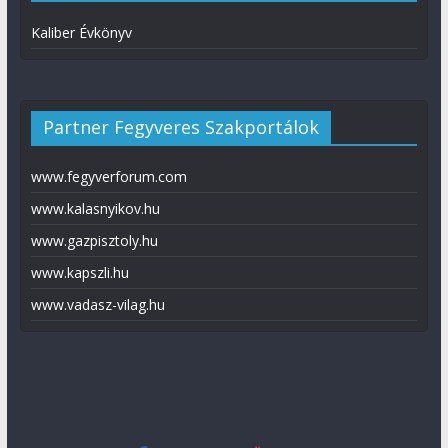
Kaliber Évkönyv
Partner Fegyveres Szakportálok
www.fegyverforum.com
www.kalasnyikov.hu
www.gazpisztoly.hu
www.kapszli.hu
www.vadasz-vilag.hu