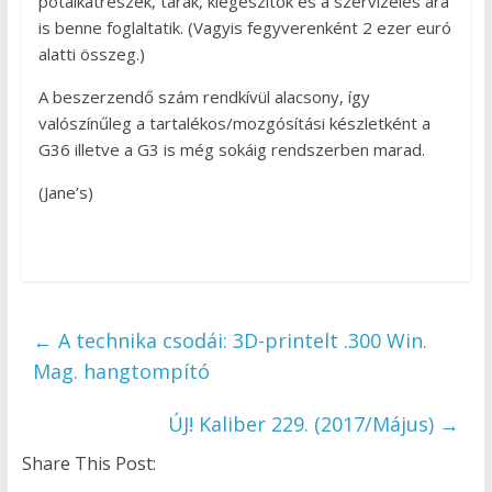
pótalkatrészek, tárak, kiegészítők és a szervizelés ára
is benne foglaltatik. (Vagyis fegyverenként 2 ezer euró
alatti összeg.)
A beszerzendő szám rendkívül alacsony, így
valószínűleg a tartalékos/mozgósítási készletként a
G36 illetve a G3 is még sokáig rendszerben marad.
(Jane’s)
←
A technika csodái: 3D-printelt .300 Win.
Mag. hangtompító
ÚJ! Kaliber 229. (2017/Május)
→
Share This Post: