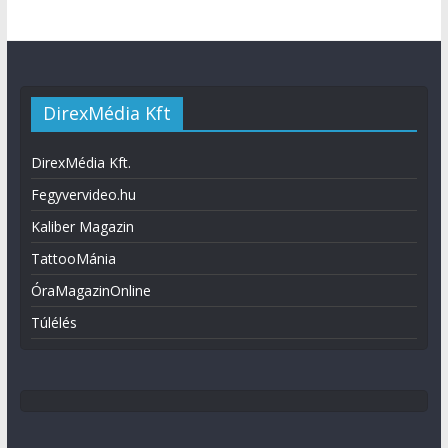
DirexMédia Kft
DirexMédia Kft.
Fegyvervideo.hu
Kaliber Magazin
TattooMánia
ÓraMagazinOnline
Túlélés