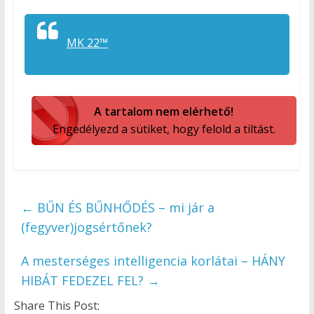
MK 22™
A tartalom nem elérhető!
Engedélyezd a sütiket, hogy felold a tiltást.
←
BŰN ÉS BŰNHŐDÉS – mi jár a
(fegyver)jogsértőnek?
A mesterséges intelligencia korlátai – HÁNY
HIBÁT FEDEZEL FEL?
→
Share This Post: