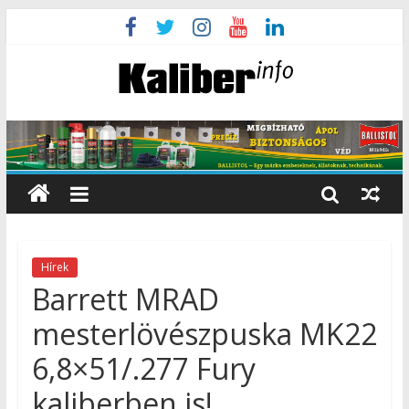
Hírek
Barrett MRAD
mesterlövészpuska MK22
6,8×51/.277 Fury
kaliberben is!