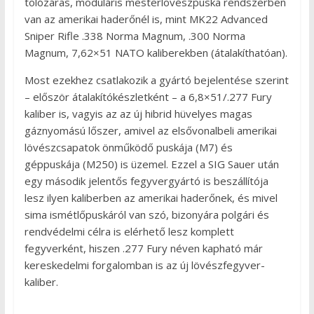
tolózáras, moduláris mesterlövészpuska rendszerben
van az amerikai haderőnél is, mint MK22 Advanced
Sniper Rifle .338 Norma Magnum, .300 Norma
Magnum, 7,62×51 NATO kaliberekben (átalakíthatóan).
Most ezekhez csatlakozik a gyártó bejelentése szerint
– először átalakítókészletként – a 6,8×51/.277 Fury
kaliber is, vagyis az az új hibrid hüvelyes magas
gáznyomású lőszer, amivel az elsővonalbeli amerikai
lövészcsapatok önműködő puskája (M7) és
géppuskája (M250) is üzemel. Ezzel a SIG Sauer után
egy második jelentős fegyvergyártó is beszállítója
lesz ilyen kaliberben az amerikai haderőnek, és mivel
sima ismétlőpuskáról van szó, bizonyára polgári és
rendvédelmi célra is elérhető lesz komplett
fegyverként, hiszen .277 Fury néven kapható már
kereskedelmi forgalomban is az új lövészfegyver-
kaliber.