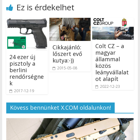
Ez is érdekelhet
Colt CZ – a
Cikkajánló:
magyar
lőszert evő
24 ezer új
állammal
kutya:-))
pisztoly a
közös
2015-05-08
berlini
leányvállalat
rendőrségne
ot alapít
k
2022-12-23
2017-12-19
Kövess bennünket X.COM oldalunkon!