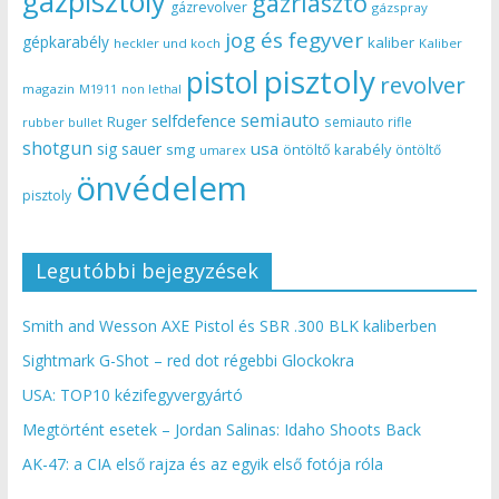
gázpisztoly
gázriasztó
gázrevolver
gázspray
jog és fegyver
gépkarabély
kaliber
heckler und koch
Kaliber
pisztoly
pistol
revolver
magazin
non lethal
M1911
semiauto
selfdefence
Ruger
semiauto rifle
rubber bullet
shotgun
usa
sig sauer
smg
öntöltő karabély
öntöltő
umarex
önvédelem
pisztoly
Legutóbbi bejegyzések
Smith and Wesson AXE Pistol és SBR .300 BLK kaliberben
Sightmark G-Shot – red dot régebbi Glockokra
USA: TOP10 kézifegyvergyártó
Megtörtént esetek – Jordan Salinas: Idaho Shoots Back
AK-47: a CIA első rajza és az egyik első fotója róla