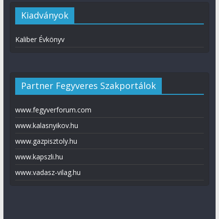
Kiadványok
Kaliber Évkönyv
Partner Fegyveres Szakportálok
www.fegyverforum.com
www.kalasnyikov.hu
www.gazpisztoly.hu
www.kapszli.hu
www.vadasz-vilag.hu