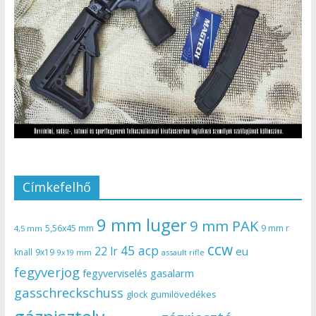
Címkefelhő
9 mm luger
9 mm PAK
5,56x45 mm
9 mm r
4,5 mm
ccw
45 acp
22 lr
eu
knall
9x19
9x19 mm
assault rifle
fegyverjog
gasalarm
fegyverviselés
gasschreckschuss
gumilövedékes
glock