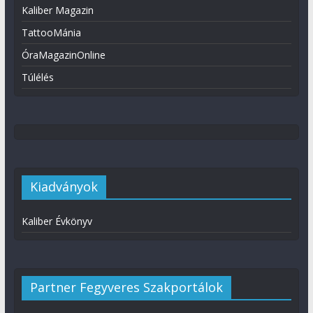
Kaliber Magazin
TattooMánia
ÓraMagazinOnline
Túlélés
Kiadványok
Kaliber Évkönyv
Partner Fegyveres Szakportálok