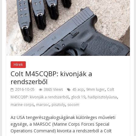
Hírek
Colt M45CQBP: kivonják a
rendszerből
,
,
2016-10-05
3865 Views
45 acp
9mm luger
Colt
,
,
,
M45CQBP: kivonják a rendszerből
glock 19
hadipisztolyűusa
,
,
,
marine corps
marsoc
pisztoly
socom
Az USA tengerészgyalogságának különleges műveleti
egysége, a MARSOC (Marine Corps Forces Special
Operations Command) kivonta a rendszerből a Colt