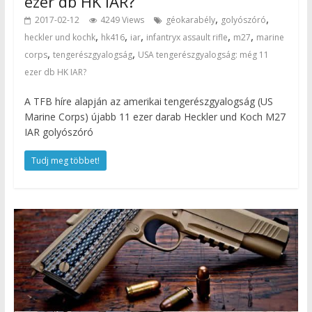
ezer db HK IAR?
,
,
2017-02-12
4249 Views
géokarabély
golyószóró
,
,
,
,
,
heckler und kochk
hk416
iar
infantryx assault rifle
m27
marine
,
,
corps
tengerészgyalogság
USA tengerészgyalogság: még 11
ezer db HK IAR?
A TFB híre alapján az amerikai tengerészgyalogság (US
Marine Corps) újabb 11 ezer darab Heckler und Koch M27
IAR golyószóró
Tudj meg többet!