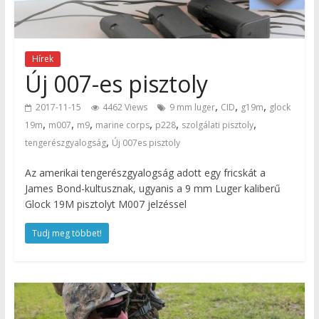
Hírek
Új 007-es pisztoly
,
,
,
2017-11-15
4462 Views
9 mm luger
CID
g19m
glock
,
,
,
,
,
,
19m
m007
m9
marine corps
p228
szolgálati pisztoly
,
tengerészgyalogság
Új 007es pisztoly
Az amerikai tengerészgyalogság adott egy fricskát a
James Bond-kultusznak, ugyanis a 9 mm Luger kaliberű
Glock 19M pisztolyt M007 jelzéssel
Tudj meg többet!