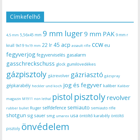
Címkefelhő
9 mm luger
9 mm PAK
5,56x45 mm
9 mm r
4,5 mm
ccw
45 acp
22 lr
eu
knall
9x19
9x19 mm
assault rifle
fegyverjog
gasalarm
fegyverviselés
gasschreckschuss
gumilövedékes
glock
gázpisztoly
gázriasztó
gázrevolver
gázspray
jog és fegyver
gépkarabély
kaliber
heckler und koch
Kaliber
pisztoly
pistol
revolver
magazin
non lethal
M1911
semiauto
selfdefence
Ruger
semiauto rifle
rubber bullet
shotgun
usa
sig sauer
smg
öntöltő karabély
öntöltő
umarex
önvédelem
pisztoly