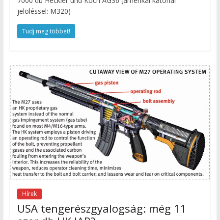
7000 db Heckler und Koch AG36 (amerikai katonai
jelöléssel: M320)
Tudj meg többet!
Hírek
USA tengerészgyalogság: még 11