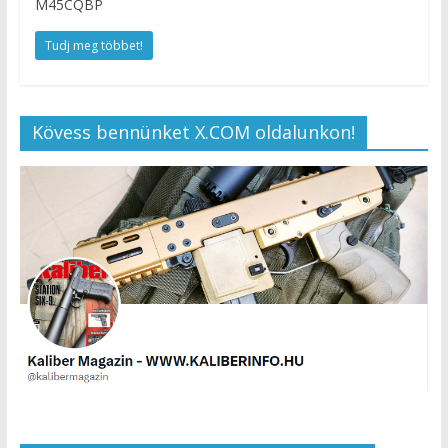
M45CQBP
Tudj meg többet!
Kövess bennünket X.COM oldalunkon!