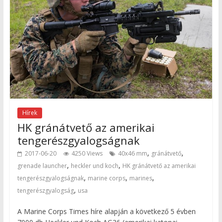
Hírek
HK gránátvető az amerikai
tengerészgyalogságnak
,
,
2017-06-20
4250 Views
40x46 mm
gránátvető
,
,
grenade launcher
heckler und koch
HK gránátvető az amerikai
,
,
,
tengerészgyalogságnak
marine corps
marines
,
tengerészgyalogság
usa
A Marine Corps Times híre alapján a következő 5 évben