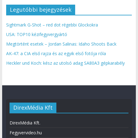
Legutóbbi bejegyzések
Sightmark G-Shot – red dot régebbi Glockokra
USA: TOP10 kézifegyvergyártó
Megtörtént esetek – Jordan Salinas: Idaho Shoots Back
AK-47: a CIA első rajza és az egyik első fotója róla
Heckler und Koch: kész az utolsó adag SA80A3 gépkarabély
DirexMédia Kft
DirexMédia Kft.
Fegyvervideo.hu