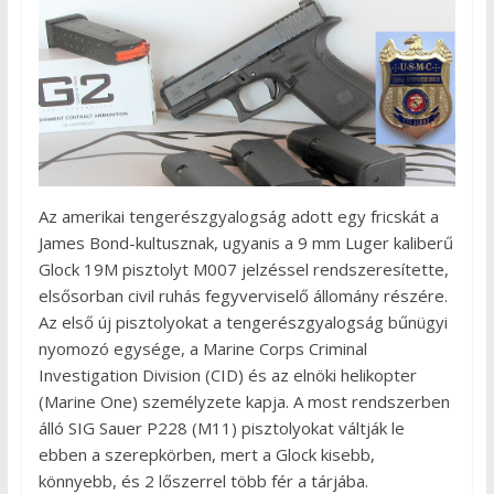
Az amerikai tengerészgyalogság adott egy fricskát a
James Bond-kultusznak, ugyanis a 9 mm Luger kaliberű
Glock 19M pisztolyt M007 jelzéssel rendszeresítette,
elsősorban civil ruhás fegyverviselő állomány részére.
Az első új pisztolyokat a tengerészgyalogság bűnügyi
nyomozó egysége, a Marine Corps Criminal
Investigation Division (CID) és az elnöki helikopter
(Marine One) személyzete kapja. A most rendszerben
álló SIG Sauer P228 (M11) pisztolyokat váltják le
ebben a szerepkörben, mert a Glock kisebb,
könnyebb, és 2 lőszerrel több fér a tárjába.