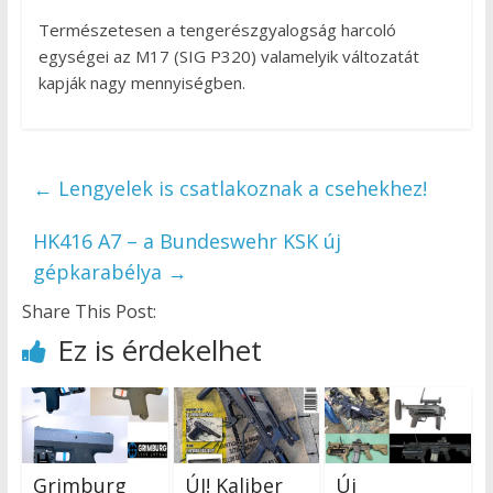
Természetesen a tengerészgyalogság harcoló
egységei az M17 (SIG P320) valamelyik változatát
kapják nagy mennyiségben.
←
Lengyelek is csatlakoznak a csehekhez!
HK416 A7 – a Bundeswehr KSK új
gépkarabélya
→
Share This Post:
Ez is érdekelhet
Grimburg
ÚJ! Kaliber
Új