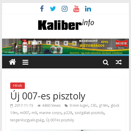
Hírek
Új 007-es pisztoly
,
,
,
2017-11-15
4460 Views
9 mm luger
CID
g19m
glock
,
,
,
,
,
,
19m
m007
m9
marine corps
p228
szolgálati pisztoly
,
tengerészgyalogság
Új 007es pisztoly