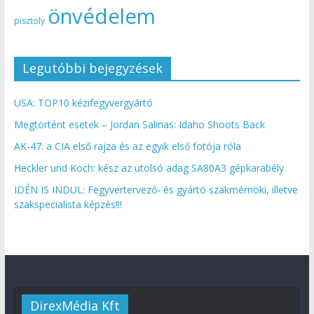
önvédelem
pisztoly
Legutóbbi bejegyzések
USA: TOP10 kézifegyvergyártó
Megtörtént esetek – Jordan Salinas: Idaho Shoots Back
AK-47: a CIA első rajza és az egyik első fotója róla
Heckler und Koch: kész az utolsó adag SA80A3 gépkarabély
IDÉN IS INDUL: Fegyvertervező- és gyártó szakmérnöki, illetve
szakspecialista képzés!!!
DirexMédia Kft