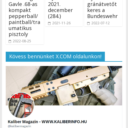
Gavle .68-as
2021.
gránátvetőt
kompakt
december
keres a
pepperball/
(284.)
Bundeswehr
paintball/tra
2021-11-26
2022-07-12
umatikus
pisztoly
2022-08-25
Kövess bennünket X.COM oldalunkon!