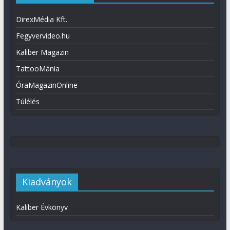
DirexMédia Kft.
Fegyvervideo.hu
Kaliber Magazin
TattooMánia
ÓraMagazinOnline
Túlélés
Kiadványok
Kaliber Évkönyv