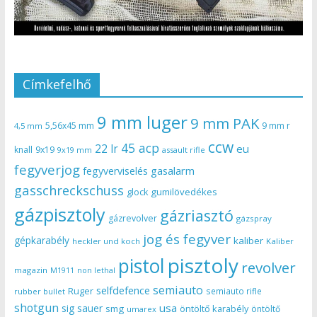
Címkefelhő
9 mm luger
9 mm PAK
5,56x45 mm
9 mm r
4,5 mm
ccw
45 acp
22 lr
eu
knall
9x19
9x19 mm
assault rifle
fegyverjog
gasalarm
fegyverviselés
gasschreckschuss
gumilövedékes
glock
gázpisztoly
gázriasztó
gázrevolver
gázspray
jog és fegyver
gépkarabély
kaliber
heckler und koch
Kaliber
pisztoly
pistol
revolver
magazin
non lethal
M1911
semiauto
selfdefence
Ruger
semiauto rifle
rubber bullet
shotgun
usa
sig sauer
smg
öntöltő karabély
öntöltő
umarex