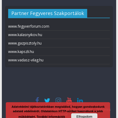
Partner Fegyveres Szakportálok
www.fegyverforum.com
www.kalasnyikov.hu
www.gazpisztoly.hu
www.kapszli.hu
www.vadasz-vilag.hu
Adatvédelmi tájékoztatónkban megtalálod, hogyan gondoskodunk
Impresszum
Adatvédelmi tájékoztató
Média ajánlat
Előfizetés
adataid védelméről. Oldalainkon HTTP-sütiket használunk a jobb
Kapcsolat
Elfogadom
működésért.
További információk