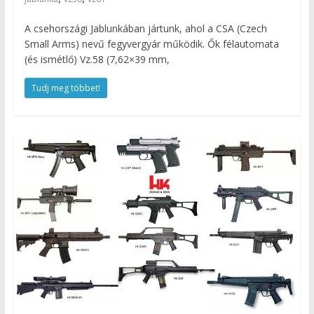
A csehországi Jablunkában jártunk, ahol a CSA (Czech
Small Arms) nevű fegyvergyár működik. Ők félautomata
(és ismétlő) Vz.58 (7,62×39 mm,
Tudj meg többet!