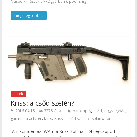
,
,
Második műszak a PPDgyárban:)
ppd
smg
Tudj meg többet!
Hírek
Kriss: a csőd szélén?
,
,
,
2016-04-15
3276 Views
bankrupcy
csőd
fegyvergyár
,
,
,
,
gun manufacturer
kriss
Kriss: a csőd szélén?
sphinx
tdi
Amikor idén az IWA-n a Kriss-Sphinx-TDI cégcsoport