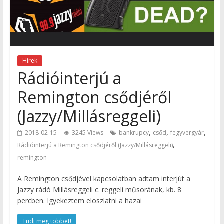
Hírek
Rádióinterjú a
Remington csődjéről
(Jazzy/Millásreggeli)
,
,
,
2018-02-15
3245 Views
bankrupcy
csőd
fegyvergyár
,
Rádióinterjú a Remington csődjéről (Jazzy/Millásreggeli)
remington
A Remington csődjével kapcsolatban adtam interjút a
Jazzy rádó Millásreggeli c. reggeli műsorának, kb. 8
percben. Igyekeztem eloszlatni a hazai
Tudj meg többet!