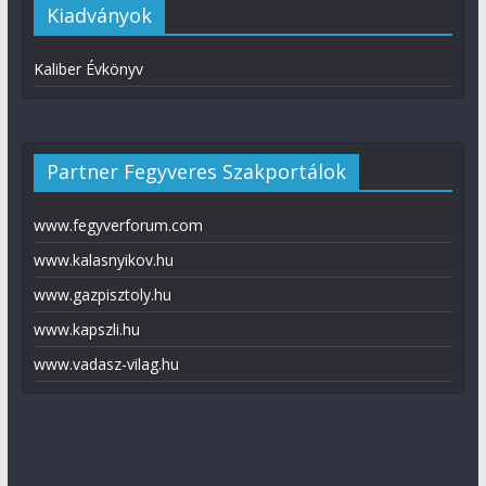
Kiadványok
Kaliber Évkönyv
Partner Fegyveres Szakportálok
www.fegyverforum.com
www.kalasnyikov.hu
www.gazpisztoly.hu
www.kapszli.hu
www.vadasz-vilag.hu