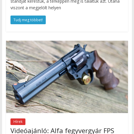
standját kerestük, a térképpen meg is találtuk azt. Utána
viszont a megjelölt helyen
Tudj meg többet!
Hírek
Videóajánló: Alfa fegyvergyár FPS