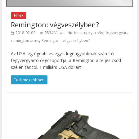
Hírek
Remington: végveszélyben?
,
,
,
2018-02-09
3534 Views
bankrupcy
csőd
fegyvergyár
,
remington arms
Remington: végveszélyben?
Az USA legrégebbi és egyik legnagyobbnak számító
fegyvergyártó cégcsoportja, a Remington a teljes csőd
szélén táncol. 1 milliárd USA dollárt
Tudj meg többet!