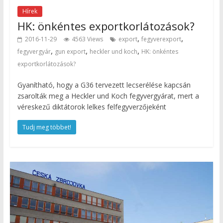
Hírek
HK: önkéntes exportkorlátozások?
,
,
2016-11-29
4563 Views
export
fegyverexport
,
,
,
fegyvergyár
gun export
heckler und koch
HK: önkéntes
exportkorlátozások?
Gyanítható, hogy a G36 tervezett lecserélése kapcsán
zsarolták meg a Heckler und Koch fegyvergyárat, mert a
véreskezű diktátorok lelkes felfegyverzőjeként
Tudj meg többet!