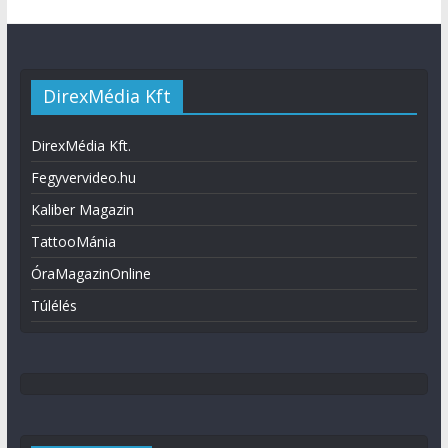
DirexMédia Kft
DirexMédia Kft.
Fegyvervideo.hu
Kaliber Magazin
TattooMánia
ÓraMagazinOnline
Túlélés