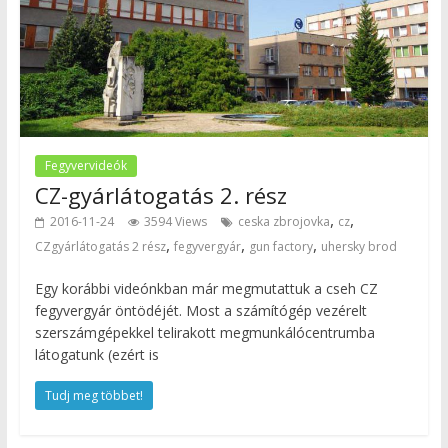
Fegyvervideók
CZ-gyárlátogatás 2. rész
,
,
2016-11-24
3594 Views
ceska zbrojovka
cz
,
,
,
CZgyárlátogatás 2 rész
fegyvergyár
gun factory
uhersky brod
Egy korábbi videónkban már megmutattuk a cseh CZ
fegyvergyár öntödéjét. Most a számítógép vezérelt
szerszámgépekkel telirakott megmunkálócentrumba
látogatunk (ezért is
Tudj meg többet!