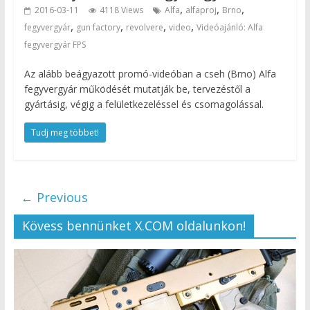
,
,
,
2016-03-11
4118 Views
Alfa
alfaproj
Brno
,
,
,
,
fegyvergyár
gun factory
revolvere
video
Videóajánló: Alfa
fegyvergyár FPS
Az alább beágyazott promó-videóban a cseh (Brno) Alfa
fegyvergyár működését mutatják be, tervezéstől a
gyártásig, végig a felületkezeléssel és csomagolással.
Tudj meg többet!
← Previous
Kövess bennünket X.COM oldalunkon!