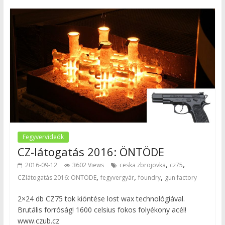
Fegyvervideók
CZ-látogatás 2016: ÖNTÖDE
,
,
2016-09-12
3602 Views
ceska zbrojovka
cz75
,
,
,
CZlátogatás 2016: ÖNTÖDE
fegyvergyár
foundry
gun factory
2×24 db CZ75 tok kiöntése lost wax technológiával.
Brutális forróság! 1600 celsius fokos folyékony acél!
www.czub.cz