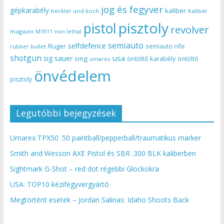
jog és fegyver
gépkarabély
kaliber
heckler und koch
Kaliber
pisztoly
pistol
revolver
magazin
non lethal
M1911
semiauto
selfdefence
Ruger
semiauto rifle
rubber bullet
shotgun
usa
sig sauer
smg
öntöltő karabély
öntöltő
umarex
önvédelem
pisztoly
Legutóbbi bejegyzések
Umarex TPX50 .50 paintball/pepperball/traumatikus marker
Smith and Wesson AXE Pistol és SBR .300 BLK kaliberben
Sightmark G-Shot – red dot régebbi Glockokra
USA: TOP10 kézifegyvergyártó
Megtörtént esetek – Jordan Salinas: Idaho Shoots Back