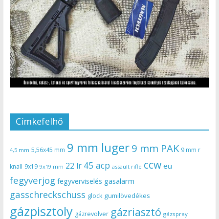
Címkefelhő
9 mm luger
9 mm PAK
5,56x45 mm
9 mm r
4,5 mm
ccw
45 acp
22 lr
eu
knall
9x19
9x19 mm
assault rifle
fegyverjog
gasalarm
fegyverviselés
gasschreckschuss
gumilövedékes
glock
gázpisztoly
gázriasztó
gázrevolver
gázspray