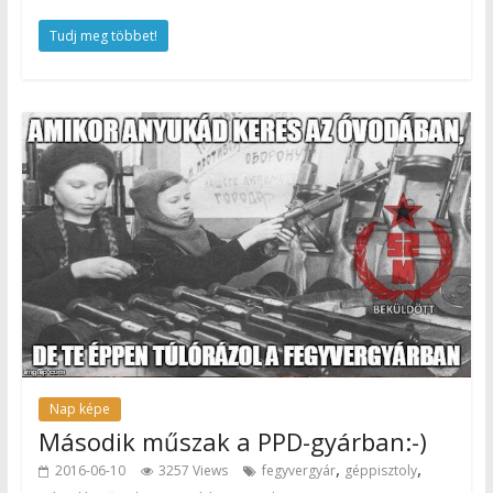
Tudj meg többet!
Nap képe
Második műszak a PPD-gyárban:-)
,
,
2016-06-10
3257 Views
fegyvergyár
géppisztoly