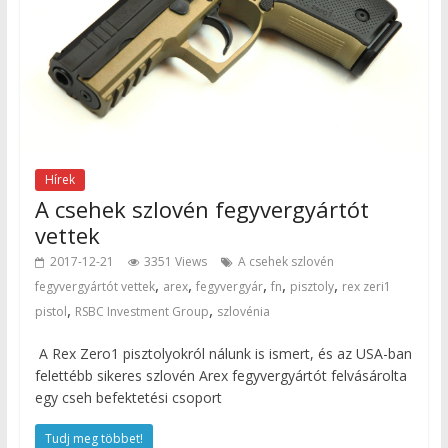
Hírek
A csehek szlovén fegyvergyártót
vettek
2017-12-21
3351 Views
A csehek szlovén
,
,
,
,
,
fegyvergyártót vettek
arex
fegyvergyár
fn
pisztoly
rex zeri1
,
,
pistol
RSBC Investment Group
szlovénia
A Rex Zero1 pisztolyokról nálunk is ismert, és az USA-ban
felettébb sikeres szlovén Arex fegyvergyártót felvásárolta
egy cseh befektetési csoport
Tudj meg többet!