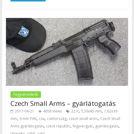
Fegyvervideók
Czech Small Arms – gyárlátogatás
,
,
2017-04-21
4658 Views
22 lr
5,56x45 mm
7,62x39
,
,
,
,
,
mm
9 mm PAK
csa
csehország
czech small arms
Czech Small
,
,
,
,
Arms gyárlátogatás
czeck republic
fegyvergyár
gyárlátogatás
,
,
jablunka
vz58
vz61