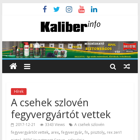
Hírek
A csehek szlovén
fegyvergyártót vettek
2017-12-21
3343 Views
A csehek szlovén
,
,
,
,
,
fegyvergyártót vettek
arex
fegyvergyár
fn
pisztoly
rex zeri1
,
,