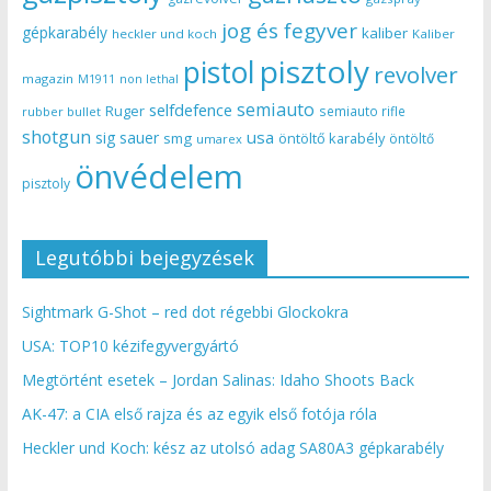
jog és fegyver
gépkarabély
kaliber
heckler und koch
Kaliber
pisztoly
pistol
revolver
magazin
non lethal
M1911
semiauto
selfdefence
Ruger
semiauto rifle
rubber bullet
shotgun
usa
sig sauer
smg
öntöltő karabély
öntöltő
umarex
önvédelem
pisztoly
Legutóbbi bejegyzések
Sightmark G-Shot – red dot régebbi Glockokra
USA: TOP10 kézifegyvergyártó
Megtörtént esetek – Jordan Salinas: Idaho Shoots Back
AK-47: a CIA első rajza és az egyik első fotója róla
Heckler und Koch: kész az utolsó adag SA80A3 gépkarabély