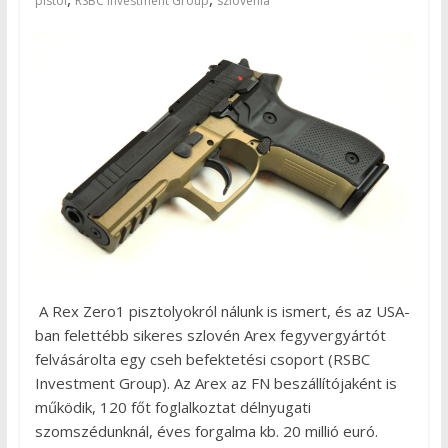
pistol
RSBC Investment Group
szlovénia
A Rex Zero1 pisztolyokról nálunk is ismert, és az USA-
ban felettébb sikeres szlovén Arex fegyvergyártót
felvásárolta egy cseh befektetési csoport (RSBC
Investment Group). Az Arex az FN beszállítójaként is
működik, 120 főt foglalkoztat délnyugati
szomszédunknál, éves forgalma kb. 20 millió euró.