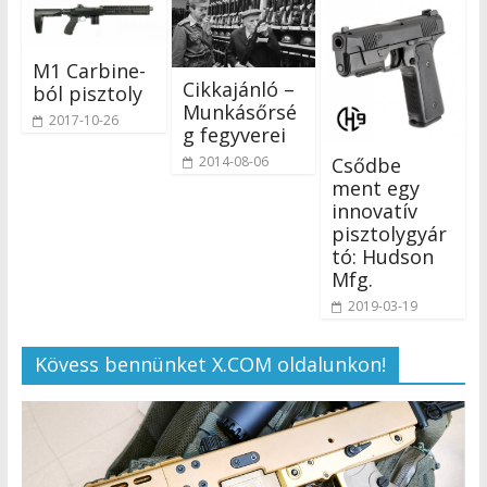
M1 Carbine-
Cikkajánló –
ból pisztoly
Munkásőrsé
2017-10-26
g fegyverei
2014-08-06
Csődbe
ment egy
innovatív
pisztolygyár
tó: Hudson
Mfg.
2019-03-19
Kövess bennünket X.COM oldalunkon!