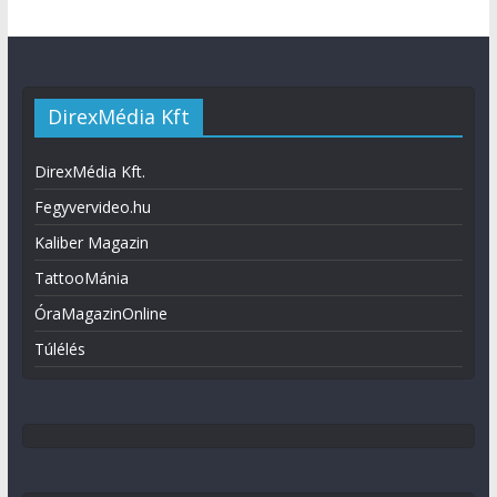
DirexMédia Kft
DirexMédia Kft.
Fegyvervideo.hu
Kaliber Magazin
TattooMánia
ÓraMagazinOnline
Túlélés