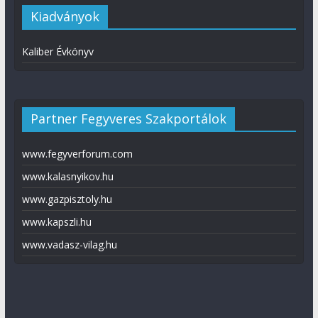
Kiadványok
Kaliber Évkönyv
Partner Fegyveres Szakportálok
www.fegyverforum.com
www.kalasnyikov.hu
www.gazpisztoly.hu
www.kapszli.hu
www.vadasz-vilag.hu