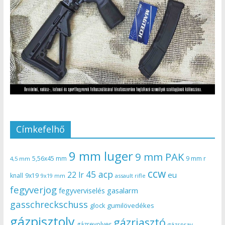
Címkefelhő
9 mm luger
9 mm PAK
5,56x45 mm
9 mm r
4,5 mm
ccw
45 acp
22 lr
eu
knall
9x19
9x19 mm
assault rifle
fegyverjog
gasalarm
fegyverviselés
gasschreckschuss
gumilövedékes
glock
gázpisztoly
gázriasztó
gázrevolver
gázspray