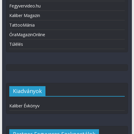
Fegyvervideo.hu
Kaliber Magazin
TattooMánia
ÓraMagazinOnline
Túlélés
Kiadványok
Kaliber Évkönyv
Partner Fegyveres Szakportálok