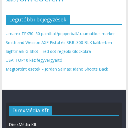
pisztoly
Legutóbbi bejegyzések
Umarex TPX50 .50 paintball/pepperball/traumatikus marker
Smith and Wesson AXE Pistol és SBR .300 BLK kaliberben
Sightmark G-Shot – red dot régebbi Glockokra
USA: TOP10 kézifegyvergyártó
Megtörtént esetek – Jordan Salinas: Idaho Shoots Back
DirexMédia Kft
DirexMédia Kft.