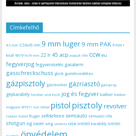
Címkefelhő
9 mm luger
9 mm PAK
5,56x45 mm
9 mm r
4,5 mm
ccw
45 acp
22 lr
eu
knall
9x19
9x19 mm
assault rifle
fegyverjog
gasalarm
fegyverviselés
gasschreckschuss
gumilövedékes
glock
gázpisztoly
gázriasztó
gázrevolver
gázspray
jog és fegyver
gépkarabély
kaliber
heckler und koch
Kaliber
pisztoly
pistol
revolver
magazin
non lethal
M1911
semiauto
selfdefence
Ruger
semiauto rifle
rubber bullet
shotgun
usa
sig sauer
smg
öntöltő karabély
öntöltő
umarex
önvédelem