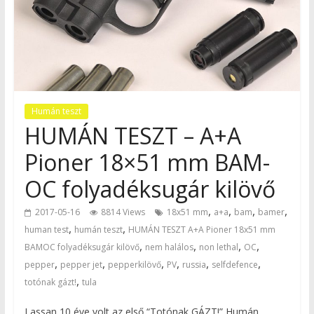
Humán teszt
HUMÁN TESZT – A+A
Pioner 18×51 mm BAM-
OC folyadéksugár kilövő
,
,
,
,
2017-05-16
8814 Views
18x51 mm
a+a
bam
bamer
,
,
human test
humán teszt
HUMÁN TESZT A+A Pioner 18x51 mm
,
,
,
,
BAMOC folyadéksugár kilövő
nem halálos
non lethal
OC
,
,
,
,
,
,
pepper
pepper jet
pepperkilövő
PV
russia
selfdefence
,
totónak gázt!
tula
Lassan 10 éve volt az első “Totónak GÁZT!” Humán