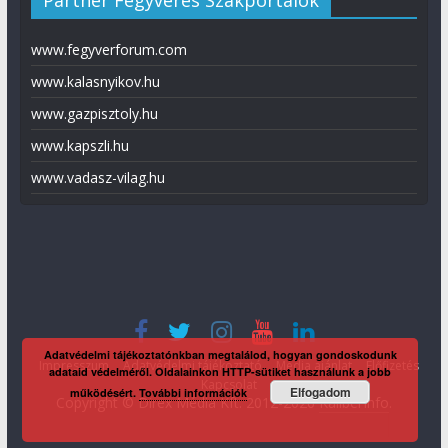
www.fegyverforum.com
www.kalasnyikov.hu
www.gazpisztoly.hu
www.kapszli.hu
www.vadasz-vilag.hu
Adatvédelmi tájékoztatónkban megtalálod, hogyan gondoskodunk
Impresszum
Adatvédelmi tájékoztató
Média ajánlat
Előfizetés
adataid védelméről. Oldalainkon HTTP-sütiket használunk a jobb
Kapcsolat
Elfogadom
működésért.
További információk
Copyright © Direx Média Kft. 2012-2026
KaliberInfo
.