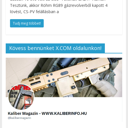
Tesztünk, akkor Röhm RG89 gázrevolverből kapott 4
lövést, CS-PV felállásban a
Tudj meg többet!
Kövess bennünket X.COM oldalunkon!