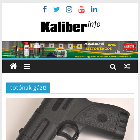
totónak gázt!