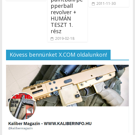
2011-11-30
pperball
revolver +
HUMÁN
TESZT 1.
rész
2019-02-18
Kövess bennünket X.COM oldalunkon!