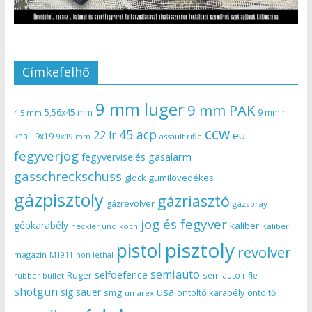
Címkefelhő
9 mm luger
9 mm PAK
5,56x45 mm
9 mm r
4,5 mm
ccw
45 acp
22 lr
eu
knall
9x19
9x19 mm
assault rifle
fegyverjog
gasalarm
fegyverviselés
gasschreckschuss
gumilövedékes
glock
gázpisztoly
gázriasztó
gázrevolver
gázspray
jog és fegyver
gépkarabély
kaliber
heckler und koch
Kaliber
pisztoly
pistol
revolver
magazin
non lethal
M1911
semiauto
selfdefence
Ruger
semiauto rifle
rubber bullet
shotgun
usa
sig sauer
smg
öntöltő karabély
öntöltő
umarex