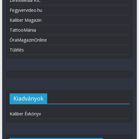
DirexMédia Kft.
Fegyvervideo.hu
Kaliber Magazin
TattooMánia
ÓraMagazinOnline
Túlélés
Kiadványok
Kaliber Évkönyv