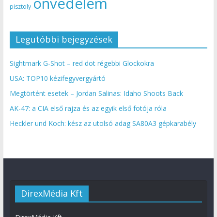
önvédelem
pisztoly
Legutóbbi bejegyzések
Sightmark G-Shot – red dot régebbi Glockokra
USA: TOP10 kézifegyvergyártó
Megtörtént esetek – Jordan Salinas: Idaho Shoots Back
AK-47: a CIA első rajza és az egyik első fotója róla
Heckler und Koch: kész az utolsó adag SA80A3 gépkarabély
DirexMédia Kft