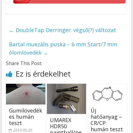
←
DoubleTap Derringer: végső(?) változat
Bartal muezális puska – 6 mm Start/7 mm
ólomlövedék
→
Share This Post:
Ez is érdekelhet
Gumilövedék
Új
es humán
hatóanyag –
UMAREX
teszt
CR/CP
HDR50
humán teszt
2012-05-25
paintball/pe