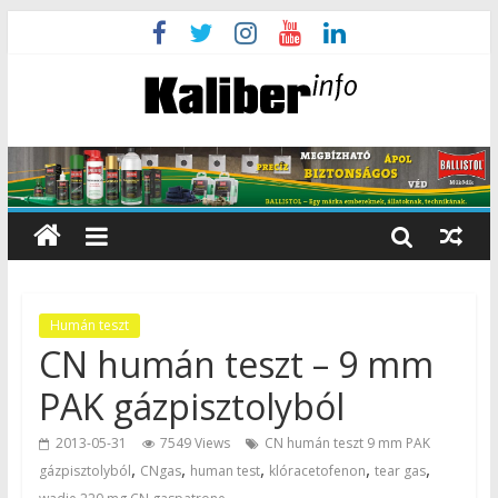
Humán teszt
CN humán teszt – 9 mm
PAK gázpisztolyból
2013-05-31
7549 Views
CN humán teszt 9 mm PAK
,
,
,
,
,
gázpisztolyból
CNgas
human test
klóracetofenon
tear gas