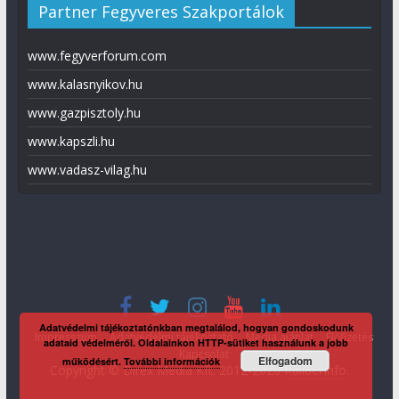
Partner Fegyveres Szakportálok
www.fegyverforum.com
www.kalasnyikov.hu
www.gazpisztoly.hu
www.kapszli.hu
www.vadasz-vilag.hu
Adatvédelmi tájékoztatónkban megtalálod, hogyan gondoskodunk
Impresszum
Adatvédelmi tájékoztató
Média ajánlat
Előfizetés
adataid védelméről. Oldalainkon HTTP-sütiket használunk a jobb
Kapcsolat
Elfogadom
működésért.
További információk
Copyright © Direx Média Kft. 2012-2026
KaliberInfo
.