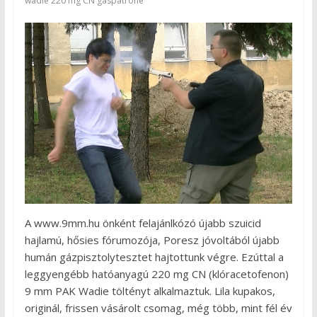
wadie 220 mg CN gaspatrone
A www.9mm.hu önként felajánlkózó újabb szuicid
hajlamú, hősies fórumozója, Poresz jóvoltából újabb
humán gázpisztolytesztet hajtottunk végre. Ezúttal a
leggyengébb hatóanyagú 220 mg CN (klóracetofenon)
9 mm PAK Wadie töltényt alkalmaztuk. Lila kupakos,
originál, frissen vásárolt csomag, még több, mint fél év