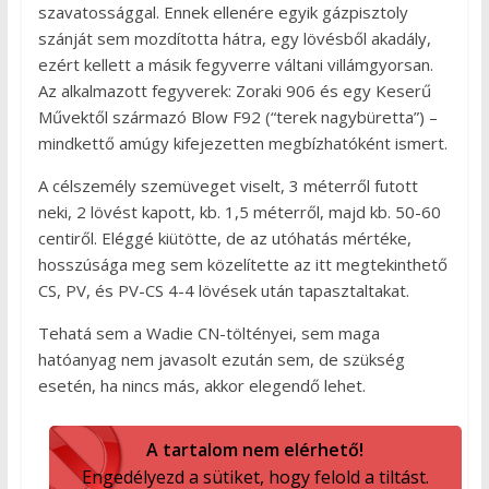
szavatossággal. Ennek ellenére egyik gázpisztoly
szánját sem mozdította hátra, egy lövésből akadály,
ezért kellett a másik fegyverre váltani villámgyorsan.
Az alkalmazott fegyverek: Zoraki 906 és egy Keserű
Művektől származó Blow F92 (“terek nagybüretta”) –
mindkettő amúgy kifejezetten megbízhatóként ismert.
A célszemély szemüveget viselt, 3 méterről futott
neki, 2 lövést kapott, kb. 1,5 méterről, majd kb. 50-60
centiről. Eléggé kiütötte, de az utóhatás mértéke,
hosszúsága meg sem közelítette az itt megtekinthető
CS, PV, és PV-CS 4-4 lövések után tapasztaltakat.
Tehatá sem a Wadie CN-töltényei, sem maga
hatóanyag nem javasolt ezután sem, de szükség
esetén, ha nincs más, akkor elegendő lehet.
A tartalom nem elérhető!
Engedélyezd a sütiket, hogy felold a tiltást.