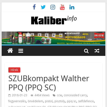
Hírek
SZUBkompakt Walther
PPQ (PPQ SC)
,
,
2018-01-23
4464 Views
ccw
conceasled carry
,
,
,
,
,
,
fegyvervislés
önvédelem
pistol
pisztoly
ppq sc
selfdefence
,
,
,