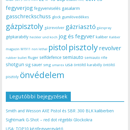
fegyverjog
gasalarm
fegyverviselés
gasschreckschuss
gumilövedékes
glock
gázpisztoly
gázriasztó
gázrevolver
gázspray
jog és fegyver
gépkarabély
kaliber
heckler und koch
Kaliber
pisztoly
pistol
revolver
magazin
non lethal
M1911
semiauto
selfdefence
Ruger
semiauto rifle
rubber bullet
shotgun
usa
sig sauer
smg
öntöltő karabély
öntöltő
umarex
önvédelem
pisztoly
Legutóbbi bejegyzések
Smith and Wesson AXE Pistol és SBR .300 BLK kaliberben
Sightmark G-Shot – red dot régebbi Glockokra
USA: TOP10 kézifegyvergyártó