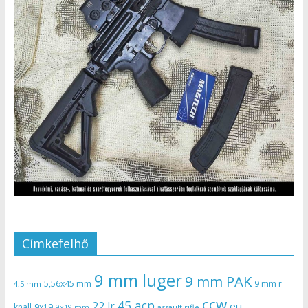
Címkefelhő
9 mm luger
9 mm PAK
5,56x45 mm
9 mm r
4,5 mm
ccw
45 acp
22 lr
eu
knall
9x19
9x19 mm
assault rifle