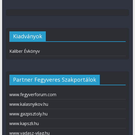
Kiadványok
Kaliber Évkönyv
Partner Fegyveres Szakportálok
www.fegyverforum.com
www.kalasnyikov.hu
www.gazpisztoly.hu
www.kapszli.hu
www.vadasz-vilag.hu