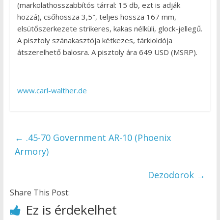
(markolathosszabbítós tárral: 15 db, ezt is adják
hozzá), csőhossza 3,5″, teljes hossza 167 mm,
elsütőszerkezete strikeres, kakas nélküli, glock-jellegű.
A pisztoly szánakasztója kétkezes, tárkioldója
átszerelhető balosra. A pisztoly ára 649 USD (MSRP).
www.carl-walther.de
←
.45-70 Government AR-10 (Phoenix
Armory)
Dezodorok
→
Share This Post:
Ez is érdekelhet