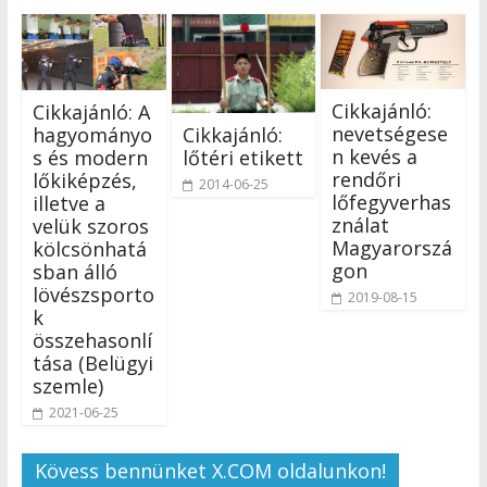
Cikkajánló:
Cikkajánló: A
nevetségese
Cikkajánló:
hagyományo
n kevés a
lőtéri etikett
s és modern
rendőri
lőkiképzés,
2014-06-25
lőfegyverhas
illetve a
ználat
velük szoros
Magyarorszá
kölcsönhatá
gon
sban álló
lövészsporto
2019-08-15
k
összehasonlí
tása (Belügyi
szemle)
2021-06-25
Kövess bennünket X.COM oldalunkon!