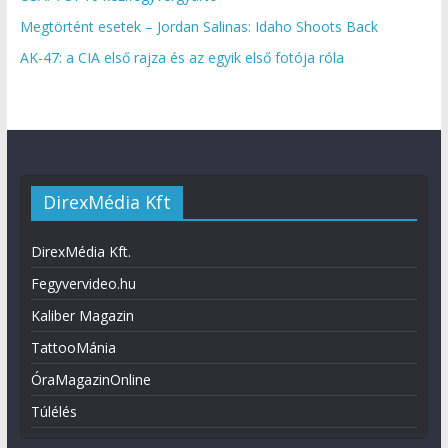
Megtörtént esetek – Jordan Salinas: Idaho Shoots Back
AK-47: a CIA első rajza és az egyik első fotója róla
DirexMédia Kft
DirexMédia Kft.
Fegyvervideo.hu
Kaliber Magazin
TattooMánia
ÓraMagazinOnline
Túlélés