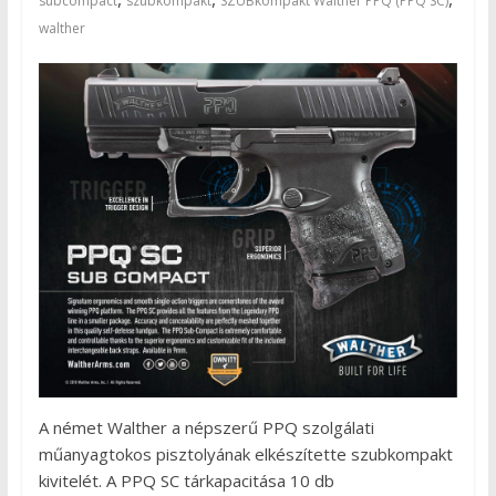
subcompact
szubkompakt
SZUBkompakt Walther PPQ (PPQ SC)
walther
A német Walther a népszerű PPQ szolgálati
műanyagtokos pisztolyának elkészítette szubkompakt
kivitelét. A PPQ SC tárkapacitása 10 db