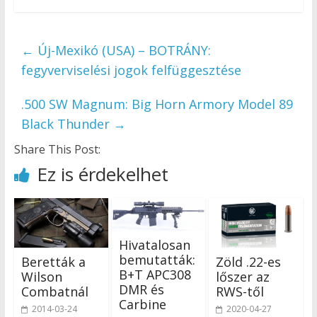
←
Új-Mexikó (USA) – BOTRÁNY:
fegyverviselési jogok felfüggesztése
.500 SW Magnum: Big Horn Armory Model 89
Black Thunder
→
Share This Post:
Ez is érdekelhet
Hivatalosan
bemutatták:
Beretták a
Zöld .22-es
B+T APC308
Wilson
lőszer az
DMR és
Combatnál
RWS-től
Carbine
2014-03-24
2020-04-27