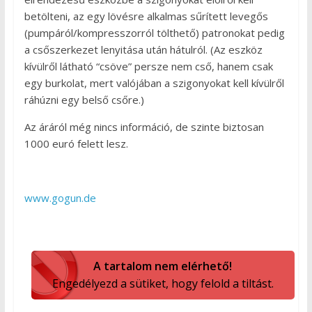
betölteni, az egy lövésre alkalmas sűrített levegős
(pumpáról/kompresszorról tölthető) patronokat pedig
a csőszerkezet lenyitása után hátulról. (Az eszköz
kívülről látható “csöve” persze nem cső, hanem csak
egy burkolat, mert valójában a szigonyokat kell kívülről
ráhúzni egy belső csőre.)
Az áráról még nincs információ, de szinte biztosan
1000 euró felett lesz.
www.gogun.de
A tartalom nem elérhető!
Engedélyezd a sütiket, hogy felold a tiltást.