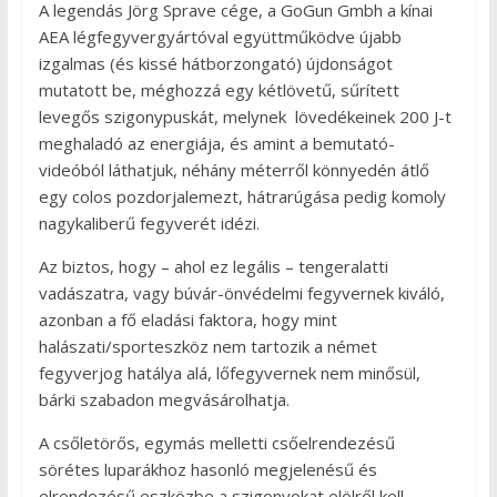
A legendás Jörg Sprave cége, a GoGun Gmbh a kínai
AEA légfegyvergyártóval együttműködve újabb
izgalmas (és kissé hátborzongató) újdonságot
mutatott be, méghozzá egy kétlövetű, sűrített
levegős szigonypuskát, melynek lövedékeinek 200 J-t
meghaladó az energiája, és amint a bemutató-
videóból láthatjuk, néhány méterről könnyedén átlő
egy colos pozdorjalemezt, hátrarúgása pedig komoly
nagykaliberű fegyverét idézi.
Az biztos, hogy – ahol ez legális – tengeralatti
vadászatra, vagy búvár-önvédelmi fegyvernek kiváló,
azonban a fő eladási faktora, hogy mint
halászati/sporteszköz nem tartozik a német
fegyverjog hatálya alá, lőfegyvernek nem minősül,
bárki szabadon megvásárolhatja.
A csőletörős, egymás melletti csőelrendezésű
sörétes luparákhoz hasonló megjelenésű és
elrendezésű eszközbe a szigonyokat elölről kell