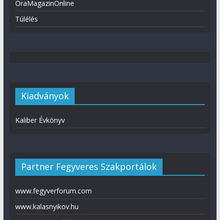
ÓraMagazinOnline
Túlélés
Kiadványok
Kaliber Évkönyv
Partner Fegyveres Szakportálok
www.fegyverforum.com
www.kalasnyikov.hu