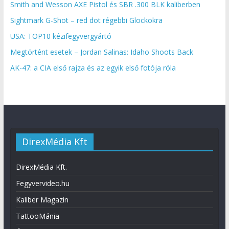
Smith and Wesson AXE Pistol és SBR .300 BLK kaliberben
Sightmark G-Shot – red dot régebbi Glockokra
USA: TOP10 kézifegyvergyártó
Megtörtént esetek – Jordan Salinas: Idaho Shoots Back
AK-47: a CIA első rajza és az egyik első fotója róla
DirexMédia Kft
DirexMédia Kft.
Fegyvervideo.hu
Kaliber Magazin
TattooMánia