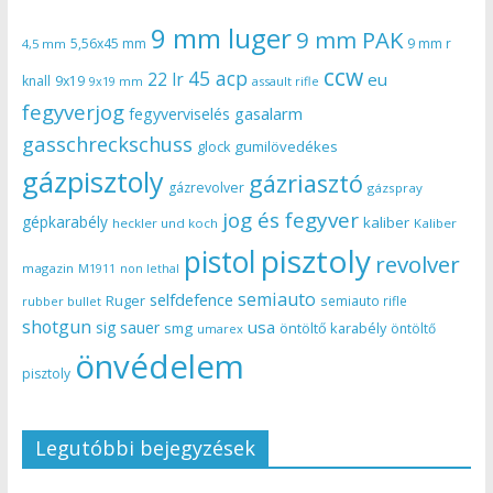
9 mm luger
9 mm PAK
5,56x45 mm
9 mm r
4,5 mm
ccw
45 acp
22 lr
eu
knall
9x19
9x19 mm
assault rifle
fegyverjog
gasalarm
fegyverviselés
gasschreckschuss
gumilövedékes
glock
gázpisztoly
gázriasztó
gázrevolver
gázspray
jog és fegyver
gépkarabély
kaliber
heckler und koch
Kaliber
pisztoly
pistol
revolver
magazin
non lethal
M1911
semiauto
selfdefence
Ruger
semiauto rifle
rubber bullet
shotgun
usa
sig sauer
smg
öntöltő karabély
öntöltő
umarex
önvédelem
pisztoly
Legutóbbi bejegyzések