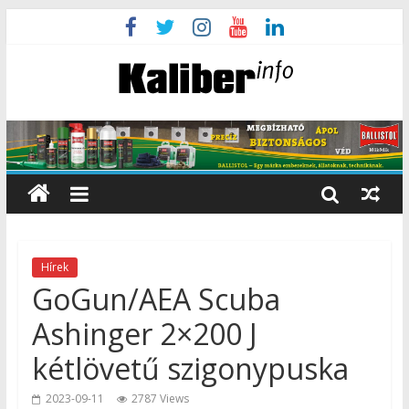
Hírek
GoGun/AEA Scuba
Ashinger 2×200 J
kétlövetű szigonypuska
2023-09-11
2787 Views