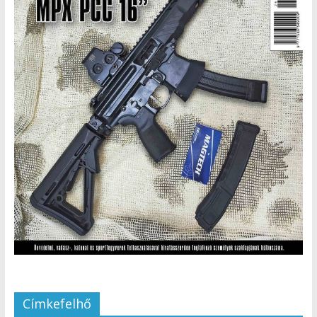
Címkefelhő