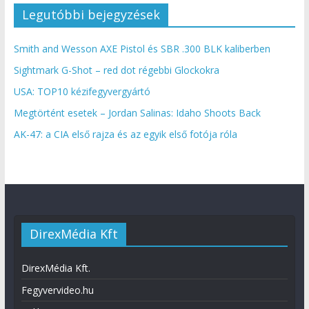
Legutóbbi bejegyzések
Smith and Wesson AXE Pistol és SBR .300 BLK kaliberben
Sightmark G-Shot – red dot régebbi Glockokra
USA: TOP10 kézifegyvergyártó
Megtörtént esetek – Jordan Salinas: Idaho Shoots Back
AK-47: a CIA első rajza és az egyik első fotója róla
DirexMédia Kft
DirexMédia Kft.
Fegyvervideo.hu