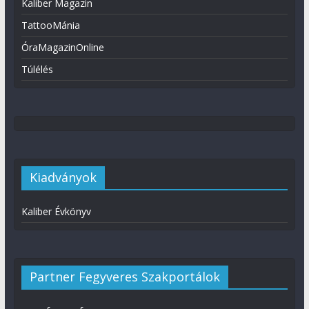
Kaliber Magazin
TattooMánia
ÓraMagazinOnline
Túlélés
Kiadványok
Kaliber Évkönyv
Partner Fegyveres Szakportálok