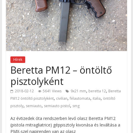
Hírek
Beretta PM12 – öntöltő
pisztolyként
,
,
2018-02-12
5641 Views
9x21 mm
beretta 12
Beretta
,
,
,
,
PM12 öntöltő pisztolyként
civilian
félautomata
italia
öntöltő
,
,
,
pisztoly
semiauto
semiauto pistol
smg
Az évtizedek óta rendszerben levő olasz Beretta PM12
(pistola mitragliatrice) géppisztoly kivonása és leváltása a
PMX-szel napirenden van az olasz