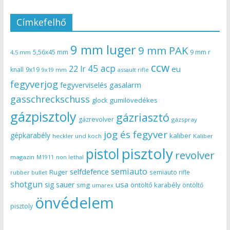
Címkefelhő
9 mm luger
9 mm PAK
5,56x45 mm
9 mm r
4,5 mm
ccw
45 acp
22 lr
eu
knall
9x19
9x19 mm
assault rifle
fegyverjog
gasalarm
fegyverviselés
gasschreckschuss
gumilövedékes
glock
gázpisztoly
gázriasztó
gázrevolver
gázspray
jog és fegyver
gépkarabély
kaliber
heckler und koch
Kaliber
pisztoly
pistol
revolver
magazin
non lethal
M1911
semiauto
selfdefence
Ruger
semiauto rifle
rubber bullet
shotgun
usa
sig sauer
smg
öntöltő karabély
öntöltő
umarex
önvédelem
pisztoly