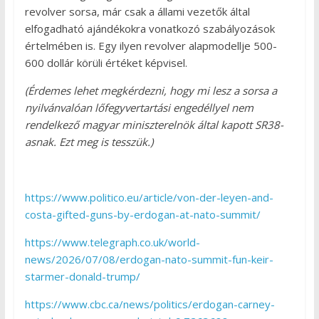
revolver sorsa, már csak a állami vezetők által
elfogadható ajándékokra vonatkozó szabályozások
értelmében is. Egy ilyen revolver alapmodellje 500-
600 dollár körüli értéket képvisel.
(Érdemes lehet megkérdezni, hogy mi lesz a sorsa a
nyilvánvalóan lőfegyvertartási engedéllyel nem
rendelkező magyar miniszterelnök által kapott SR38-
asnak. Ezt meg is tesszük.)
https://www.politico.eu/article/von-der-leyen-and-
costa-gifted-guns-by-erdogan-at-nato-summit/
https://www.telegraph.co.uk/world-
news/2026/07/08/erdogan-nato-summit-fun-keir-
starmer-donald-trump/
https://www.cbc.ca/news/politics/erdogan-carney-