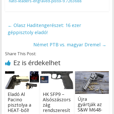
nato-leaders-engraved-pistol-9.7263688
←
Olasz Haditengerészet: 16 ezer
géppisztoly eladó!
Német PTB vs. magyar Dremel
→
Share This Post:
Ez is érdekelhet
Eladó Al
HK SFP9 –
Újra
Pacino
Alsószászors
gyártják az
pisztolya a
zág
S&W M648-
HEAT-ből!
rendszeresít