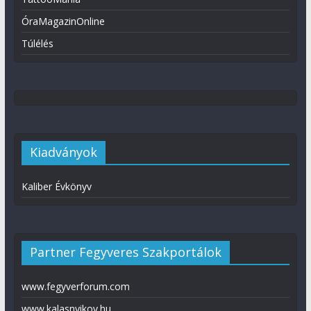
ÓraMagazinOnline
Túlélés
Kiadványok
Kaliber Évkönyv
Partner Fegyveres Szakportálok
www.fegyverforum.com
www.kalasnyikov.hu