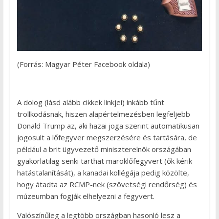
(Forrás: Magyar Péter Facebook oldala)
A dolog (lásd alább cikkek linkjei) inkább tűnt
trollkodásnak, hiszen alapértelmezésben legfeljebb
Donald Trump az, aki hazai joga szerint automatikusan
jogosult a lőfegyver megszerzésére és tartására, de
például a brit ügyvezető miniszterelnök országában
gyakorlatilag senki tarthat maroklőfegyvert (ők kérik
hatástalanítását), a kanadai kollégája pedig közölte,
hogy átadta az RCMP-nek (szövetségi rendőrség) és
múzeumban fogják elhelyezni a fegyvert.
Valószínűleg a legtöbb országban hasonló lesz a