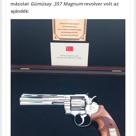
másolat
Gümüsay .357 Magnum
revolver volt az
ajándék: