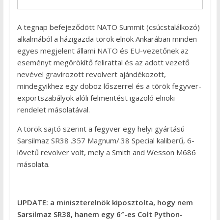
A tegnap befejeződött NATO Summit (csúcstalálkozó)
alkalmából a házigazda török elnök Ankarában minden
egyes megjelent állami NATO és EU-vezetőnek az
eseményt megörökítő felirattal és az adott vezető
nevével gravírozott revolvert ajándékozott,
mindegyikhez egy doboz lőszerrel és a török fegyver-
exportszabályok alóli felmentést igazoló elnöki
rendelet másolatával.
A török sajtó szerint a fegyver egy helyi gyártású
Sarsilmaz SR38 .357 Magnum/.38 Special kaliberű, 6-
lövetű revolver volt, mely a Smith and Wesson M686
másolata.
UPDATE: a miniszterelnök kiposztolta, hogy nem
Sarsilmaz SR38, hanem egy 6″-es Colt Python-