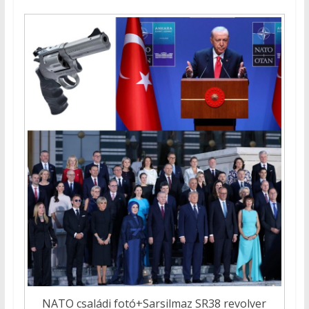
NATO családi fotó+Sarsilmaz SR38 revolver