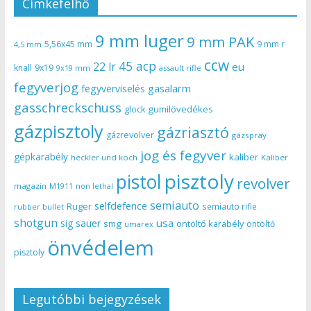
Címkefelhő
9 mm luger
9 mm PAK
5,56x45 mm
9 mm r
4,5 mm
ccw
45 acp
22 lr
eu
knall
9x19
9x19 mm
assault rifle
fegyverjog
gasalarm
fegyverviselés
gasschreckschuss
gumilövedékes
glock
gázpisztoly
gázriasztó
gázrevolver
gázspray
jog és fegyver
gépkarabély
kaliber
heckler und koch
Kaliber
pisztoly
pistol
revolver
magazin
non lethal
M1911
semiauto
selfdefence
Ruger
semiauto rifle
rubber bullet
shotgun
usa
sig sauer
smg
öntöltő karabély
öntöltő
umarex
önvédelem
pisztoly
Legutóbbi bejegyzések