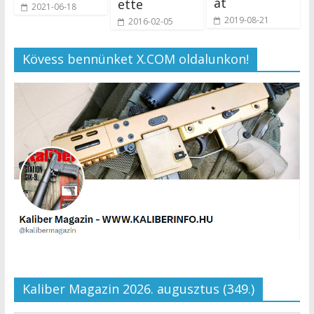
at
ette
2021-06-18
2019-08-21
2016-02-05
Kövess bennünket X.COM oldalunkon!
Kaliber Magazin 2026. augusztus (349.)