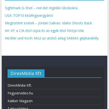
Sightmark G-Shot – red dot régebbi Glockokra
USA: TOP10 kézifegyvergyártó
Megtörtént esetek – Jordan Salinas: Idaho Shoots Back
AK-47: a CIA első rajza és az egyik első fotója róla
Heckler und Koch: kész az utolsó adag SA80A3 gépkarabély
DirexMédia Kft
DirexMédia Kft.
Fegyvervideo.hu
Kaliber Magazin
TattooMánia