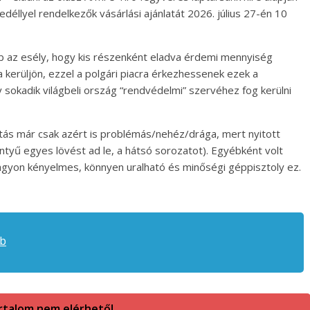
gedéllyel rendelkezők vásárlási ajánlatát 2026. július 27-én 10
bb az esély, hogy kis részenként eladva érdemi mennyiség
a kerüljön, ezzel a polgári piacra érkezhessenek ezek a
y sokadik világbeli ország “rendvédelmi” szervéhez fog kerülni
kítás már csak azért is problémás/nehéz/drága, mert nyitott
lentyű egyes lövést ad le, a hátsó sorozatot). Egyébként volt
nagyon kényelmes, könnyen uralható és minőségi géppisztoly ez.
ab
rtalom nem elérhető!