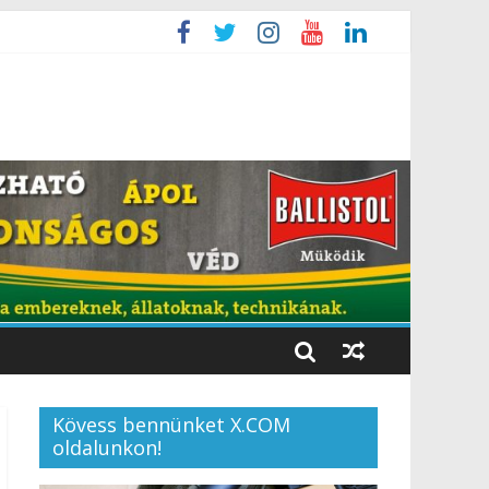
Kövess bennünket X.COM
oldalunkon!