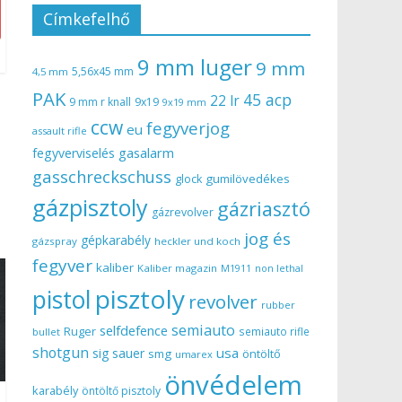
Címkefelhő
9 mm luger
9 mm
5,56x45 mm
4,5 mm
PAK
45 acp
22 lr
9 mm r knall
9x19
9x19 mm
ccw
fegyverjog
eu
assault rifle
gasalarm
fegyverviselés
gasschreckschuss
gumilövedékes
glock
gázpisztoly
gázriasztó
gázrevolver
jog és
gépkarabély
gázspray
heckler und koch
fegyver
kaliber
Kaliber magazin
non lethal
M1911
pisztoly
pistol
revolver
rubber
semiauto
selfdefence
Ruger
semiauto rifle
bullet
shotgun
usa
sig sauer
smg
öntöltő
umarex
önvédelem
karabély
öntöltő pisztoly