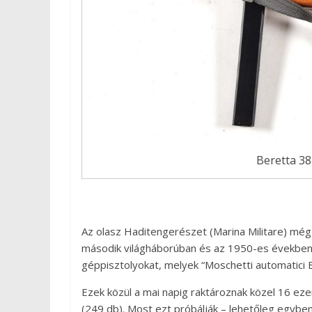
Beretta 38
Az olasz Haditengerészet (Marina Militare) még 
második világháborúban és az 1950-es években 
géppisztolyokat, melyek “Moschetti automatici B
Ezek közül a mai napig raktároznak közel 16 eze
(249 db). Most ezt próbálják – lehetőleg egyben 