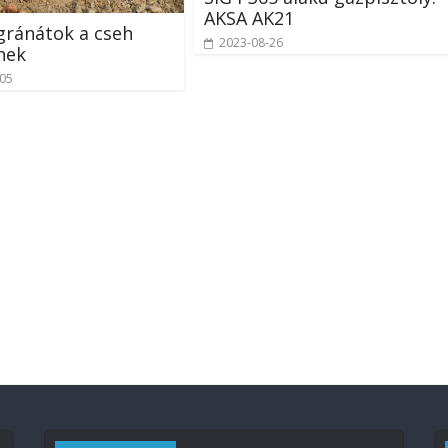
AKSA AK21
gránátok a cseh
2023-08-26
nek
-05