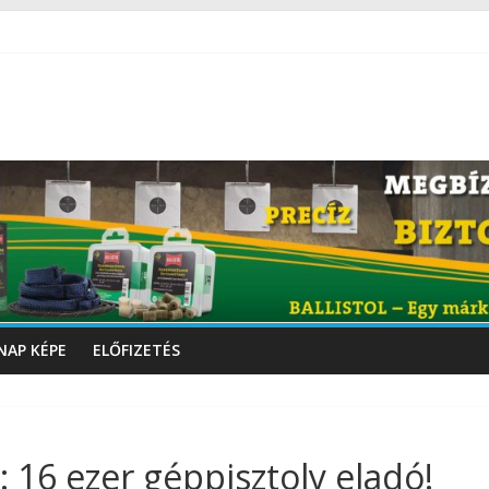
NAP KÉPE
ELŐFIZETÉS
 16 ezer géppisztoly eladó!