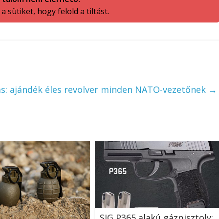
 sütiket, hogy felold a tiltást.
ás: ajándék éles revolver minden NATO-vezetőnek
→
SIG P365 alakú gázpisztoly: