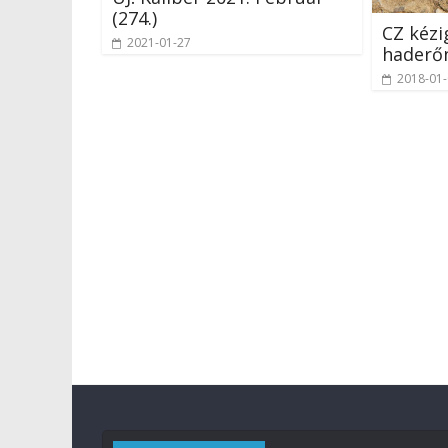
(274.)
CZ kézi
2021-01-27
haderő
2018-01