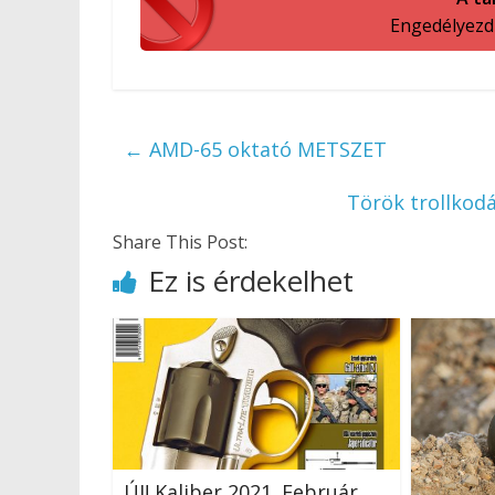
Engedélyezd a
←
AMD-65 oktató METSZET
Török trollkod
Share This Post:
Ez is érdekelhet
ÚJ! Kaliber 2021. Február