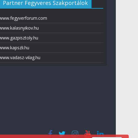
Partner Fegyveres Szakportálok
www.fegyverforum.com
www.kalasnyikov.hu
www.gazpisztoly.hu
www.kapszli.hu
www.vadasz-vilag.hu