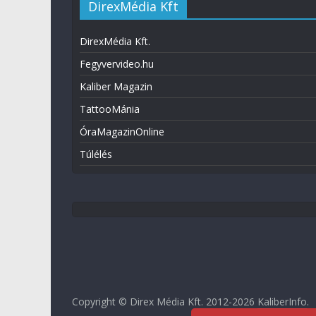
DirexMédia Kft
DirexMédia Kft.
Fegyvervideo.hu
Kaliber Magazin
TattooMánia
ÓraMagazinOnline
Túlélés
Copyright © Direx Média Kft. 2012-2026
KaliberInfo
.