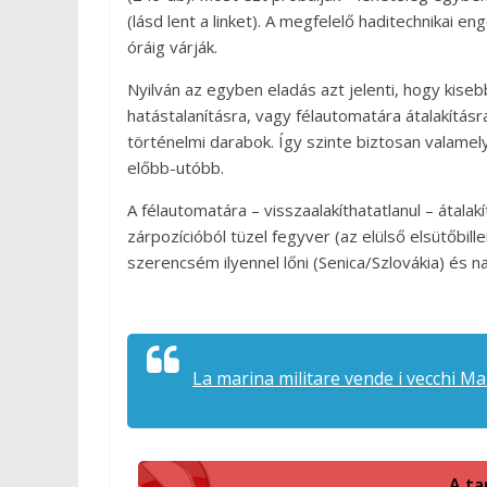
(lásd lent a linket). A megfelelő haditechnikai en
óráig várják.
Nyilván az egyben eladás azt jelenti, hogy kise
hatástalanításra, vagy félautomatára átalakításr
történelmi darabok. Így szinte biztosan valamel
előbb-utóbb.
A félautomatára – visszaalakíthatatlanul – átala
zárpozícióból tüzel fegyver (az elülső elsütőbil
szerencsém ilyennel lőni (Senica/Szlovákia) és 
La marina militare vende i vecchi M
A ta