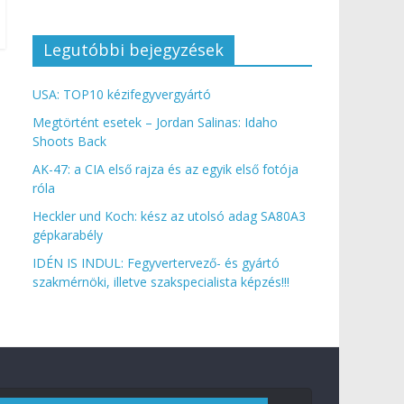
Legutóbbi bejegyzések
USA: TOP10 kézifegyvergyártó
Megtörtént esetek – Jordan Salinas: Idaho
Shoots Back
AK-47: a CIA első rajza és az egyik első fotója
róla
Heckler und Koch: kész az utolsó adag SA80A3
gépkarabély
IDÉN IS INDUL: Fegyvertervező- és gyártó
szakmérnöki, illetve szakspecialista képzés!!!