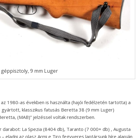
 géppisztoly, 9 mm Luger
az 1980-as években is használta (hajói fedélzetén tartotta) a
gyártott, klasszikus fatusás Beretta 38 (9 mm Luger)
eretta, (MAB)” jelzéssel voltak rendszerben.
r darabot: La Spezia (8404 db), Taranto (7 000+ db) , Augusta
– eladni az olasz Armi e Tiro fegyveres laptársunk híre alapján