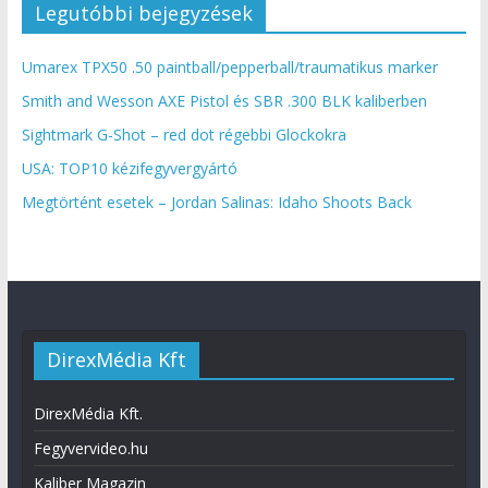
Legutóbbi bejegyzések
Umarex TPX50 .50 paintball/pepperball/traumatikus marker
Smith and Wesson AXE Pistol és SBR .300 BLK kaliberben
Sightmark G-Shot – red dot régebbi Glockokra
USA: TOP10 kézifegyvergyártó
Megtörtént esetek – Jordan Salinas: Idaho Shoots Back
DirexMédia Kft
DirexMédia Kft.
Fegyvervideo.hu
Kaliber Magazin