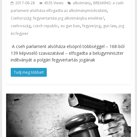
,
2017-06-28
4535 Views
alkotmány
BREAKING: a cseh
,
parlament alsóháza elfogadta az alkotmánymódosítást
,
Csehország: fegyvertartási jog alkotmányba emelése?
,
,
,
,
,
csehroszág
czech republic
eu gun ban
fegyverjog
gun law
jog
és fegyver
A cseh parlament alsóháza elsöprő többséggel – 168-ból
139 képviselő szavazatával – elfogadta a belügyminiszter
indítványát a polgári fegyvertartás jogának
Tudj meg többet!