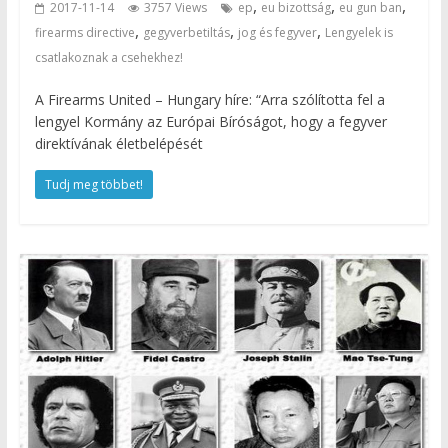
,
,
,
2017-11-14
3757 Views
ep
eu bizottság
eu gun ban
,
,
,
firearms directive
gegyverbetiltás
jog és fegyver
Lengyelek is
csatlakoznak a csehekhez!
A Firearms United – Hungary híre: “Arra szólította fel a
lengyel Kormány az Európai Bíróságot, hogy a fegyver
direktívának életbelépését
Tudj meg többet!