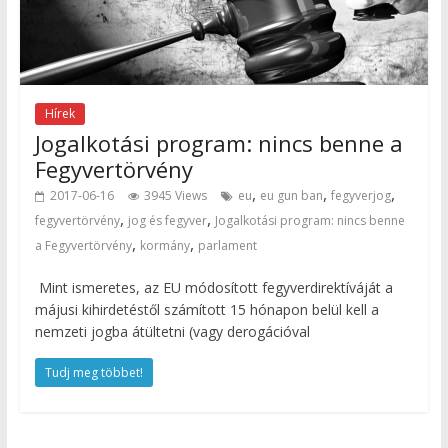
Hírek
Jogalkotási program: nincs benne a
Fegyvertörvény
,
,
,
2017-06-16
3945 Views
eu
eu gun ban
fegyverjog
,
,
fegyvertörvény
jog és fegyver
Jogalkotási program: nincs benne
,
,
a Fegyvertörvény
kormány
parlament
Mint ismeretes, az EU módosított fegyverdirektíváját a
májusi kihirdetéstől számított 15 hónapon belül kell a
nemzeti jogba átültetni (vagy derogációval
Tudj meg többet!