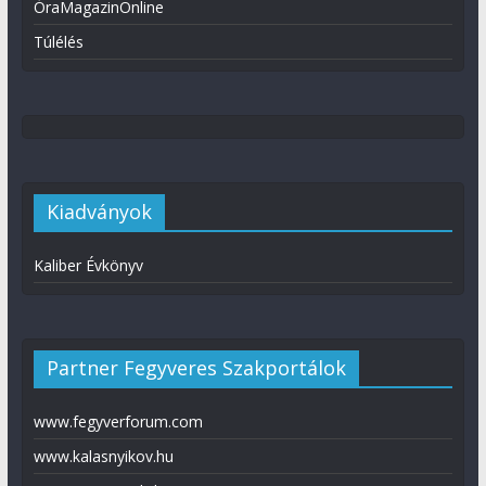
ÓraMagazinOnline
Túlélés
Kiadványok
Kaliber Évkönyv
Partner Fegyveres Szakportálok
www.fegyverforum.com
www.kalasnyikov.hu