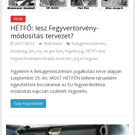
Hírek
HÉTFŐ: lesz Fegyvertörvény-
módosítás tervezet?
,
2017-09-23
3838 Views
belügyminisztérium
,
,
,
,
,
bizottság
bm
eu
eu gun ban
fegyverjog
HÉTFŐ: lesz
,
Fegyvertörvénymódosítás tervezet?
jog és fegyver
Figyelem! A Belügyminisztérium jogalkotási terve alapján
szeptember 25.-én, MOST HÉTFŐN kellene társadalmi
egyeztetésre bocsátaniuk az EU fegyverdirektíva-
módosítás kapcsán született Fegyvertv.
Tudj meg többet!