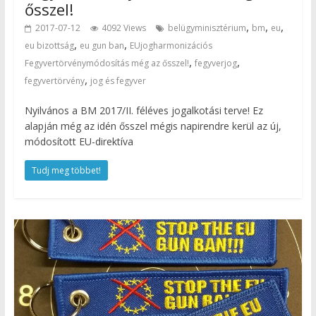
ősszel!
,
,
,
2017-07-12
4092 Views
belügyminisztérium
bm
eu
,
,
eu bizottság
eu gun ban
EUjogharmonizációs
,
,
Fegyvertörvénymódosítás még az ősszel!
fegyverjog
,
fegyvertörvény
jog és fegyver
Nyilvános a BM 2017/II. féléves jogalkotási terve! Ez
alapján még az idén ősszel mégis napirendre kerül az új,
módosított EU-direktíva
Tudj meg többet!