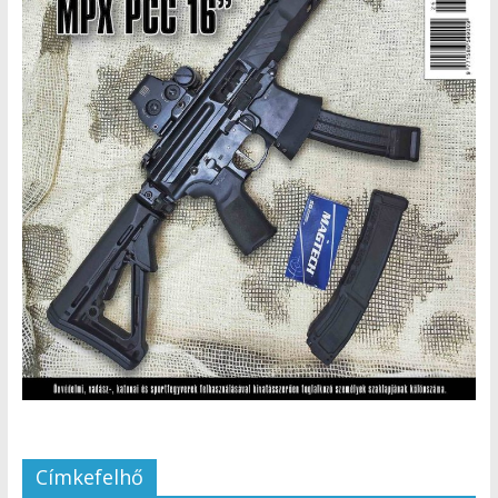
Címkefelhő