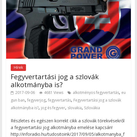
Hírek
Fegyvertartási jog a szlovák
alkotmányba is?
,
2017-09-06
4681 Views
alkotményos fegyvertartás
eu
,
,
,
gun ban
fegyverjog
fegyvertartás
Fegyvertartási jog a szlovák
,
,
,
alkotmányba is?
jog és fegyver
slovakia
Szlovákia
Részletes és egészen korrekt cikk a szlovák törekvésekről
a fegyvertartási jog alkotmányba emelése kapcsán!
http://inforadio.hu/tudositoink/2017/09/05/alkotmanyba_f