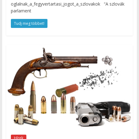
oglalnak_a_fegyvertartasi_jogot_a_szlovakok “A szlovák
parlament
Tudj meg többet!
Hírek