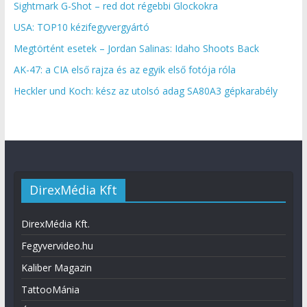
Sightmark G-Shot – red dot régebbi Glockokra
USA: TOP10 kézifegyvergyártó
Megtörtént esetek – Jordan Salinas: Idaho Shoots Back
AK-47: a CIA első rajza és az egyik első fotója róla
Heckler und Koch: kész az utolsó adag SA80A3 gépkarabély
DirexMédia Kft
DirexMédia Kft.
Fegyvervideo.hu
Kaliber Magazin
TattooMánia