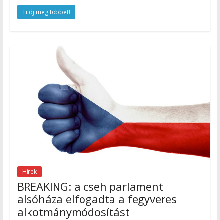
Tudj meg többet!
Hírek
BREAKING: a cseh parlament
alsóháza elfogadta a fegyveres
alkotmánymódosítást