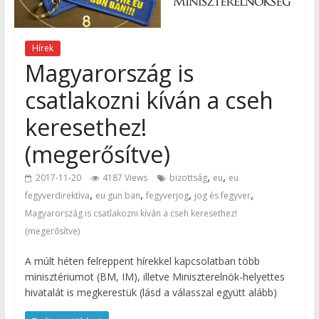
Hírek
Magyarország is
csatlakozni kíván a cseh
keresethez!
(megerősítve)
,
,
2017-11-20
4187 Views
bizottság
eu
eu
,
,
,
,
fegyverdirektíva
eu gun ban
fegyverjog
jog és fegyver
Magyarország is csatlakozni kíván a cseh keresethez!
(megerősítve)
A múlt héten felreppent hírekkel kapcsolatban több
minisztériumot (BM, IM), illetve Miniszterelnök-helyettes
hivatalát is megkerestük (lásd a válasszal együtt alább)