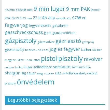
9 mm luger
9 mm PAK
5,56x45 mm
9 mm r
4,5 mm
ccw
45 acp
22 lr
eu
knall
9x19
9x19 mm
assault rifle
fegyverjog
gasalarm
fegyverviselés
gasschreckschuss
gumilövedékes
glock
gázpisztoly
gázriasztó
gázrevolver
gázspray
jog és fegyver
gépkarabély
kaliber
heckler und koch
Kaliber
pisztoly
pistol
revolver
magazin
non lethal
M1911
semiauto
selfdefence
Ruger
semiauto rifle
rubber bullet
shotgun
usa
sig sauer
smg
öntöltő karabély
öntöltő
umarex
önvédelem
pisztoly
Legutóbbi bejegyzések