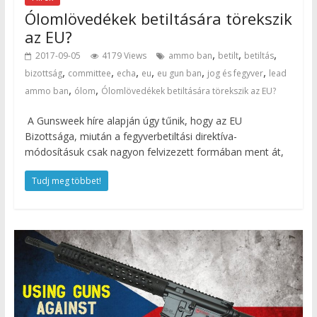
Ólomlövedékek betiltására törekszik
az EU?
,
,
,
2017-09-05
4179 Views
ammo ban
betilt
betiltás
,
,
,
,
,
,
bizottság
committee
echa
eu
eu gun ban
jog és fegyver
lead
,
,
ammo ban
ólom
Ólomlövedékek betiltására törekszik az EU?
A Gunsweek híre alapján úgy tűnik, hogy az EU
Bizottsága, miután a fegyverbetiltási direktíva-
módosításuk csak nagyon felvizezett formában ment át,
Tudj meg többet!