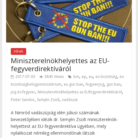
Hírek
Miniszterelnökhelyettes az EU-
fegyverdirektíváról
,
,
,
,
2017-07-03
3845 Views
bm
ep
eu
eu bizottság
eu
,
,
,
,
bizottságbelügyminisztérium
eu gun ban
fegyverjog
gun ban
,
,
jog és fegyver
Miniszterelnökhelyettes az EUfegyverdirektíváról
,
,
Pinter Sandor
Semjén Zsolt
vadászat
A Nimród vadászújság idén júliusi számának
bevezetőjében idézik dr. Semjén Zsolt miniszterelnök-
helyettest az EU-fegyverdirektíva ügyében, mely
nyilatkozat némileg ellenmondónak látszik