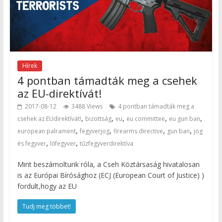
Hírek
4 pontban támadták meg a csehek
az EU-direktívát!
2017-08-12
3488 Views
4 pontban támadták meg a
,
,
,
,
,
csehek az EUdirektívát!
bizottság
eu
eu committee
eu gun ban
,
,
,
,
european palrament
fegyverjog
firearms directive
gun ban
jog
,
,
és fegyver
lőfegyver
tűzfegyverdirektíva
Mint beszámoltunk róla, a Cseh Köztársaság hivatalosan
is az Európai Bírósághoz (ECJ (European Court of Justice) )
fordult,hogy az EU
Tudj meg többet!