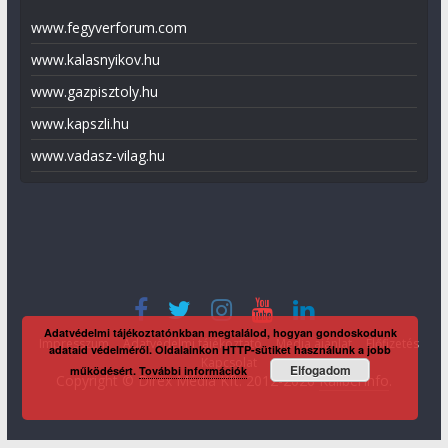
www.fegyverforum.com
www.kalasnyikov.hu
www.gazpisztoly.hu
www.kapszli.hu
www.vadasz-vilag.hu
Adatvédelmi tájékoztatónkban megtalálod, hogyan gondoskodunk
Impresszum
Adatvédelmi tájékoztató
Média ajánlat
Előfizetés
adataid védelméről. Oldalainkon HTTP-sütiket használunk a jobb
Kapcsolat
Elfogadom
működésért.
További információk
Copyright © Direx Média Kft. 2012-2026
KaliberInfo
.