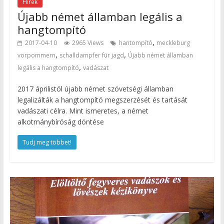
Hírek
Újabb német államban legális a
hangtompító
,
2017-04-10
2965 Views
hantompító
meckleburg
,
,
vorpommern
schalldampfer für jagd
Újabb német államban
,
legális a hangtompító
vadászat
2017 áprilistól újabb német szövetségi államban
legalizálták a hangtompító megszerzését és tartását
vadászati célra. Mint ismeretes, a német
alkotmánybíróság döntése
Tudj meg többet!