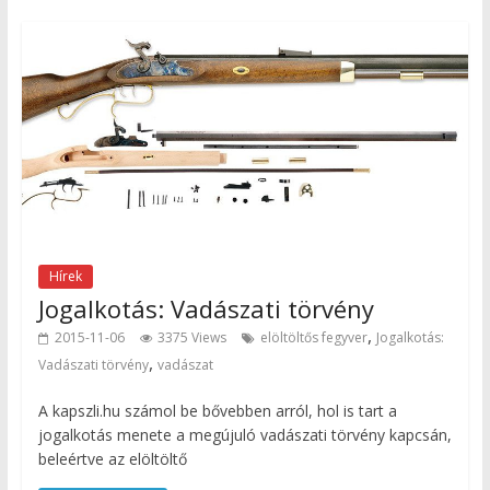
Hírek
Jogalkotás: Vadászati törvény
,
2015-11-06
3375 Views
elöltöltős fegyver
Jogalkotás:
,
Vadászati törvény
vadászat
A kapszli.hu számol be bővebben arról, hol is tart a
jogalkotás menete a megújuló vadászati törvény kapcsán,
beleértve az elöltöltő