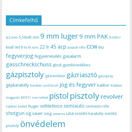
Címkefelhő
9 mm luger
9 mm PAK
5,56x45 mm
9 mm r
4,5 mm
ccw
45 acp
22 lr
eu
knall
9x19
9x19 mm
assault rifle
fegyverjog
gasalarm
fegyverviselés
gasschreckschuss
gumilövedékes
glock
gázpisztoly
gázriasztó
gázrevolver
gázspray
jog és fegyver
gépkarabély
kaliber
heckler und koch
Kaliber
pisztoly
pistol
revolver
magazin
non lethal
M1911
semiauto
selfdefence
Ruger
semiauto rifle
rubber bullet
shotgun
usa
sig sauer
smg
öntöltő karabély
öntöltő
umarex
önvédelem
pisztoly