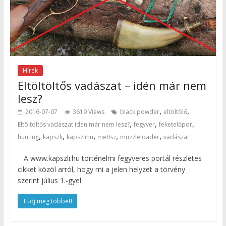
Hírek
Eltöltöltős vadászat – idén már nem
lesz?
,
,
2016-07-07
3619 Views
black powder
eltöltölő
,
,
,
Eltöltöltős vadászat idén már nem lesz?
fegyver
feketelőpor
,
,
,
,
,
hunting
kapszli
kapszlihu
meflsz
muzzleloader
vadászat
A www.kapszli.hu történelmi fegyveres portál részletes
cikket közöl arról, hogy mi a jelen helyzet a törvény
szerint július 1.-gyel
Tudj meg többet!