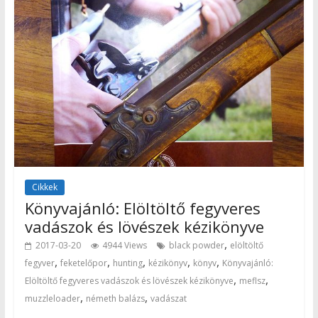
Cikkek
Könyvajánló: Elöltöltő fegyveres
vadászok és lövészek kézikönyve
,
2017-03-20
4944 Views
black powder
elöltöltő
,
,
,
,
,
fegyver
feketelőpor
hunting
kézikönyv
könyv
Könyvajánló:
,
,
Elöltöltő fegyveres vadászok és lövészek kézikönyve
meflsz
,
,
muzzleloader
németh balázs
vadászat