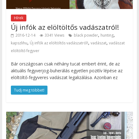
Hírek
Új infók az elöltöltős vadászatról!
,
,
2016-12-14
3341 Views
black powder
hunting
,
,
,
kapszlihu
Új infók az elöltöltős vadászatról!
vadászat
vadászat
elöltöltő fegyver
Bár országosan csak néhány tucat embert érint, de az
aktuális fegyverjog-buherálás egyetlen pozitív lépése az
elöltöltő-fegyveres vadászat legalizálása. Azonban ez
Tudj meg többet!