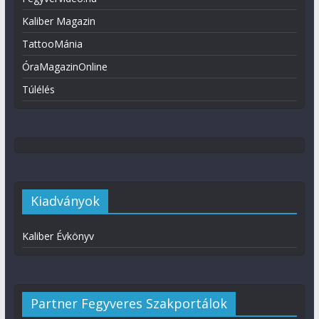
Kaliber Magazin
TattooMánia
ÓraMagazinOnline
Túlélés
Kiadványok
Kaliber Évkönyv
Partner Fegyveres Szakportálok