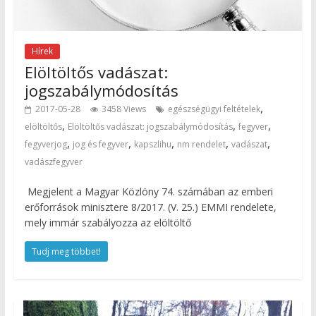
Hírek
Elöltöltős vadászat:
jogszabálymódosítás
,
2017-05-28
3458 Views
egészségügyi feltételek
,
,
,
elöltöltős
Elöltöltős vadászat: jogszabálymódosítás
fegyver
,
,
,
,
,
fegyverjog
jog és fegyver
kapszlihu
nm rendelet
vadászat
vadászfegyver
Megjelent a Magyar Közlöny 74. számában az emberi
erőforrások minisztere 8/2017. (V. 25.) EMMI rendelete,
mely immár szabályozza az elöltöltő
Tudj meg többet!