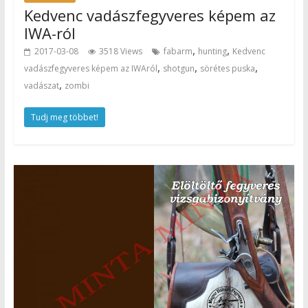
Kedvenc vadászfegyveres képem az
IWA-ról
,
,
2017-03-08
3518 Views
fabarm
hunting
Kedvenc
,
,
,
vadászfegyveres képem az IWAról
shotgun
sörétes puska
,
vadászat
zombi
Tudj meg többet!