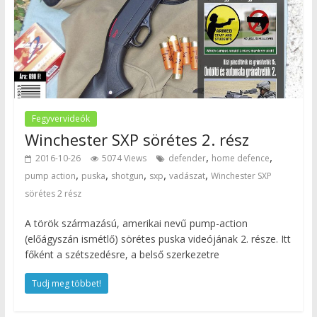
Fegyvervideók
Winchester SXP sörétes 2. rész
,
,
2016-10-26
5074 Views
defender
home defence
,
,
,
,
,
pump action
puska
shotgun
sxp
vadászat
Winchester SXP
sörétes 2 rész
A török származású, amerikai nevű pump-action
(előágyszán ismétlő) sörétes puska videójának 2. része. Itt
főként a szétszedésre, a belső szerkezetre
Tudj meg többet!