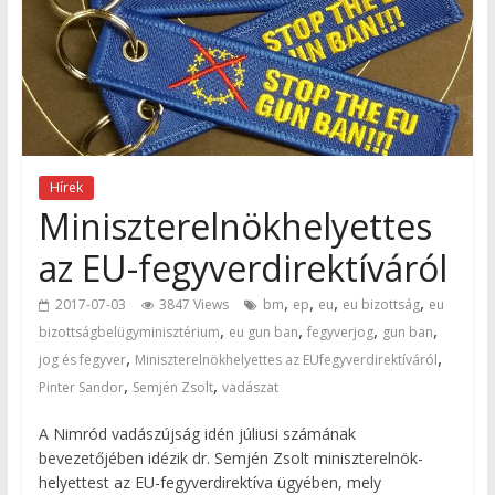
Hírek
Miniszterelnökhelyettes
az EU-fegyverdirektíváról
,
,
,
,
2017-07-03
3847 Views
bm
ep
eu
eu bizottság
eu
,
,
,
,
bizottságbelügyminisztérium
eu gun ban
fegyverjog
gun ban
,
,
jog és fegyver
Miniszterelnökhelyettes az EUfegyverdirektíváról
,
,
Pinter Sandor
Semjén Zsolt
vadászat
A Nimród vadászújság idén júliusi számának
bevezetőjében idézik dr. Semjén Zsolt miniszterelnök-
helyettest az EU-fegyverdirektíva ügyében, mely