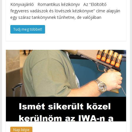
Könyvajánló Romantikus kézikönyv Az “Elöltöltő
fegyveres vadászok és lövészek kézikönyve” címe alapján
egy száraz tankönyvnek tűnhetne, de valójában
Tudj meg többet!
Nap képe