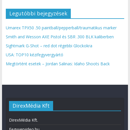
Legutóbbi bejegyzések
Umarex TPX50 .50 paintball/pepperball/traumatikus marker
Smith and Wesson AXE Pistol és SBR .300 BLK kaliberben
Sightmark G-Shot – red dot régebbi Glockokra
USA: TOP10 kézifegyvergyártó
Megtörtént esetek – Jordan Salinas: Idaho Shoots Back
DirexMédia Kft
DirexMédia Kft.
Fegyvervideo.hu