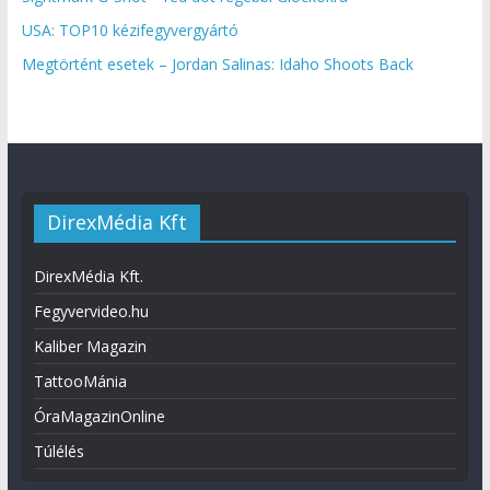
USA: TOP10 kézifegyvergyártó
Megtörtént esetek – Jordan Salinas: Idaho Shoots Back
DirexMédia Kft
DirexMédia Kft.
Fegyvervideo.hu
Kaliber Magazin
TattooMánia
ÓraMagazinOnline
Túlélés