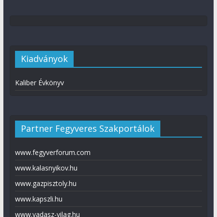
Kiadványok
Kaliber Évkönyv
Partner Fegyveres Szakportálok
www.fegyverforum.com
www.kalasnyikov.hu
www.gazpisztoly.hu
www.kapszli.hu
www.vadasz-vilag.hu