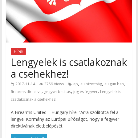
Hírek
Lengyelek is csatlakoznak
a csehekhez!
,
,
,
2017-11-14
3759 Views
ep
eu bizottság
eu gun ban
,
,
,
firearms directive
gegyverbetiltás
jog és fegyver
Lengyelek is
csatlakoznak a csehekhez!
A Firearms United – Hungary híre: “Arra szólította fel a
lengyel Kormány az Európai Bíróságot, hogy a fegyver
direktívának életbelépését