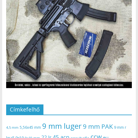
Címkefelhő
9 mm luger
9 mm PAK
5,56x45 mm
9 mm r
4,5 mm
ccw
45 acp
22 lr
eu
knall
9x19
9x19 mm
assault rifle