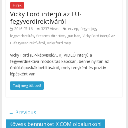
Hírek
Vicky Ford interjú az EU-
fegyverdirektíváról
,
,
,
2016-07-16
3237 Views
ec
ep
fegyerjog
,
,
,
fegyverbetiltás
firearms directive
gun ban
Vicky Ford interjú az
,
EUfegyverdirektíváról
vicky ford mep
Vicky Ford (EP-képviselő/UK) VIDEÓ interjú a
fegyverdirektíva-módosítás kapcsán, benne nyíltan az
öntöltő puskák betiltásáról, mely tényként és pozitív
lépésként van
Tudj meg többet!
← Previous
Kövess bennünket X.COM oldalunkon!