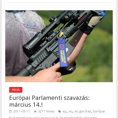
Hírek
Európai Parlamenti szavazás:
március 14.!
,
,
,
2017-03-11
3217 Views
ep
eu
eu gun ban
Európai
,
,
Parlamenti szavazás: március 14!
fegyverbetiltás
firearms