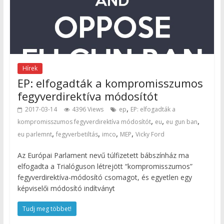
Hírek
EP: elfogadták a kompromisszumos
fegyverdirektíva módosítót
,
2017-03-14
4396 Views
ep
EP: elfogadták a
,
,
,
kompromisszumos fegyverdirektíva módosítót
eu
eu gun ban
,
,
,
,
eu parlemnt
fegyverbetiltás
imco
MEP
Vicky Ford
Az Európai Parlament nevű túlfizetett bábszínház ma
elfogadta a Trialóguson létrejött “kompromisszumos”
fegyverdirektíva-módosító csomagot, és egyetlen egy
képviselői módosító indítványt
Tudj meg többet!