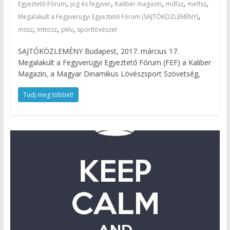
,
,
,
,
,
Egyeztető Fórum
jog és fegyver
Kaliber magazin
mdlsz
meflsz
,
Megalakult a Fegyverügyi Egyeztető Fórum (SAJTÓKÖZLEMÉNY)
,
,
,
mssz
mttosz
pklv
sportlövészet
SAJTÓKÖZLEMÉNY Budapest, 2017. március 17.
Megalakult a Fegyverügyi Egyeztető Fórum (FEF) a Kaliber
Magazin, a Magyar Dinamikus Lövészsport Szövetség,
Tudj meg többet!