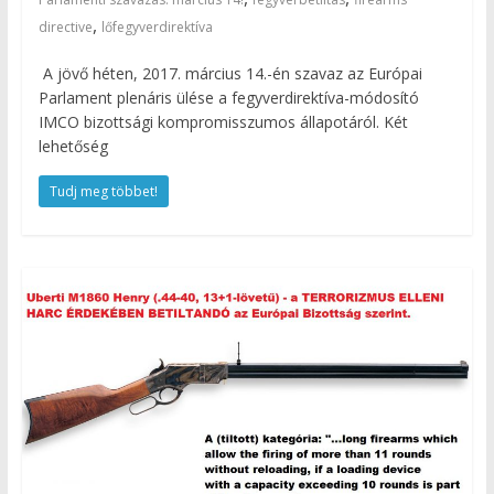
,
directive
lőfegyverdirektíva
A jövő héten, 2017. március 14.-én szavaz az Európai
Parlament plenáris ülése a fegyverdirektíva-módosító
IMCO bizottsági kompromisszumos állapotáról. Két
lehetőség
Tudj meg többet!