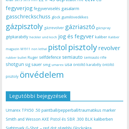
fegyverjog
gasalarm
fegyverviselés
gasschreckschuss
gumilövedékes
glock
gázpisztoly
gázriasztó
gázrevolver
gázspray
jog és fegyver
gépkarabély
kaliber
heckler und koch
Kaliber
pisztoly
pistol
revolver
magazin
non lethal
M1911
semiauto
selfdefence
Ruger
semiauto rifle
rubber bullet
shotgun
usa
sig sauer
smg
öntöltő karabély
öntöltő
umarex
önvédelem
pisztoly
Legutóbbi bejegyzések
Umarex TPX50 .50 paintball/pepperball/traumatikus marker
Smith and Wesson AXE Pistol és SBR .300 BLK kaliberben
Sightmark G-Shot – red dot régebbi Glockokra