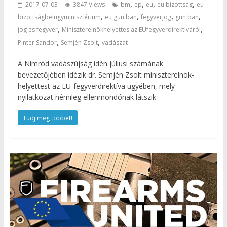
,
,
,
,
2017-07-03
3847 Views
bm
ep
eu
eu bizottság
eu
,
,
,
,
bizottságbelügyminisztérium
eu gun ban
fegyverjog
gun ban
,
,
jog és fegyver
Miniszterelnökhelyettes az EUfegyverdirektíváról
,
,
Pinter Sandor
Semjén Zsolt
vadászat
A Nimród vadászújság idén júliusi számának
bevezetőjében idézik dr. Semjén Zsolt miniszterelnök-
helyettest az EU-fegyverdirektíva ügyében, mely
nyilatkozat némileg ellenmondónak látszik
Tudj meg többet!