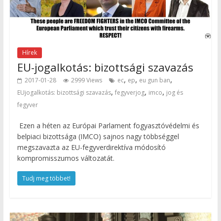
Hírek
EU-jogalkotás: bizottsági szavazás
,
,
,
2017-01-28
2999 Views
ec
ep
eu gun ban
,
,
,
EUjogalkotás: bizottsági szavazás
fegyverjog
imco
jog és
fegyver
Ezen a héten az Európai Parlament fogyasztóvédelmi és
belpiaci bizottsága (IMCO) sajnos nagy többséggel
megszavazta az EU-fegyverdirektíva módosító
kompromisszumos változatát.
Tudj meg többet!