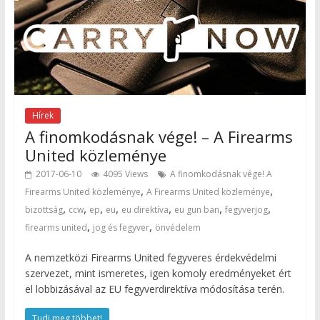
Hírek
A finomkodásnak vége! – A Firearms
United közleménye
2017-06-10
4095 Views
A finomkodásnak vége! A
,
,
Firearms United közleménye
A Firearms United közleménye
,
,
,
,
,
,
,
bizottság
ccw
ep
eu
eu direktíva
eu gun ban
fegyverjog
,
,
firearms united
jog és fegyver
önvédelem
A nemzetközi Firearms United fegyveres érdekvédelmi
szervezet, mint ismeretes, igen komoly eredményeket ért
el lobbizásával az EU fegyverdirektíva módosítása terén.
Tudj meg többet!