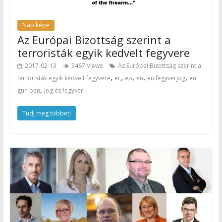
Nap képe
Az Európai Bizottság szerint a
terroristák egyik kedvelt fegyvere
2017-02-13
3467 Views
Az Európai Bizottság szerint a
,
,
,
,
,
terroristák egyik kedvelt fegyvere
ec
ep
eu
eu fegyverjog
eu
,
gun ban
jog és fegyver
Tudj meg többet!