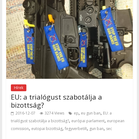
Hírek
EU: a trialógust szabotálja a
bizottság?
,
,
2016-12-07
3274 Views
ep
eu gun ban
EU: a
,
,
trialógust szabotálja a bizottság?
európai parlament
european
,
,
,
,
comission
eutopai bizottság
fegyverbetilt
gun ban
sec