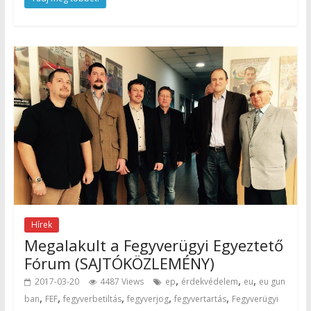
Hírek
Megalakult a Fegyverügyi Egyeztető
Fórum (SAJTÓKÖZLEMÉNY)
,
,
,
2017-03-20
4487 Views
ep
érdekvédelem
eu
eu gun
,
,
,
,
,
ban
FEF
fegyverbetiltás
fegyverjog
fegyvertartás
Fegyverügyi