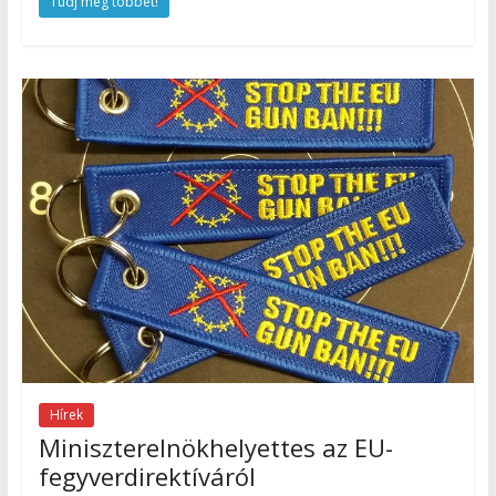
Tudj meg többet!
Hírek
Miniszterelnökhelyettes az EU-
fegyverdirektíváról