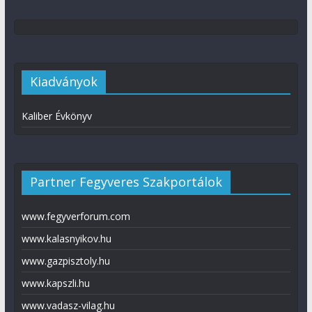
Kiadványok
Kaliber Évkönyv
Partner Fegyveres Szakportálok
www.fegyverforum.com
www.kalasnyikov.hu
www.gazpisztoly.hu
www.kapszli.hu
www.vadasz-vilag.hu