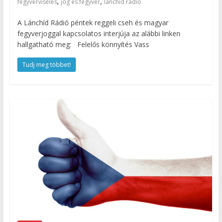
,
,
fegyverviselés
jog és fegyver
lánchíd rádió
A Lánchíd Rádió péntek reggeli cseh és magyar
fegyverjoggal kapcsolatos interjúja az alábbi linken
hallgatható meg: Felelős könnyítés Vass
Tudj meg többet!