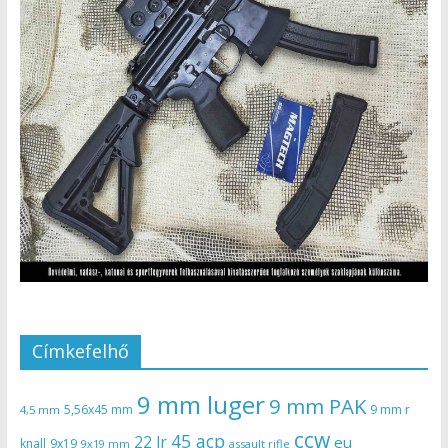
Címkefelhő
9 mm luger
9 mm PAK
5,56x45 mm
9 mm r
4,5 mm
ccw
45 acp
22 lr
eu
knall
9x19
9x19 mm
assault rifle