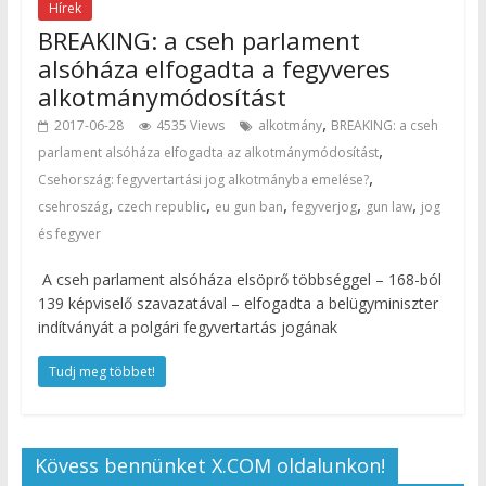
Hírek
BREAKING: a cseh parlament
alsóháza elfogadta a fegyveres
alkotmánymódosítást
,
2017-06-28
4535 Views
alkotmány
BREAKING: a cseh
,
parlament alsóháza elfogadta az alkotmánymódosítást
,
Csehország: fegyvertartási jog alkotmányba emelése?
,
,
,
,
,
csehroszág
czech republic
eu gun ban
fegyverjog
gun law
jog
és fegyver
A cseh parlament alsóháza elsöprő többséggel – 168-ból
139 képviselő szavazatával – elfogadta a belügyminiszter
indítványát a polgári fegyvertartás jogának
Tudj meg többet!
Kövess bennünket X.COM oldalunkon!