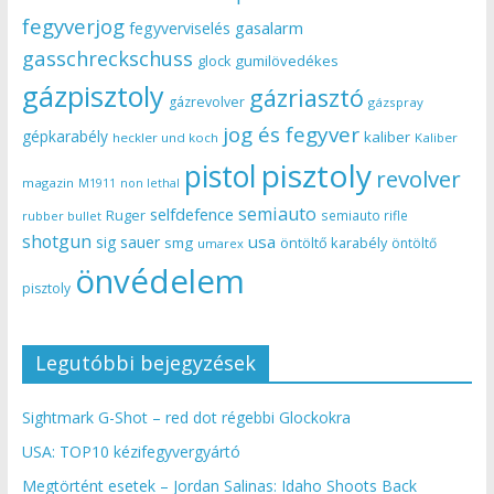
fegyverjog
gasalarm
fegyverviselés
gasschreckschuss
gumilövedékes
glock
gázpisztoly
gázriasztó
gázrevolver
gázspray
jog és fegyver
gépkarabély
kaliber
heckler und koch
Kaliber
pisztoly
pistol
revolver
magazin
non lethal
M1911
semiauto
selfdefence
Ruger
semiauto rifle
rubber bullet
shotgun
usa
sig sauer
smg
öntöltő karabély
öntöltő
umarex
önvédelem
pisztoly
Legutóbbi bejegyzések
Sightmark G-Shot – red dot régebbi Glockokra
USA: TOP10 kézifegyvergyártó
Megtörtént esetek – Jordan Salinas: Idaho Shoots Back