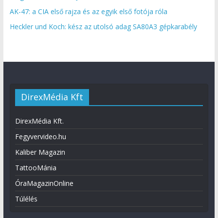
AK-47: a CIA első rajza és az egyik első fotója róla
Heckler und Koch: kész az utolsó adag SA80A3 gépkarabély
DirexMédia Kft
DirexMédia Kft.
Fegyvervideo.hu
Kaliber Magazin
TattooMánia
ÓraMagazinOnline
Túlélés