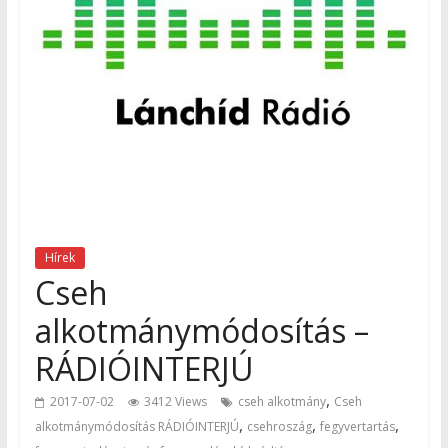
Hírek
Cseh
alkotmánymódosítás –
RÁDIÓINTERJÚ
,
2017-07-02
3412 Views
cseh alkotmány
Cseh
,
,
,
alkotmánymódosítás RÁDIÓINTERJÚ
csehroszág
fegyvertartás