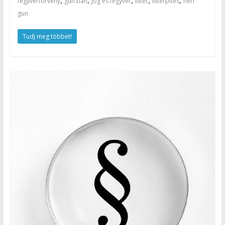
fegyvertörvény
gun ban
jog és fegyver
lőtér
lőtérpítés
nerf
gun
Tudj meg többet!