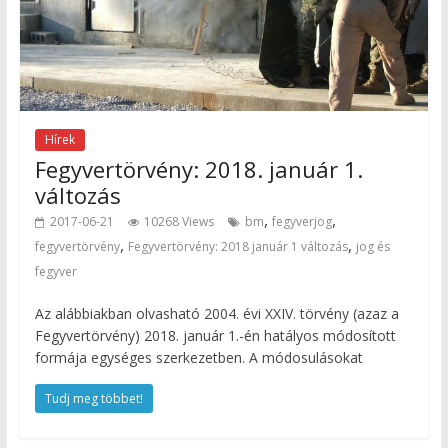
Hírek
Fegyvertörvény: 2018. január 1.
változás
,
,
2017-06-21
10268 Views
bm
fegyverjog
,
,
fegyvertörvény
Fegyvertörvény: 2018 január 1 változás
jog és
fegyver
Az alábbiakban olvasható 2004. évi XXIV. törvény (azaz a
Fegyvertörvény) 2018. január 1.-én hatályos módosított
formája egységes szerkezetben. A módosulásokat
Tudj meg többet!