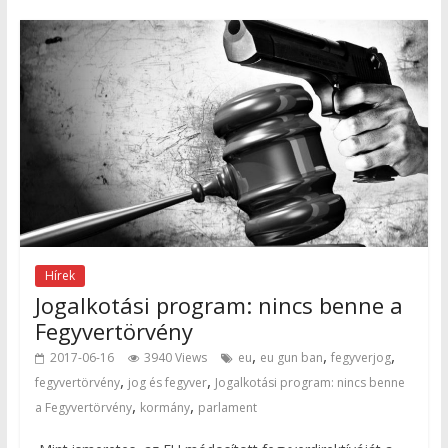
Hírek
Jogalkotási program: nincs benne a
Fegyvertörvény
,
,
,
2017-06-16
3940 Views
eu
eu gun ban
fegyverjog
,
,
fegyvertörvény
jog és fegyver
Jogalkotási program: nincs benne
,
,
a Fegyvertörvény
kormány
parlament