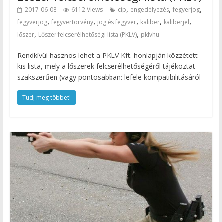
,
,
,
2017-06-08
6112 Views
cip
engedélyezés
fegyerjog
,
,
,
,
,
fegyverjog
fegyvertörvény
jog és fegyver
kaliber
kaliberjel
,
,
lőszer
Lőszer felcserélhetőségi lista (PKLV)
pklvhu
Rendkívül hasznos lehet a PKLV Kft. honlapján közzétett
kis lista, mely a lőszerek felcserélhetőségéről tájékoztat
szakszerűen (vagy pontosabban: lefele kompatibilitásáról
Tudj meg többet!