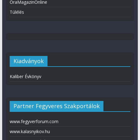
ÓraMagazinOnline
Túlélés
Kiadványok
Kaliber Évkönyv
Partner Fegyveres Szakportálok
www.fegyverforum.com
www.kalasnyikov.hu