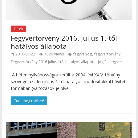
Hírek
Fegyvertörvény 2016. július 1.-től
hatályos állapota
,
,
2016-05-22
4520 Views
fegyverjog
fegyvertörvény
,
Fegyvertörvény 2016 július 1től hatályos állapota
jog és fegyver
A héten nyilvánosságra került a 2004. évi XXIV. törvény
szövege az idén július 1-től hatályos módosítókkal bővített
formában (változások jelölve
Tudj meg többet!