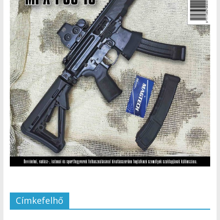
Címkefelhő