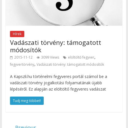
Hírek
Vadászati törvény: támogatott
módosítók
,
2015-11-12
3099 Views
elöltöltő fegyver
,
fegyvertörvény
Vadászati törvény: támogatott módosítók
A Kapszli.hu történelmi fegyveres portál számol be a
vadászati törvény jogalkotási folyamatának újabb
lépéséről. Ez alapján az elöltöltő fegyveres vadászat
Tudj meg többet!
← Previous