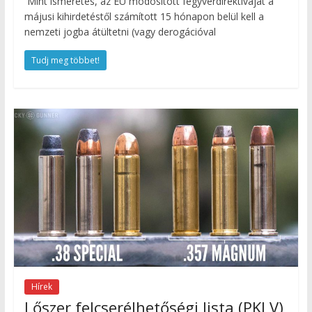
Mint ismeretes, az EU módosított fegyverdirektíváját a
májusi kihirdetéstől számított 15 hónapon belül kell a
nemzeti jogba átültetni (vagy derogációval
Tudj meg többet!
Hírek
Lőszer felcserélhetőségi lista (PKLV)