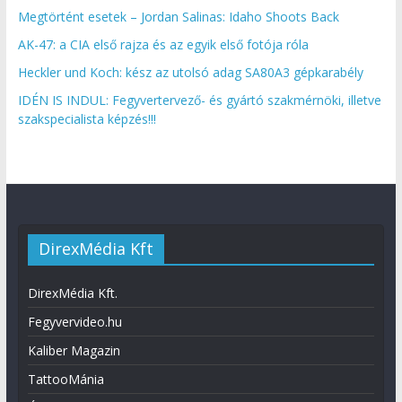
Megtörtént esetek – Jordan Salinas: Idaho Shoots Back
AK-47: a CIA első rajza és az egyik első fotója róla
Heckler und Koch: kész az utolsó adag SA80A3 gépkarabély
IDÉN IS INDUL: Fegyvertervező- és gyártó szakmérnöki, illetve
szakspecialista képzés!!!
DirexMédia Kft
DirexMédia Kft.
Fegyvervideo.hu
Kaliber Magazin
TattooMánia