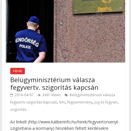
Hírek
Belügyminisztérium válasza
fegyvertv. szigorítás kapcsán
2016-04-07
3497 Views
Belügyminisztérium válasza
,
,
,
,
fegyvertv szigorítás kapcsán
bm
fegyvertörvény
jog és fegyver
szigorítás
Az linkelt (http://www.kaliberinfo.hu/hirek/fegyvertorvenyt-
szigoritana-a-kormany) hírünkben feltett kérdésekre