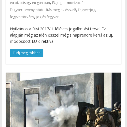
,
,
eu bizottság
eu gun ban
EUjogharmonizációs
,
,
Fegyvertörvénymódosítás még az ősszel!
fegyverjog
,
fegyvertörvény
jog és fegyver
Nyilvános a BM 2017/II. féléves jogalkotási terve! Ez
alapján még az idén ősszel mégis napirendre kerül az új,
módosított EU-direktíva
Tudj meg többet!