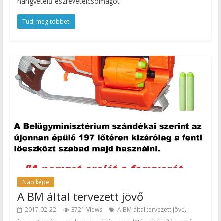
hangvételű észrevételcsomagot
Tudj meg többet!
Nap képe
A BM által tervezett jövő
,
2017-02-22
3721 Views
A BM által tervezett jövő
,
,
,
,
,