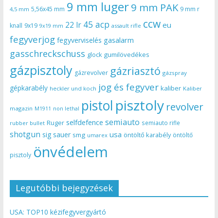
9 mm luger
9 mm PAK
5,56x45 mm
9 mm r
4,5 mm
ccw
45 acp
22 lr
eu
knall
9x19
9x19 mm
assault rifle
fegyverjog
gasalarm
fegyverviselés
gasschreckschuss
gumilövedékes
glock
gázpisztoly
gázriasztó
gázrevolver
gázspray
jog és fegyver
gépkarabély
kaliber
heckler und koch
Kaliber
pisztoly
pistol
revolver
magazin
non lethal
M1911
semiauto
selfdefence
Ruger
semiauto rifle
rubber bullet
shotgun
usa
sig sauer
smg
öntöltő karabély
öntöltő
umarex
önvédelem
pisztoly
Legutóbbi bejegyzések
USA: TOP10 kézifegyvergyártó