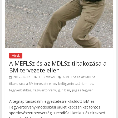
Hírek
A MEFLSz és az MDLSz tiltakozása a
BM tervezete ellen
2017-02-22
3552 Views
A MEFLSz és az MDLSz
,
,
,
tiltakozása a BM tervezete ellen
belügyminisztérium
eu
,
,
,
fegyverbetiltás
fegyvertörvény
gun ban
jog és fegyver
A tegnap társadalmi egyeztetésre kiküldött BM-es
Fegyvertörvény-módosítási őrület kapcsán két fontos
sportlövészeti szövetség is rendkívül kritikus és tiltakozó