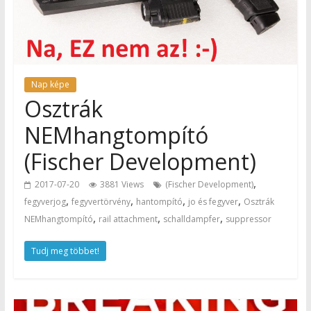
Nap képe
Osztrák
NEMhangtompító
(Fischer Development)
,
2017-07-20
3881 Views
(Fischer Development)
,
,
,
,
fegyverjog
fegyvertörvény
hantompító
jo és fegyver
Osztrák
,
,
,
NEMhangtompító
rail attachment
schalldampfer
suppressor
Tudj meg többet!