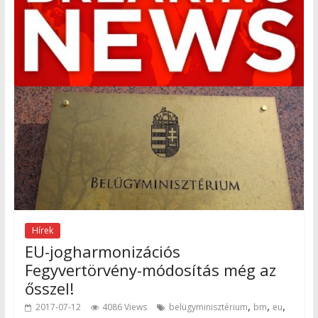
Hírek
EU-jogharmonizációs
Fegyvertörvény-módosítás még az
ősszel!
,
,
,
2017-07-12
4086 Views
belügyminisztérium
bm
eu