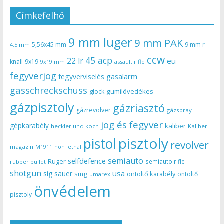
Címkefelhő
9 mm luger
9 mm PAK
5,56x45 mm
9 mm r
4,5 mm
ccw
45 acp
22 lr
eu
knall
9x19
9x19 mm
assault rifle
fegyverjog
gasalarm
fegyverviselés
gasschreckschuss
gumilövedékes
glock
gázpisztoly
gázriasztó
gázrevolver
gázspray
jog és fegyver
gépkarabély
kaliber
heckler und koch
Kaliber
pisztoly
pistol
revolver
magazin
non lethal
M1911
semiauto
selfdefence
Ruger
semiauto rifle
rubber bullet
shotgun
usa
sig sauer
smg
öntöltő karabély
öntöltő
umarex
önvédelem
pisztoly