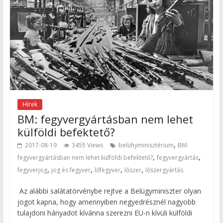
Hírek
BM: fegyvergyártásban nem lehet
külföldi befektető?
,
2017-08-19
3455 Views
belühyminisztérium
BM:
,
,
fegyvergyártásban nem lehet külföldi befektető?
fegyvergyártás
,
,
,
,
fegyverjog
jog és fegyver
lőfegyver
lőszer
lőszergyártás
Az alábbi salátatörvénybe rejtve a Belügyminiszter olyan
jogot kapna, hogy amennyiben negyedrésznél nagyobb
tulajdoni hányadot kívánna szerezni EU-n kívüli külföldi