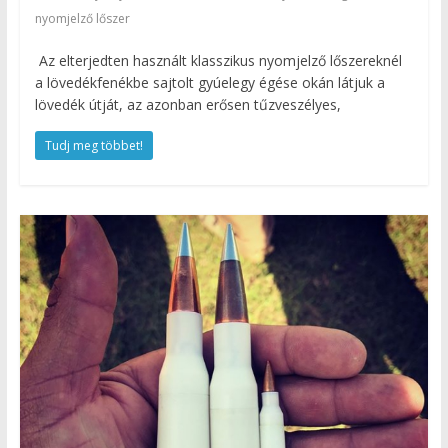
nyomjelző lőszer
Az elterjedten használt klasszikus nyomjelző lőszereknél
a lövedékfenékbe sajtolt gyúelegy égése okán látjuk a
lövedék útját, az azonban erősen tűzveszélyes,
Tudj meg többet!