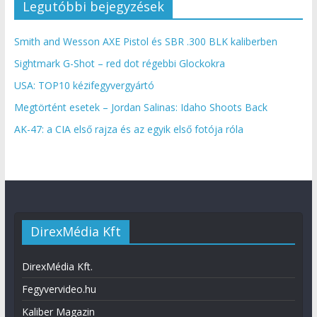
Legutóbbi bejegyzések
Smith and Wesson AXE Pistol és SBR .300 BLK kaliberben
Sightmark G-Shot – red dot régebbi Glockokra
USA: TOP10 kézifegyvergyártó
Megtörtént esetek – Jordan Salinas: Idaho Shoots Back
AK-47: a CIA első rajza és az egyik első fotója róla
DirexMédia Kft
DirexMédia Kft.
Fegyvervideo.hu
Kaliber Magazin