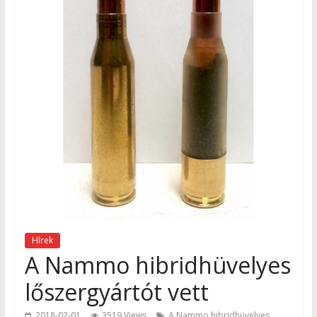
Hírek
A Nammo hibridhüvelyes
lőszergyártót vett
2018-02-01
3519 Views
A Nammo hibridhüvelyes