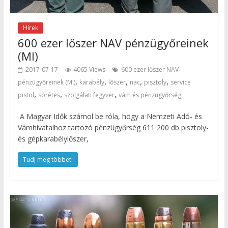
Hírek
600 ezer lőszer NAV pénzügyőreinek
(MI)
2017-07-17
4065 Views
600 ezer lőszer NAV
,
,
,
,
,
pénzügyőreinek (MI)
karabély
lőszer
nac
pisztoly
service
,
,
,
pistol
sörétes
szolgálati fegyver
vám és pénzügyőrség
A Magyar Idők számol be róla, hogy a Nemzeti Adó- és
Vámhivatalhoz tartozó pénzügyőrség 611 200 db pisztoly-
és gépkarabélylőszer,
Tudj meg többet!