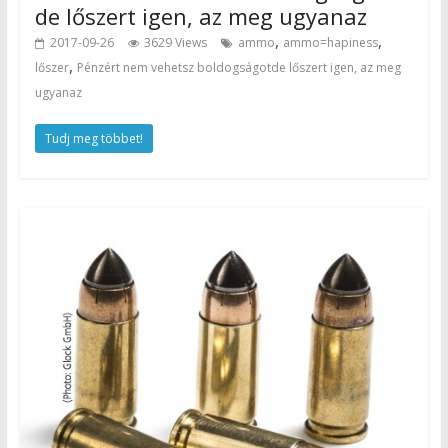
de lőszert igen, az meg ugyanaz
,
,
2017-09-26
3629 Views
ammo
ammo=hapiness
,
lőszer
Pénzért nem vehetsz boldogságotde lőszert igen, az meg
ugyanaz
Tudj meg többet!