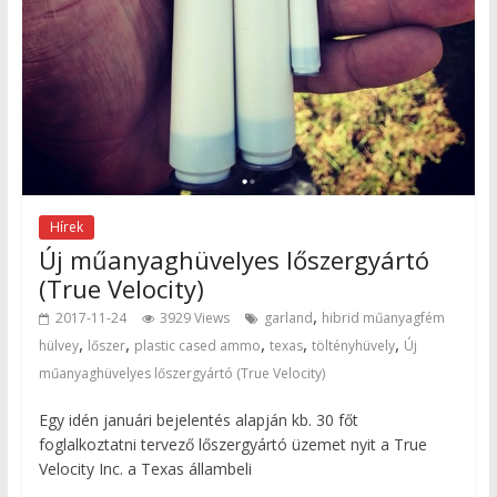
Hírek
Új műanyaghüvelyes lőszergyártó
(True Velocity)
,
2017-11-24
3929 Views
garland
hibrid műanyagfém
,
,
,
,
,
hülvey
lőszer
plastic cased ammo
texas
töltényhüvely
Új
műanyaghüvelyes lőszergyártó (True Velocity)
Egy idén januári bejelentés alapján kb. 30 főt
foglalkoztatni tervező lőszergyártó üzemet nyit a True
Velocity Inc. a Texas állambeli