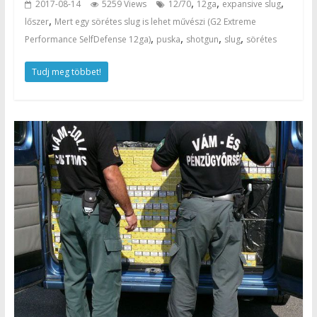
,
,
,
2017-08-14
5259 Views
12/70
12ga
expansive slug
,
lőszer
Mert egy sörétes slug is lehet művészi (G2 Extreme
,
,
,
,
Performance SelfDefense 12ga)
puska
shotgun
slug
sörétes
Tudj meg többet!