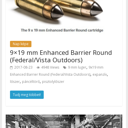
Nap képe
9×19 mm Enhanced Barrier Round
(Federal/Vista Outdoors)
,
2017-08-23
4948 Views
9 mm luger
9x19 mm
,
,
Enhanced Barrier Round (Federal/Vista Outdoors)
expanzív
,
,
lőszer
páncéltörő
pisztolylőszer
Tudj meg többet!