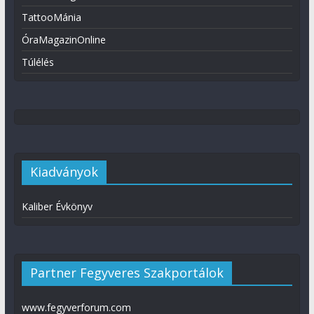
TattooMánia
ÓraMagazinOnline
Túlélés
Kiadványok
Kaliber Évkönyv
Partner Fegyveres Szakportálok
www.fegyverforum.com