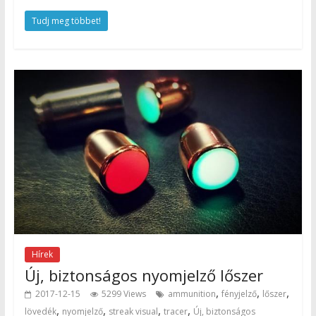
Tudj meg többet!
Hírek
Új, biztonságos nyomjelző lőszer
,
,
,
2017-12-15
5299 Views
ammunition
fényjelző
lőszer
,
,
,
,
lövedék
nyomjelző
streak visual
tracer
Új, biztonságos