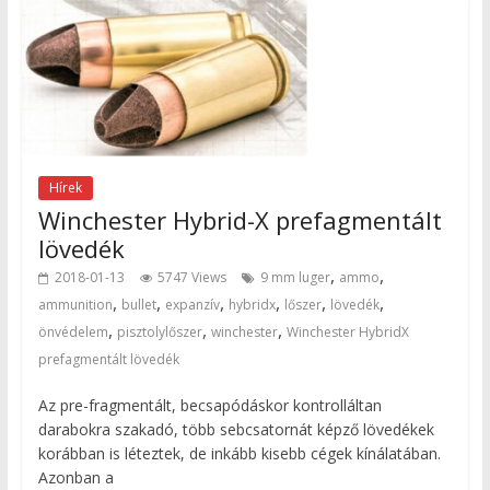
Hírek
Winchester Hybrid-X prefagmentált
lövedék
,
,
2018-01-13
5747 Views
9 mm luger
ammo
,
,
,
,
,
,
ammunition
bullet
expanzív
hybridx
lőszer
lövedék
,
,
,
önvédelem
pisztolylőszer
winchester
Winchester HybridX
prefagmentált lövedék
Az pre-fragmentált, becsapódáskor kontrolláltan
darabokra szakadó, több sebcsatornát képző lövedékek
korábban is léteztek, de inkább kisebb cégek kínálatában.
Azonban a