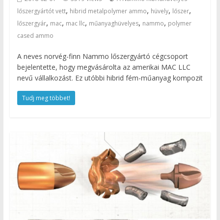
,
,
,
,
lőszergyártót vett
hibrid metalpolymer ammo
hüvely
lőszer
,
,
,
,
,
lőszergyár
mac
mac llc
műanyaghüvelyes
nammo
polymer
cased ammo
A neves norvég-finn Nammo lőszergyártó cégcsoport
bejelentette, hogy megvásárolta az amerikai MAC LLC
nevű vállalkozást. Ez utóbbi hibrid fém-műanyag kompozit
Tudj meg többet!