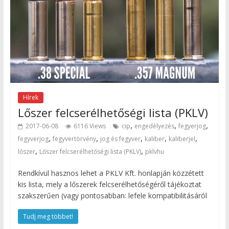
Hírek
Lőszer felcserélhetőségi lista (PKLV)
,
,
,
2017-06-08
6116 Views
cip
engedélyezés
fegyerjog
,
,
,
,
,
fegyverjog
fegyvertörvény
jog és fegyver
kaliber
kaliberjel
,
,
lőszer
Lőszer felcserélhetőségi lista (PKLV)
pklvhu
Rendkívül hasznos lehet a PKLV Kft. honlapján közzétett
kis lista, mely a lőszerek felcserélhetőségéről tájékoztat
szakszerűen (vagy pontosabban: lefele kompatibilitásáról
Tudj meg többet!