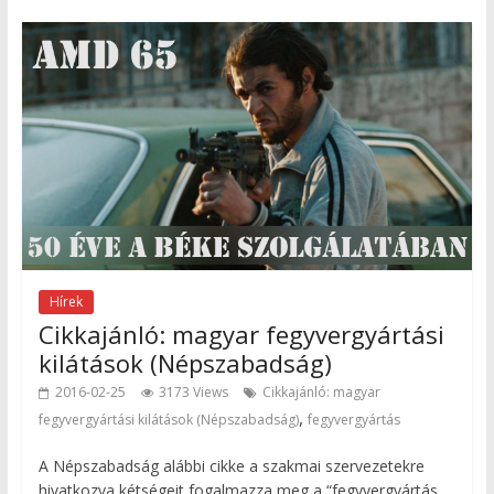
Hírek
Cikkajánló: magyar fegyvergyártási
kilátások (Népszabadság)
2016-02-25
3173 Views
Cikkajánló: magyar
,
fegyvergyártási kilátások (Népszabadság)
fegyvergyártás
A Népszabadság alábbi cikke a szakmai szervezetekre
hivatkozva kétségeit fogalmazza meg a “fegyvergyártás