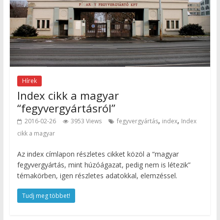
Hírek
Index cikk a magyar
“fegyvergyártásról”
,
,
2016-02-26
3953 Views
fegyvergyártás
index
Index
cikk a magyar
Az index címlapon részletes cikket közöl a “magyar
fegyvergyártás, mint húzóágazat, pedig nem is létezik”
témakörben, igen részletes adatokkal, elemzéssel.
Tudj meg többet!