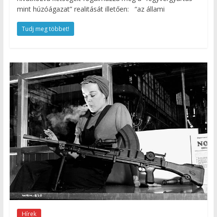
mint húzóágazat” realitását illetően: “az állami
Tudj meg többet!
Hírek