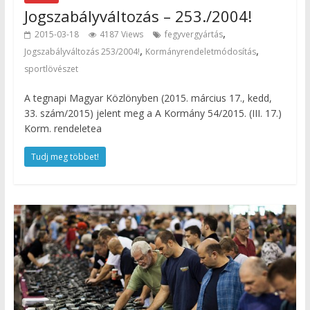
Jogszabályváltozás – 253./2004!
,
2015-03-18
4187 Views
fegyvergyártás
,
,
Jogszabályváltozás 253/2004!
Kormányrendeletmódosítás
sportlövészet
A tegnapi Magyar Közlönyben (2015. március 17., kedd,
33. szám/2015) jelent meg a A Kormány 54/2015. (III. 17.)
Korm. rendeletea
Tudj meg többet!