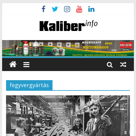
fegyvergyártás