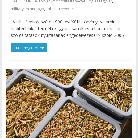
,
,
HADITECHNIKAI törvénymódosítástervezet
jog és fegyver
,
,
military technology
ml list
reexport
“Az illetékekről szóló 1990. évi XCIII. törvény, valamint a
haditechnikai termékek gyártásának és a haditechnikai
szolgáltatások nyújtásának engedélyezéséről szóló 2005.
Tudj meg többet!