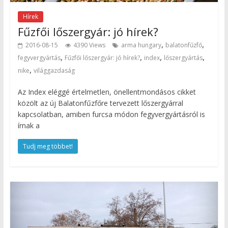
Hírek
Fűzfői lőszergyár: jó hírek?
,
,
2016-08-15
4390 Views
arma hungary
balatonfűzfő
,
,
,
,
fegyvergyártás
Fűzfői lőszergyár: jó hírek?
index
lőszergyártás
,
nike
világgazdaság
Az Index eléggé értelmetlen, önellentmondásos cikket
közölt az új Balatonfűzfőre tervezett lőszergyárral
kapcsolatban, amiben furcsa módon fegyvergyártásról is
írnak a
Tudj meg többet!