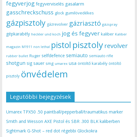
fegyverjog
gasalarm
fegyverviselés
gasschreckschuss
gumilövedékes
glock
gázpisztoly
gázriasztó
gázrevolver
gázspray
jog és fegyver
gépkarabély
kaliber
heckler und koch
Kaliber
pisztoly
pistol
revolver
magazin
non lethal
M1911
semiauto
selfdefence
Ruger
semiauto rifle
rubber bullet
shotgun
usa
sig sauer
smg
öntöltő karabély
öntöltő
umarex
önvédelem
pisztoly
Legutóbbi bejegyzések
Umarex TPX50 .50 paintball/pepperball/traumatikus marker
Smith and Wesson AXE Pistol és SBR .300 BLK kaliberben
Sightmark G-Shot – red dot régebbi Glockokra