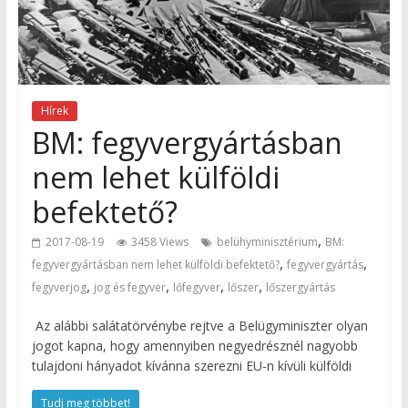
Hírek
BM: fegyvergyártásban
nem lehet külföldi
befektető?
,
2017-08-19
3458 Views
belühyminisztérium
BM:
,
,
fegyvergyártásban nem lehet külföldi befektető?
fegyvergyártás
,
,
,
,
fegyverjog
jog és fegyver
lőfegyver
lőszer
lőszergyártás
Az alábbi salátatörvénybe rejtve a Belügyminiszter olyan
jogot kapna, hogy amennyiben negyedrésznél nagyobb
tulajdoni hányadot kívánna szerezni EU-n kívüli külföldi
Tudj meg többet!