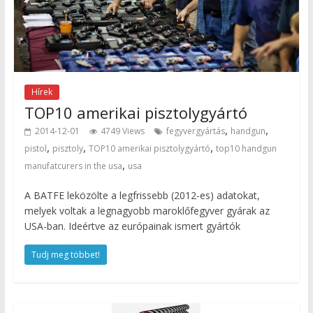
Hírek
TOP10 amerikai pisztolygyártó
,
,
2014-12-01
4749 Views
fegyvergyártás
handgun
,
,
,
pistol
pisztoly
TOP10 amerikai pisztolygyártó
top10 handgun
,
manufatcurers in the usa
usa
A BATFE leközölte a legfrissebb (2012-es) adatokat,
melyek voltak a legnagyobb maroklőfegyver gyárak az
USA-ban. Ideértve az európainak ismert gyártók
Tudj meg többet!