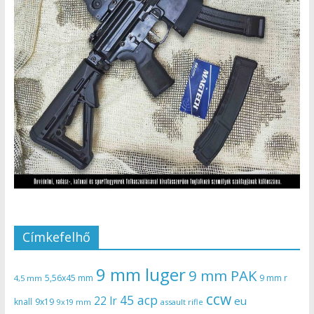
Címkefelhő
9 mm luger
9 mm PAK
5,56x45 mm
9 mm r
4,5 mm
ccw
45 acp
22 lr
eu
knall
9x19
9x19 mm
assault rifle