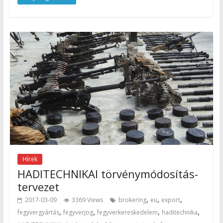
Hírek
HADITECHNIKAI törvénymódosítás-
tervezet
,
,
,
2017-03-09
3369 Views
brokering
eu
export
,
,
,
,
fegyvergyártás
fegyverjog
fegyverkereskedelem
haditechnika