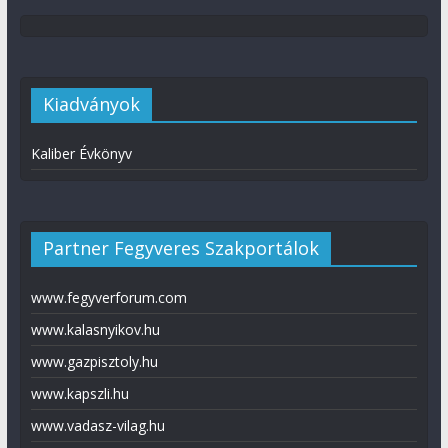
Kiadványok
Kaliber Évkönyv
Partner Fegyveres Szakportálok
www.fegyverforum.com
www.kalasnyikov.hu
www.gazpisztoly.hu
www.kapszli.hu
www.vadasz-vilag.hu