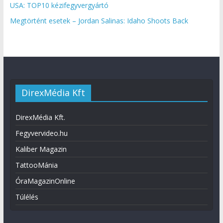
USA: TOP10 kézifegyvergyártó
Megtörtént esetek – Jordan Salinas: Idaho Shoots Back
DirexMédia Kft
DirexMédia Kft.
Fegyvervideo.hu
Kaliber Magazin
TattooMánia
ÓraMagazinOnline
Túlélés