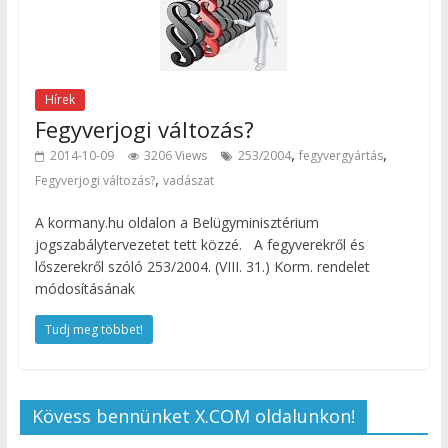
Hírek
Fegyverjogi változás?
,
,
2014-10-09
3206 Views
253/2004
fegyvergyártás
,
Fegyverjogi változás?
vadászat
A kormany.hu oldalon a Belügyminisztérium
jogszabálytervezetet tett közzé. A fegyverekről és
lőszerekről szóló 253/2004. (VIII. 31.) Korm. rendelet
módosításának
Tudj meg többet!
Kövess bennünket X.COM oldalunkon!