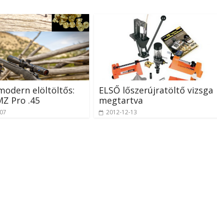
odern elöltöltős:
ELSŐ lőszerújratöltő vizsga
MZ Pro .45
megtartva
-07
2012-12-13