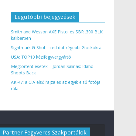
Legutóbbi bejegyzések
Smith and Wesson AXE Pistol és SBR .300 BLK
kaliberben
Sightmark G-Shot – red dot régebbi Glockokra
USA: TOP10 kézifegyvergyártó
Megtörtént esetek – Jordan Salinas: Idaho
Shoots Back
AK-47: a CIA első rajza és az egyik első fotója
róla
Partner Fegyveres Szakportálok