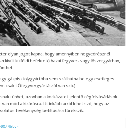
szter olyan jogot kapna, hogy amennyiben negyedrésznél
n kívüli külföldi befektető hazai fegyver- vagy lőszergyárban,
önthet.
agy gázpisztolygyártóba sem szállhatna be egy esetleges
 nem csak LŐfegyvergyártásról van szó.)
nak tűnhet, azonban a kockázatot jelentő cégfelvásárlások
van mód a kizárásra. Itt inkább arról lehet szó, hogy az
solatos tevékenység betiltására törekszik.
000/Nbtv-