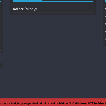
Kaliber Évkönyv
n megtalálod, hogyan gondoskodunk adataid védelméről. Oldalainkon HTTP-sütiket
Impresszum
Ada