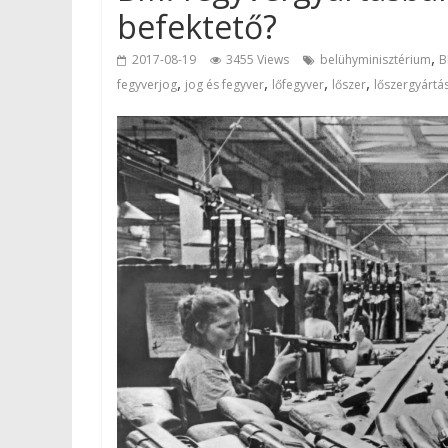
befektető?
,
2017-08-19
3455 Views
belühyminisztérium
B
,
,
,
,
fegyverjog
jog és fegyver
lőfegyver
lőszer
lőszergyártá