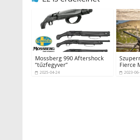
Mossberg 990 Aftershock
Szuperm
“tűzfegyver”
Fierce 
2025-04-24
2023-06