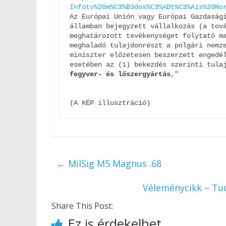
Infotv%20m%C3%B3dos%C3%ADt%C3%A1s%20No
Az Európai Unión vagy Európai Gazdasági
államban bejegyzett vállalkozás (a tová
meghatározott tevékenységet folytató ma
meghaladó tulajdonrészt a polgári nemze
miniszter előzetesen beszerzett engedél
esetében az (1) bekezdés szerinti tula
fegyver- és lőszergyártás
,"
(A KÉP illusztráció)
←
MilSig M5 Magnus .68
Véleménycikk – Tud
Share This Post:
Ez is érdekelhet