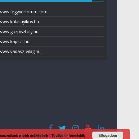
www.fegyverforum.com
www.kalasnyikov.hu
www.gazpisztoly.hu
www.kapszli.hu
www.vadasz-vilag.hu
Elfogadom
 használunk a jobb működésért.
További információk
tvédelmi tájékoztató
Média ajánlat
Előfizetés
Kapcsolat