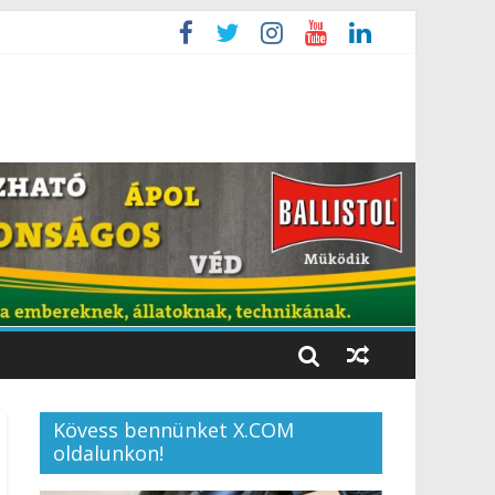
Kövess bennünket X.COM
oldalunkon!