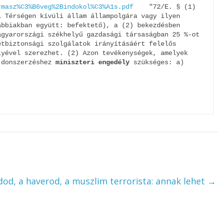
rmasz%C3%B6veg%2Bindokol%C3%A1s.pdf
    "72/E. § (1) 
 Térségen kívüli állam állampolgára vagy ilyen 
bbiakban együtt: befektető), a (2) bekezdésben 
gyarországi székhelyű gazdasági társaságban 25 %-ot 
tbiztonsági szolgálatok irányításáért felelős 
yével szerezhet. (2) Azon tevékenységek, amelyek 
jdonszerzéshez 
miniszteri engedély
 szükséges: a)
od, a haverod, a muszlim terrorista: annak lehet
→