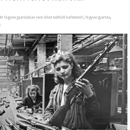
,
,
M: fegyvergyártásban nem lehet külföldi befektető?
fegyvergyártás
s