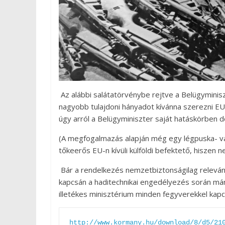
Az alábbi salátatörvénybe rejtve a Belügymini
nagyobb tulajdoni hányadot kívánna szerezni EU-
úgy arról a Belügyminiszter saját hatáskörben d
(A megfogalmazás alapján még egy légpuska- v
tőkeerős EU-n kívüli külföldi befektető, hiszen
Bár a rendelkezés nemzetbiztonságilag releváns
kapcsán a haditechnikai engedélyezés során már 
illetékes minisztérium minden fegyverekkel kapc
http://www.kormany.hu/download/8/d5/21