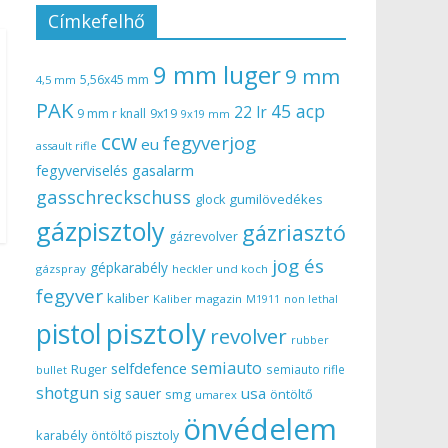
Címkefelhő
9 mm luger
9 mm
5,56x45 mm
4,5 mm
PAK
45 acp
22 lr
9 mm r knall
9x19
9x19 mm
ccw
fegyverjog
eu
assault rifle
gasalarm
fegyverviselés
gasschreckschuss
gumilövedékes
glock
gázpisztoly
gázriasztó
gázrevolver
jog és
gépkarabély
gázspray
heckler und koch
fegyver
kaliber
Kaliber magazin
non lethal
M1911
pisztoly
pistol
revolver
rubber
semiauto
selfdefence
Ruger
semiauto rifle
bullet
shotgun
usa
sig sauer
smg
öntöltő
umarex
önvédelem
karabély
öntöltő pisztoly