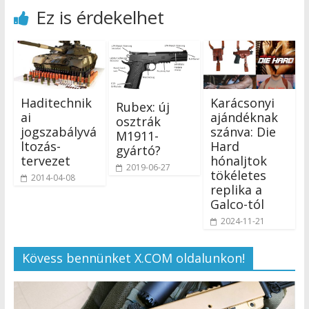
Ez is érdekelhet
Haditechnik
Karácsonyi
Rubex: új
ai
ajándéknak
osztrák
jogszabályvá
szánva: Die
M1911-
ltozás-
Hard
gyártó?
tervezet
hónaljtok
2019-06-27
tökéletes
2014-04-08
replika a
Galco-tól
2024-11-21
Kövess bennünket X.COM oldalunkon!