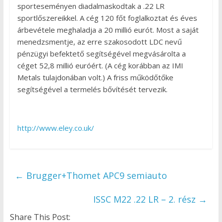
sporteseményen diadalmaskodtak a .22 LR
sportlőszereikkel. A cég 120 főt foglalkoztat és éves
árbevétele meghaladja a 20 millió eurót. Most a saját
menedzsmentje, az erre szakosodott LDC nevű
pénzügyi befektető segítségével megvásárolta a
céget 52,8 millió euróért. (A cég korábban az IMI
Metals tulajdonában volt.) A friss működőtőke
segítségével a termelés bővítését tervezik.
http://www.eley.co.uk/
←
Brugger+Thomet APC9 semiauto
ISSC M22 .22 LR – 2. rész
→
Share This Post: