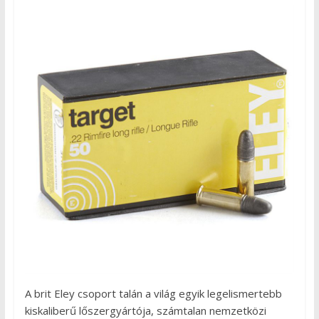
A brit Eley csoport talán a világ egyik legelismertebb
kiskaliberű lőszergyártója, számtalan nemzetközi