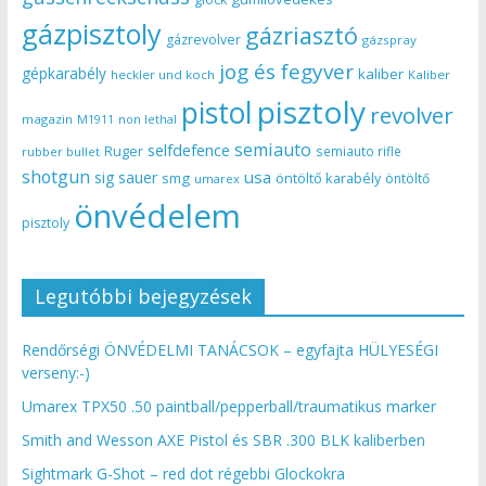
gázpisztoly
gázriasztó
gázrevolver
gázspray
jog és fegyver
gépkarabély
kaliber
heckler und koch
Kaliber
pisztoly
pistol
revolver
magazin
non lethal
M1911
semiauto
selfdefence
Ruger
semiauto rifle
rubber bullet
shotgun
usa
sig sauer
smg
öntöltő karabély
öntöltő
umarex
önvédelem
pisztoly
Legutóbbi bejegyzések
Rendőrségi ÖNVÉDELMI TANÁCSOK – egyfajta HÜLYESÉGI
verseny:-)
Umarex TPX50 .50 paintball/pepperball/traumatikus marker
Smith and Wesson AXE Pistol és SBR .300 BLK kaliberben
Sightmark G-Shot – red dot régebbi Glockokra