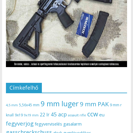
Címkefelhő
9 mm luger
9 mm PAK
5,56x45 mm
9 mm r
4,5 mm
ccw
45 acp
22 lr
eu
knall
9x19
9x19 mm
assault rifle
fegyverjog
gasalarm
fegyverviselés
gasschreckschuss
gumilövedékes
glock