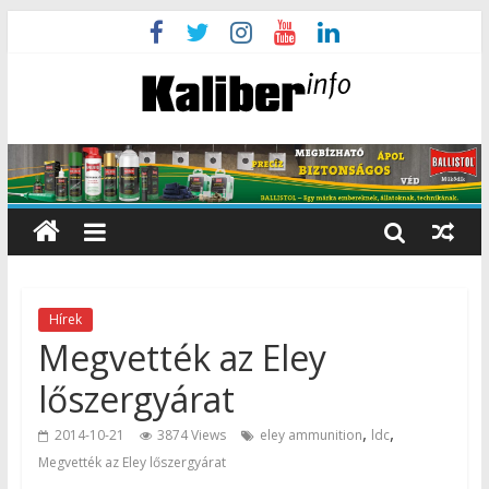
Hírek
Megvették az Eley
lőszergyárat
,
,
2014-10-21
3874 Views
eley ammunition
ldc
Megvették az Eley lőszergyárat