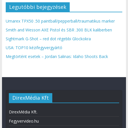
Legutóbbi bejegyzések
Umarex TPX50 .50 paintball/pepperball/traumatikus marker
Smith and Wesson AXE Pistol és SBR .300 BLK kaliberben
Sightmark G-Shot – red dot régebbi Glockokra
USA: TOP10 kézifegyvergyártó
Megtörtént esetek – Jordan Salinas: Idaho Shoots Back
DirexMédia Kft
DirexMédia Kft.
Fegyvervideo.hu