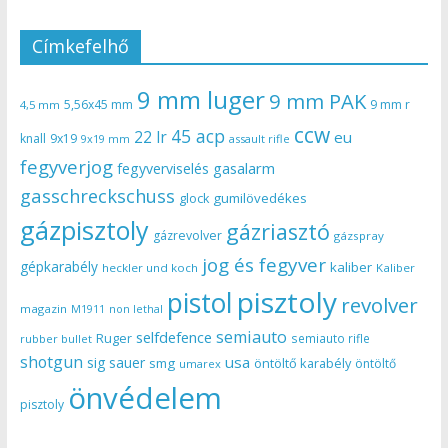
Címkefelhő
9 mm luger
9 mm PAK
5,56x45 mm
9 mm r
4,5 mm
ccw
45 acp
22 lr
eu
knall
9x19
9x19 mm
assault rifle
fegyverjog
gasalarm
fegyverviselés
gasschreckschuss
gumilövedékes
glock
gázpisztoly
gázriasztó
gázrevolver
gázspray
jog és fegyver
gépkarabély
kaliber
heckler und koch
Kaliber
pisztoly
pistol
revolver
magazin
non lethal
M1911
semiauto
selfdefence
Ruger
semiauto rifle
rubber bullet
shotgun
usa
sig sauer
smg
öntöltő karabély
öntöltő
umarex
önvédelem
pisztoly